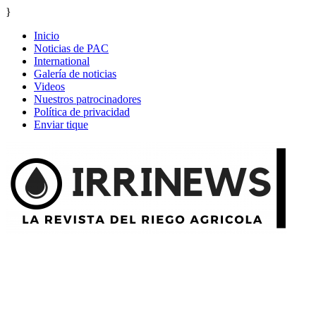
}
Inicio
Noticias de PAC
International
Galería de noticias
Videos
Nuestros patrocinadores
Política de privacidad
Enviar tique