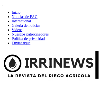
}
Inicio
Noticias de PAC
International
Galería de noticias
Videos
Nuestros patrocinadores
Política de privacidad
Enviar tique