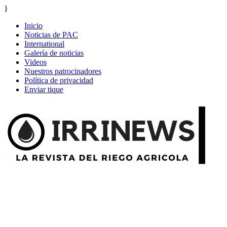
}
Inicio
Noticias de PAC
International
Galería de noticias
Videos
Nuestros patrocinadores
Política de privacidad
Enviar tique