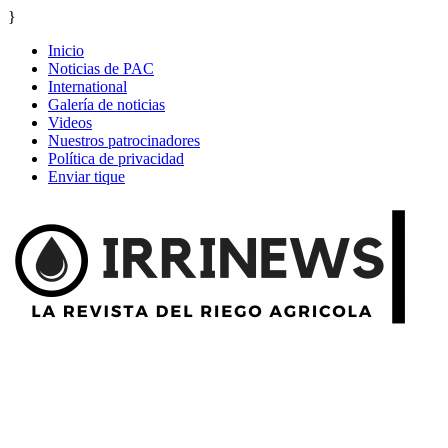
}
Inicio
Noticias de PAC
International
Galería de noticias
Videos
Nuestros patrocinadores
Política de privacidad
Enviar tique