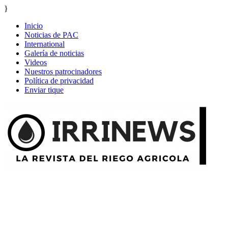
}
Inicio
Noticias de PAC
International
Galería de noticias
Videos
Nuestros patrocinadores
Política de privacidad
Enviar tique