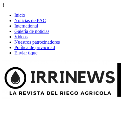
}
Inicio
Noticias de PAC
International
Galería de noticias
Videos
Nuestros patrocinadores
Política de privacidad
Enviar tique