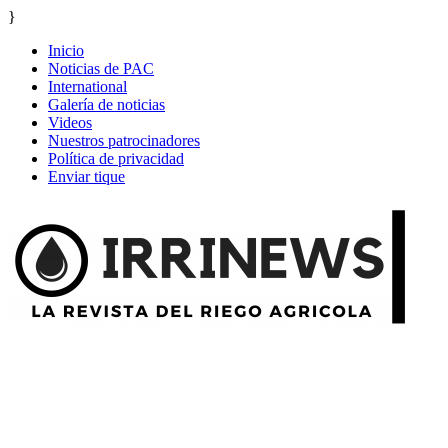
}
Inicio
Noticias de PAC
International
Galería de noticias
Videos
Nuestros patrocinadores
Política de privacidad
Enviar tique