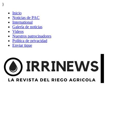
}
Inicio
Noticias de PAC
International
Galería de noticias
Videos
Nuestros patrocinadores
Política de privacidad
Enviar tique