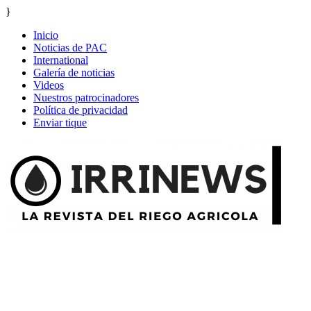
}
Inicio
Noticias de PAC
International
Galería de noticias
Videos
Nuestros patrocinadores
Política de privacidad
Enviar tique