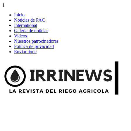
}
Inicio
Noticias de PAC
International
Galería de noticias
Videos
Nuestros patrocinadores
Política de privacidad
Enviar tique