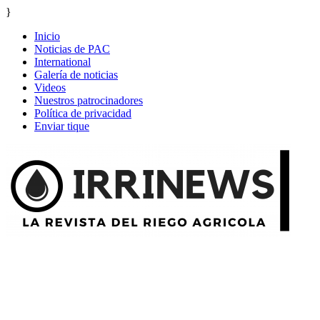
}
Inicio
Noticias de PAC
International
Galería de noticias
Videos
Nuestros patrocinadores
Política de privacidad
Enviar tique