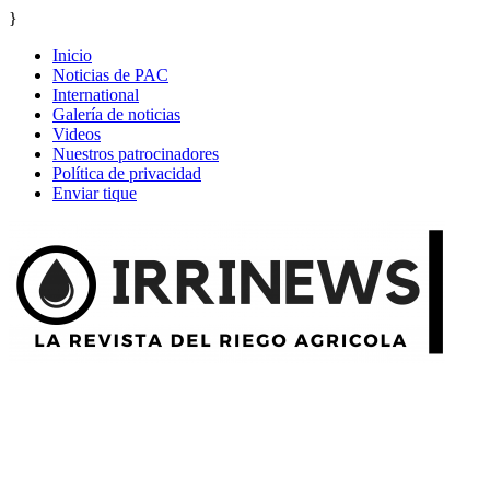
}
Inicio
Noticias de PAC
International
Galería de noticias
Videos
Nuestros patrocinadores
Política de privacidad
Enviar tique