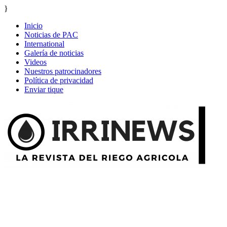
}
Inicio
Noticias de PAC
International
Galería de noticias
Videos
Nuestros patrocinadores
Política de privacidad
Enviar tique