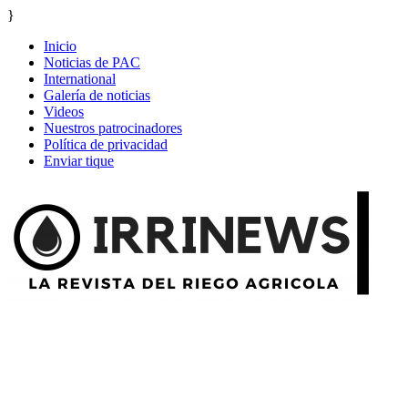
}
Inicio
Noticias de PAC
International
Galería de noticias
Videos
Nuestros patrocinadores
Política de privacidad
Enviar tique