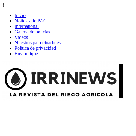
}
Inicio
Noticias de PAC
International
Galería de noticias
Videos
Nuestros patrocinadores
Política de privacidad
Enviar tique