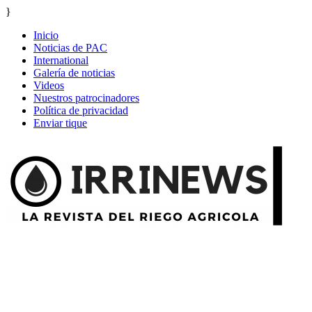
}
Inicio
Noticias de PAC
International
Galería de noticias
Videos
Nuestros patrocinadores
Política de privacidad
Enviar tique