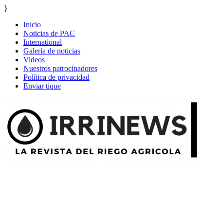
}
Inicio
Noticias de PAC
International
Galería de noticias
Videos
Nuestros patrocinadores
Política de privacidad
Enviar tique