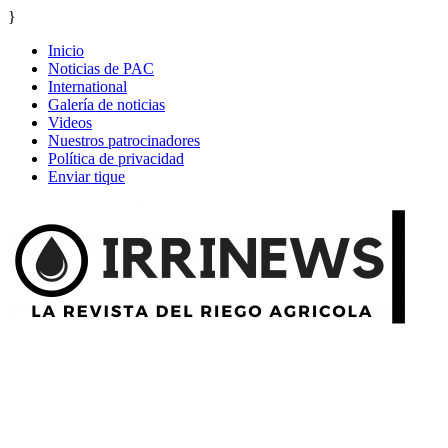
}
Inicio
Noticias de PAC
International
Galería de noticias
Videos
Nuestros patrocinadores
Política de privacidad
Enviar tique