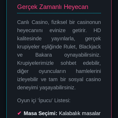
Gerçek Zamanlı Heyecan
Canlı Casino, fiziksel bir casinonun
heyecanını evinize getirir. HD
kalitesinde yayınlarla, gerçek
krupiyeler eşliğinde Rulet, Blackjack
ve Bakara oynayabilirsiniz.
Krupiyelerimizle sohbet edebilir,
diğer oyuncuların hamlelerini
izleyebilir ve tam bir sosyal casino
deneyimi yaşayabilirsiniz.
Oyun içi 'İpucu' Listesi:
Masa Seçimi:
Kalabalık masalar