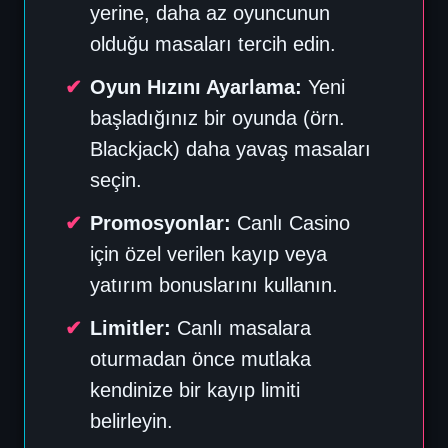
yerine, daha az oyuncunun
olduğu masaları tercih edin.
Oyun Hızını Ayarlama:
Yeni
başladığınız bir oyunda (örn.
Blackjack) daha yavaş masaları
seçin.
Promosyonlar:
Canlı Casino
için özel verilen kayıp veya
yatırım bonuslarını kullanın.
Limitler:
Canlı masalara
oturmadan önce mutlaka
kendinize bir kayıp limiti
belirleyin.