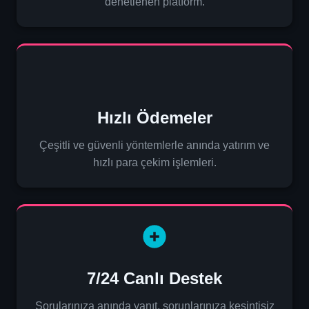
denetlenen platform.
Hızlı Ödemeler
Çeşitli ve güvenli yöntemlerle anında yatırım ve
hızlı para çekim işlemleri.
7/24 Canlı Destek
Sorularınıza anında yanıt, sorunlarınıza kesintisiz