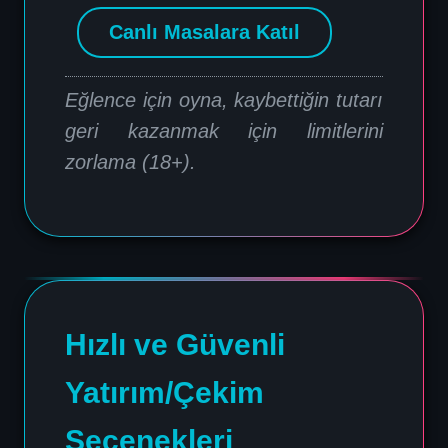
Canlı Masalara Katıl
Eğlence için oyna, kaybettiğin tutarı
geri kazanmak için limitlerini
zorlama (18+).
Hızlı ve Güvenli
Yatırım/Çekim
Seçenekleri