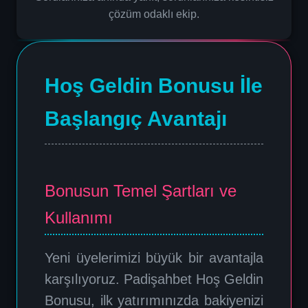
çözüm odaklı ekip.
Hoş Geldin Bonusu İle
Başlangıç Avantajı
Bonusun Temel Şartları ve
Kullanımı
Yeni üyelerimizi büyük bir avantajla
karşılıyoruz. Padişahbet Hoş Geldin
Bonusu, ilk yatırımınızda bakiyenizi