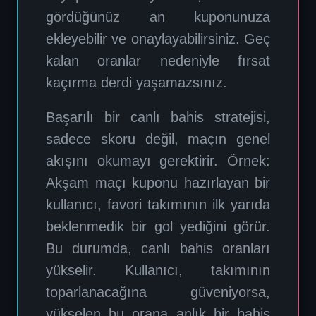
gördüğünüz an kuponunuza
ekleyebilir ve onaylayabilirsiniz. Geç
kalan oranlar nedeniyle fırsat
kaçırma derdi yaşamazsınız.
Başarılı bir canlı bahis stratejisi,
sadece skoru değil, maçın genel
akışını okumayı gerektirir. Örnek:
Akşam maçı kuponu hazırlayan bir
kullanıcı, favori takımının ilk yarıda
beklenmedik bir gol yediğini görür.
Bu durumda, canlı bahis oranları
yükselir. Kullanıcı, takımının
toparlanacağına güveniyorsa,
yükselen bu orana anlık bir bahis