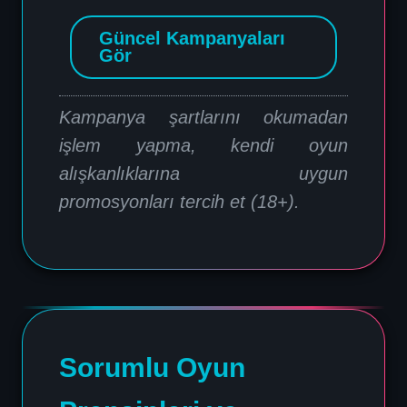
Güncel Kampanyaları
Gör
Kampanya şartlarını okumadan
işlem yapma, kendi oyun
alışkanlıklarına uygun
promosyonları tercih et (18+).
Sorumlu Oyun