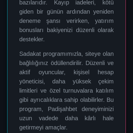
bazılarıdır. Kayıp iadeleri, kötü
giden bir günün ardından yeniden
deneme şansı verirken, yatırım
bonusları bakiyenizi düzenli olarak
destekler.
Sadakat programımızla, siteye olan
bağlılığınız ödüllendirilir. Düzenli ve
aktif oyuncular, kişisel hesap
yöneticisi, daha yüksek çekim
limitleri ve özel turnuvalara katılım
gibi ayrıcalıklara sahip olabilirler. Bu
program, Padişahbet deneyiminizi
uzun vadede daha kârlı hale
getirmeyi amaçlar.