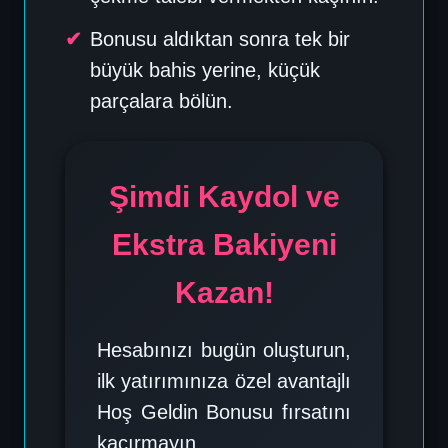
Bonusu aldıktan sonra tek bir
büyük bahis yerine, küçük
parçalara bölün.
Şimdi Kaydol ve
Ekstra Bakiyeni
Kazan!
Hesabınızı bugün oluşturun,
ilk yatırımınıza özel avantajlı
Hoş Geldin Bonusu fırsatını
kaçırmayın.