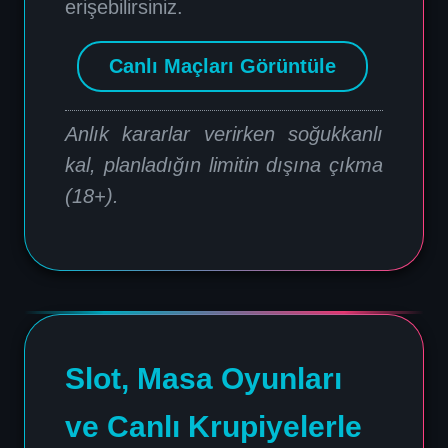
erişebilirsiniz.
Canlı Maçları Görüntüle
Anlık kararlar verirken soğukkanlı
kal, planladığın limitin dışına çıkma
(18+).
Slot, Masa Oyunları
ve Canlı Krupiyelerle