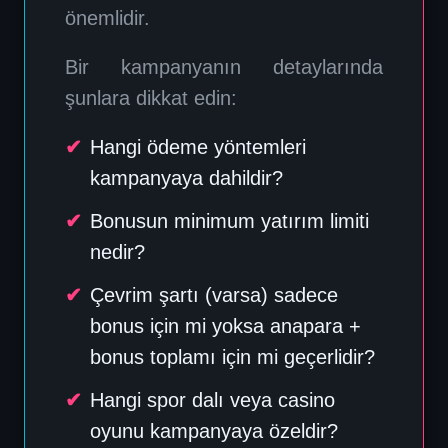
önemlidir.
Bir kampanyanın detaylarında
şunlara dikkat edin:
Hangi ödeme yöntemleri
kampanyaya dahildir?
Bonusun minimum yatırım limiti
nedir?
Çevrim şartı (varsa) sadece
bonus için mi yoksa anapara +
bonus toplamı için mi geçerlidir?
Hangi spor dalı veya casino
oyunu kampanyaya özeldir?