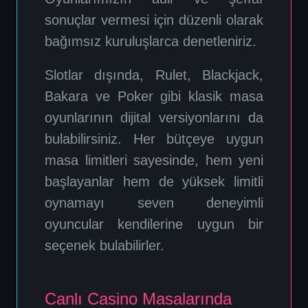
sonuçlar vermesi için düzenli olarak
bağımsız kuruluşlarca denetleniriz.
Slotlar dışında, Rulet, Blackjack,
Bakara ve Poker gibi klasik masa
oyunlarının dijital versiyonlarını da
bulabilirsiniz. Her bütçeye uygun
masa limitleri sayesinde, hem yeni
başlayanlar hem de yüksek limitli
oynamayı seven deneyimli
oyuncular kendilerine uygun bir
seçenek bulabilirler.
Canlı Casino Masalarında