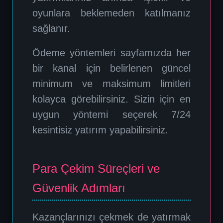
oyunlara beklemeden katılmanız
sağlanır.
Ödeme yöntemleri sayfamızda her
bir kanal için belirlenen güncel
minimum ve maksimum limitleri
kolayca görebilirsiniz. Sizin için en
uygun yöntemi seçerek 7/24
kesintisiz yatırım yapabilirsiniz.
Para Çekim Süreçleri ve
Güvenlik Adımları
Kazançlarınızı çekmek de yatırmak