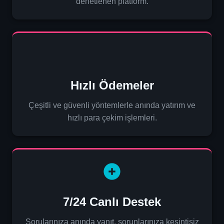
denetlenen platform.
Hızlı Ödemeler
Çeşitli ve güvenli yöntemlerle anında yatırım ve
hızlı para çekim işlemleri.
7/24 Canlı Destek
Sorularınıza anında yanıt, sorunlarınıza kesintisiz