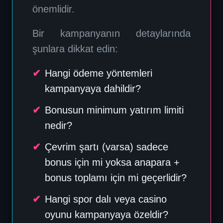
önemlidir.
Bir kampanyanın detaylarında
şunlara dikkat edin:
Hangi ödeme yöntemleri
kampanyaya dahildir?
Bonusun minimum yatırım limiti
nedir?
Çevrim şartı (varsa) sadece
bonus için mi yoksa anapara +
bonus toplamı için mi geçerlidir?
Hangi spor dalı veya casino
oyunu kampanyaya özeldir?