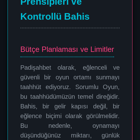
Prensipleri ve
Kontrollü Bahis
Bütçe Planlaması ve Limitler
Padişahbet olarak, eğlenceli ve
güvenli bir oyun ortamı sunmayı
taahhüt ediyoruz. Sorumlu Oyun,
bu taahhüdümüzün temel direğidir.
Bahis, bir gelir kapısı değil, bir
eğlence biçimi olarak görülmelidir.
Bu nedenle, oynamayı
düşündüğünüz miktarı, günlük