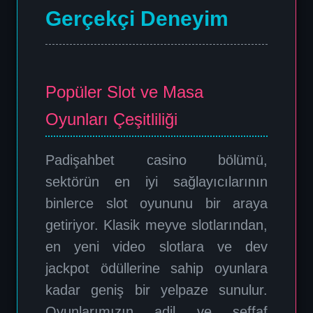
Gerçekçi Deneyim
Popüler Slot ve Masa
Oyunları Çeşitliliği
Padişahbet casino bölümü,
sektörün en iyi sağlayıcılarının
binlerce slot oyununu bir araya
getiriyor. Klasik meyve slotlarından,
en yeni video slotlara ve dev
jackpot ödüllerine sahip oyunlara
kadar geniş bir yelpaze sunulur.
Oyunlarımızın adil ve şeffaf