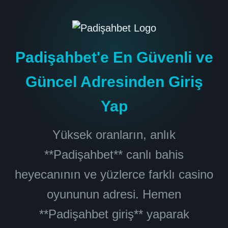
Padişahbet'e En Güvenli ve
Güncel Adresinden Giriş
Yap
Yüksek oranların, anlık
**Padişahbet** canlı bahis
heyecanının ve yüzlerce farklı casino
oyununun adresi. Hemen
**Padişahbet giriş** yaparak