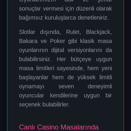
sonuçlar vermesi için düzenli olarak
bağımsız kuruluşlarca denetleniriz.
Slotlar dışında, Rulet, Blackjack,
Bakara ve Poker gibi klasik masa
oyunlarının dijital versiyonlarını da
bulabilirsiniz. Her bütçeye uygun
masa limitleri sayesinde, hem yeni
başlayanlar hem de yüksek limitli
oynamayı seven deneyimli
oyuncular kendilerine uygun bir
seçenek bulabilirler.
Canlı Casino Masalarında