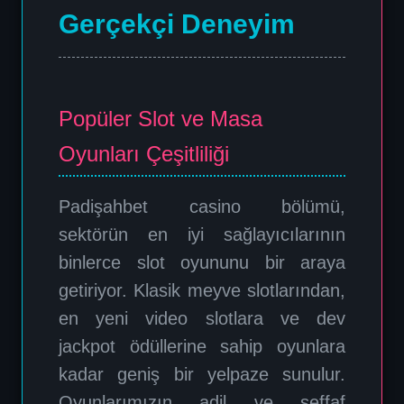
Gerçekçi Deneyim
Popüler Slot ve Masa
Oyunları Çeşitliliği
Padişahbet casino bölümü,
sektörün en iyi sağlayıcılarının
binlerce slot oyununu bir araya
getiriyor. Klasik meyve slotlarından,
en yeni video slotlara ve dev
jackpot ödüllerine sahip oyunlara
kadar geniş bir yelpaze sunulur.
Oyunlarımızın adil ve şeffaf