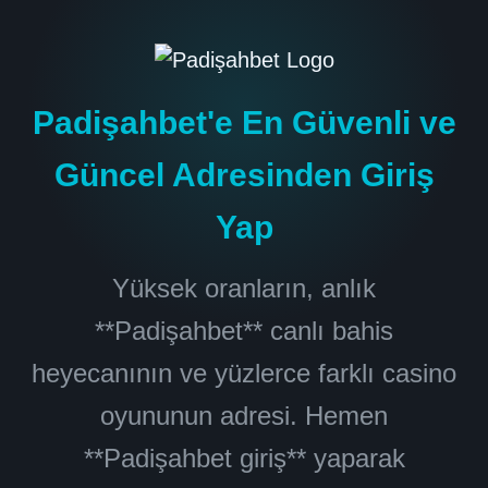
Padişahbet'e En Güvenli ve
Güncel Adresinden Giriş
Yap
Yüksek oranların, anlık
**Padişahbet** canlı bahis
heyecanının ve yüzlerce farklı casino
oyununun adresi. Hemen
**Padişahbet giriş** yaparak