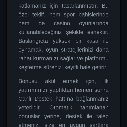
katlamanız için tasarlanmıştır. Bu
özel teklif, hem spor bahislerinde
hem de casino oyunlarında
kullanabileceğiniz şekilde esnektir.
Başlangıçta yüksek bir kasa ile
oynamak, oyun stratejilerinizi daha
rahat kurmanızı sağlar ve platformu
keşfetme sürenizi keyifli hale getirir.
Bonusu aktif etmek için, ilk
yatırımınızı yaptıktan hemen sonra
Canlı Destek hattına bağlanmanız
yeterlidir. Otomatik tanımlanan
bonuslar yerine, destek ile talep
etmeniz, size en uygun şartlara