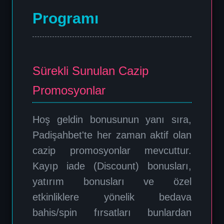
Programı
Sürekli Sunulan Cazip
Promosyonlar
Hoş geldin bonusunun yanı sıra,
Padişahbet'te her zaman aktif olan
cazip promosyonlar mevcuttur.
Kayıp iade (Discount) bonusları,
yatırım bonusları ve özel
etkinliklere yönelik bedava
bahis/spin fırsatları bunlardan