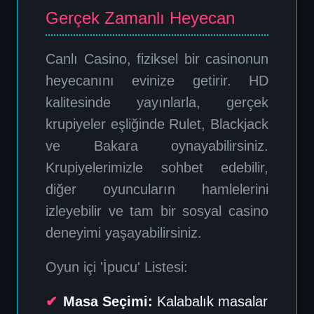
Gerçek Zamanlı Heyecan
Canlı Casino, fiziksel bir casinonun
heyecanını evinize getirir. HD
kalitesinde yayınlarla, gerçek
krupiyeler eşliğinde Rulet, Blackjack
ve Bakara oynayabilirsiniz.
Krupiyelerimizle sohbet edebilir,
diğer oyuncuların hamlelerini
izleyebilir ve tam bir sosyal casino
deneyimi yaşayabilirsiniz.
Oyun içi 'İpucu' Listesi:
Masa Seçimi:
Kalabalık masalar