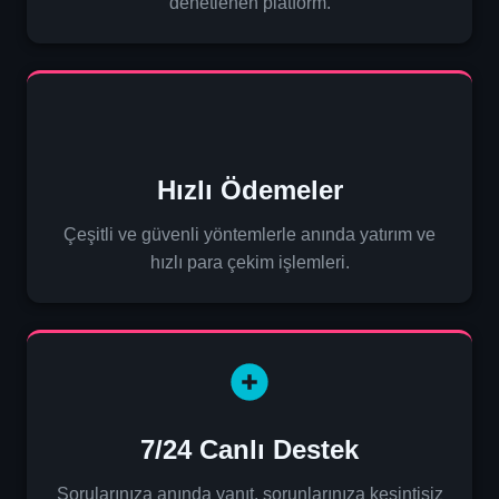
denetlenen platform.
Hızlı Ödemeler
Çeşitli ve güvenli yöntemlerle anında yatırım ve
hızlı para çekim işlemleri.
7/24 Canlı Destek
Sorularınıza anında yanıt, sorunlarınıza kesintisiz