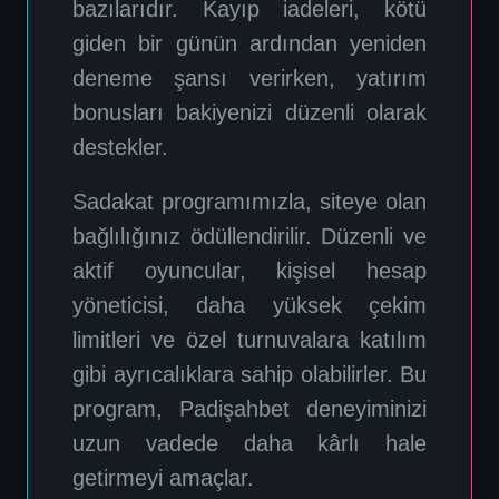
bazılarıdır. Kayıp iadeleri, kötü
giden bir günün ardından yeniden
deneme şansı verirken, yatırım
bonusları bakiyenizi düzenli olarak
destekler.
Sadakat programımızla, siteye olan
bağlılığınız ödüllendirilir. Düzenli ve
aktif oyuncular, kişisel hesap
yöneticisi, daha yüksek çekim
limitleri ve özel turnuvalara katılım
gibi ayrıcalıklara sahip olabilirler. Bu
program, Padişahbet deneyiminizi
uzun vadede daha kârlı hale
getirmeyi amaçlar.