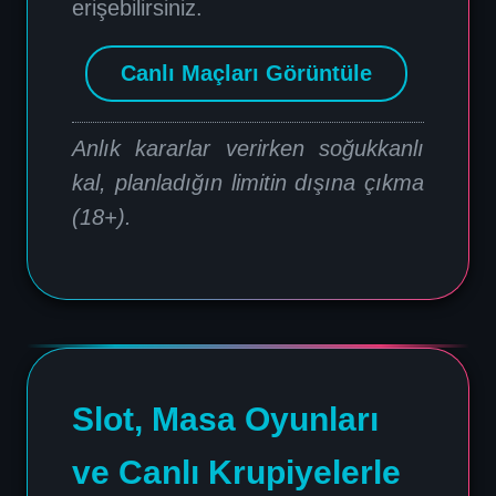
erişebilirsiniz.
Canlı Maçları Görüntüle
Anlık kararlar verirken soğukkanlı
kal, planladığın limitin dışına çıkma
(18+).
Slot, Masa Oyunları
ve Canlı Krupiyelerle