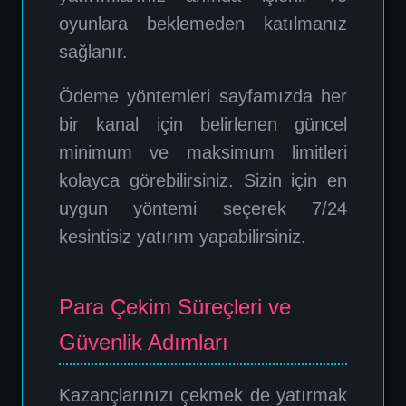
oyunlara beklemeden katılmanız
sağlanır.
Ödeme yöntemleri sayfamızda her
bir kanal için belirlenen güncel
minimum ve maksimum limitleri
kolayca görebilirsiniz. Sizin için en
uygun yöntemi seçerek 7/24
kesintisiz yatırım yapabilirsiniz.
Para Çekim Süreçleri ve
Güvenlik Adımları
Kazançlarınızı çekmek de yatırmak