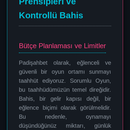
Prensipleri ve
Kontrollü Bahis
Bütçe Planlaması ve Limitler
Padişahbet olarak, eğlenceli ve
güvenli bir oyun ortamı sunmayı
taahhüt ediyoruz. Sorumlu Oyun,
bu taahhüdümüzün temel direğidir.
Bahis, bir gelir kapısı değil, bir
eğlence biçimi olarak görülmelidir.
Bu nedenle, oynamayı
düşündüğünüz miktarı, günlük