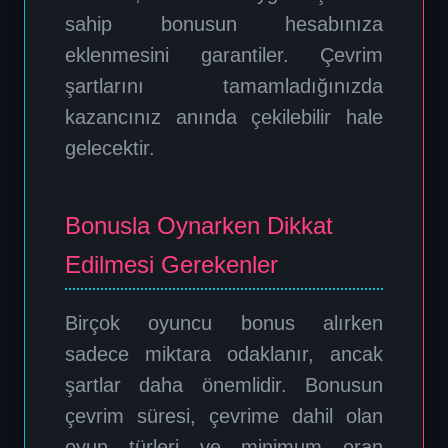
sahip bonusun hesabınıza
eklenmesini garantiler. Çevrim
şartlarını tamamladığınızda
kazancınız anında çekilebilir hale
gelecektir.
Bonusla Oynarken Dikkat
Edilmesi Gerekenler
Birçok oyuncu bonus alırken
sadece miktara odaklanır, ancak
şartlar daha önemlidir. Bonusun
çevrim süresi, çevrime dahil olan
oyun türleri ve minimum oran