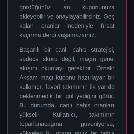
gördüğünüz an kuponunuza
ekleyebilir ve onaylayabilirsiniz. Geç
kalan oranlar nedeniyle fırsat
kaçırma derdi yaşamazsınız.
Başarılı bir canlı bahis stratejisi,
sadece skoru değil, maçın genel
akışını okumayı gerektirir. Örnek:
Akşam maçı kuponu hazırlayan bir
kullanıcı, favori takımının ilk yarıda
beklenmedik bir gol yediğini görür.
Bu durumda, canlı bahis oranları
yükselir. Kullanıcı, takımının
toparlanacağına güveniyorsa,
yükselen bu orana anlık bir bahis