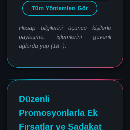
Tüm Yöntemleri Gör
Hesap bilgilerini üçüncü kişilerle
paylaşma, işlemlerini güvenli
ağlarda yap (18+).
Düzenli
Promosyonlarla Ek
Fırsatlar ve Sadakat