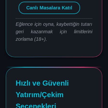
Canlı Masalara Katıl
Eğlence için oyna, kaybettiğin tutarı
geri kazanmak için limitlerini
zorlama (18+).
Hızlı ve Güvenli
Yatırım/Çekim
Seçenekleri