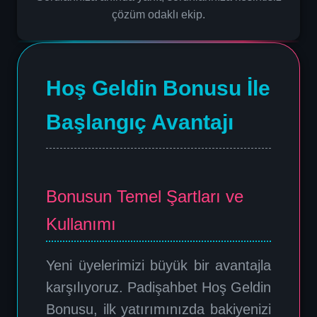
çözüm odaklı ekip.
Hoş Geldin Bonusu İle
Başlangıç Avantajı
Bonusun Temel Şartları ve
Kullanımı
Yeni üyelerimizi büyük bir avantajla
karşılıyoruz. Padişahbet Hoş Geldin
Bonusu, ilk yatırımınızda bakiyenizi