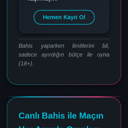
Hemen Kayıt Ol
Bahis yaparken limitlerini bil,
sadece ayırdığın bütçe ile oyna
(18+).
Canlı Bahis ile Maçın