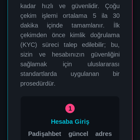
kadar hızlı ve güvenlidir. Çoğu
çekim işlemi ortalama 5 ila 30
dakika içinde tamamlanır. İlk
çekimden önce kimlik doğrulama
(KYC) süreci talep edilebilir; bu,
sizin ve hesabınızın güvenliğini
sağlamak için uluslararası
standartlarda uygulanan bir
prosedürdür.
1
Hesaba Giriş
Padişahbet güncel adres