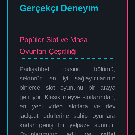
Gerçekçi Deneyim
Popüler Slot ve Masa
Oyunları Çeşitliliği
Padişahbet casino bölümü,
sektörün en iyi sağlayıcılarının
binlerce slot oyununu bir araya
getiriyor. Klasik meyve slotlarından,
en yeni video slotlara ve dev
jackpot ödüllerine sahip oyunlara
kadar geniş bir yelpaze sunulur.
Oyunlarımızın adil ve şeffaf