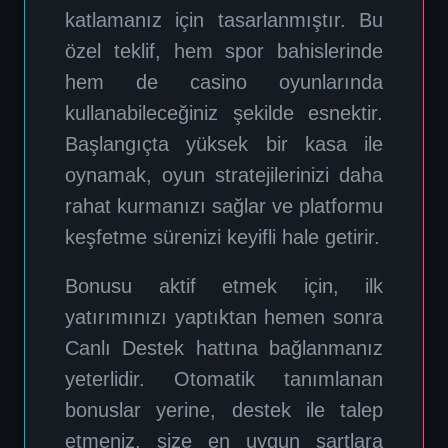
katlamanız için tasarlanmıştır. Bu
özel teklif, hem spor bahislerinde
hem de casino oyunlarında
kullanabileceğiniz şekilde esnektir.
Başlangıçta yüksek bir kasa ile
oynamak, oyun stratejilerinizi daha
rahat kurmanızı sağlar ve platformu
keşfetme sürenizi keyifli hale getirir.
Bonusu aktif etmek için, ilk
yatırımınızı yaptıktan hemen sonra
Canlı Destek hattına bağlanmanız
yeterlidir. Otomatik tanımlanan
bonuslar yerine, destek ile talep
etmeniz, size en uygun şartlara