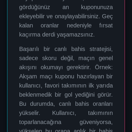
gördüğünüz an kuponunuza
ekleyebilir ve onaylayabilirsiniz. Geç
kalan oranlar nedeniyle fırsat
kaçırma derdi yaşamazsınız.
Başarılı bir canlı bahis stratejisi,
sadece skoru değil, maçın genel
akışını okumayı gerektirir. Örnek:
Akşam maçı kuponu hazırlayan bir
kullanıcı, favori takımının ilk yarıda
beklenmedik bir gol yediğini görür.
Bu durumda, canlı bahis oranları
yükselir. Kullanıcı, takımının
toparlanacağına güveniyorsa,
yükselen bu orana anlık bir bahis