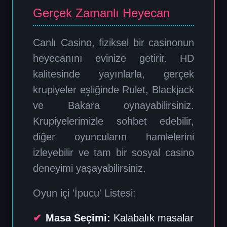
Gerçek Zamanlı Heyecan
Canlı Casino, fiziksel bir casinonun
heyecanını evinize getirir. HD
kalitesinde yayınlarla, gerçek
krupiyeler eşliğinde Rulet, Blackjack
ve Bakara oynayabilirsiniz.
Krupiyelerimizle sohbet edebilir,
diğer oyuncuların hamlelerini
izleyebilir ve tam bir sosyal casino
deneyimi yaşayabilirsiniz.
Oyun içi 'İpucu' Listesi:
Masa Seçimi:
Kalabalık masalar