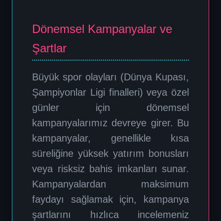
Dönemsel Kampanyalar ve
Şartlar
Büyük spor olayları (Dünya Kupası,
Şampiyonlar Ligi finalleri) veya özel
günler için dönemsel
kampanyalarımız devreye girer. Bu
kampanyalar, genellikle kısa
süreliğine yüksek yatırım bonusları
veya risksiz bahis imkanları sunar.
Kampanyalardan maksimum
faydayı sağlamak için, kampanya
şartlarını hızlıca incelemeniz