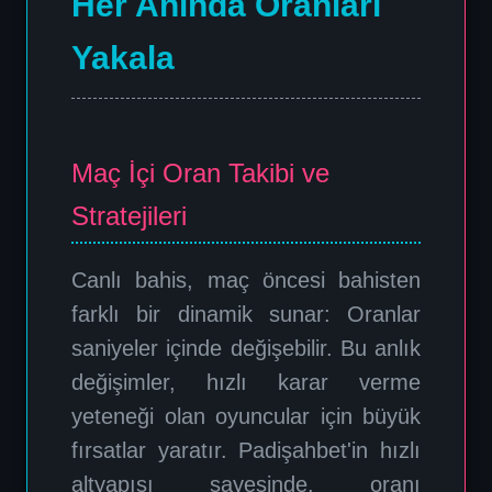
Her Anında Oranları
Yakala
Maç İçi Oran Takibi ve
Stratejileri
Canlı bahis, maç öncesi bahisten
farklı bir dinamik sunar: Oranlar
saniyeler içinde değişebilir. Bu anlık
değişimler, hızlı karar verme
yeteneği olan oyuncular için büyük
fırsatlar yaratır. Padişahbet'in hızlı
altyapısı sayesinde, oranı