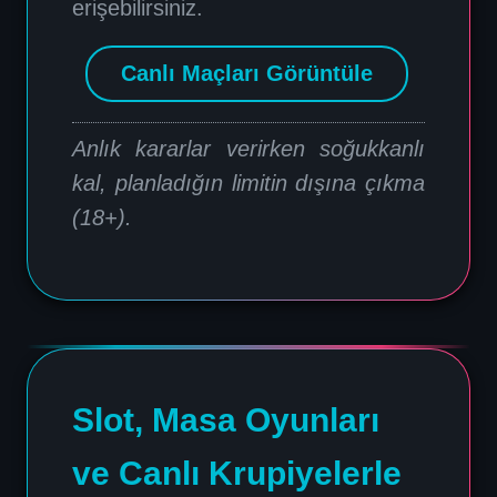
erişebilirsiniz.
Canlı Maçları Görüntüle
Anlık kararlar verirken soğukkanlı
kal, planladığın limitin dışına çıkma
(18+).
Slot, Masa Oyunları
ve Canlı Krupiyelerle