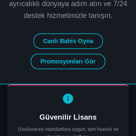
ayrıcalıklı dünyaya adım atın ve 7/24
destek hizmetimizle tanışın.
Canlı Bahis Oyna
Promosyonları Gör
Güvenilir Lisans
Uluslararası standartlara uygun, tam lisanslı ve