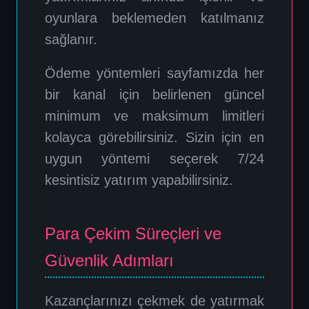
oyunlara beklemeden katılmanız
sağlanır.
Ödeme yöntemleri sayfamızda her
bir kanal için belirlenen güncel
minimum ve maksimum limitleri
kolayca görebilirsiniz. Sizin için en
uygun yöntemi seçerek 7/24
kesintisiz yatırım yapabilirsiniz.
Para Çekim Süreçleri ve
Güvenlik Adımları
Kazançlarınızı çekmek de yatırmak