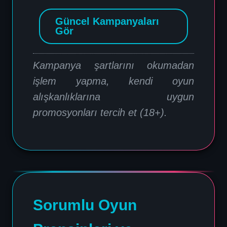
Güncel Kampanyaları
Gör
Kampanya şartlarını okumadan
işlem yapma, kendi oyun
alışkanlıklarına uygun
promosyonları tercih et (18+).
Sorumlu Oyun