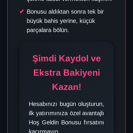
Bonusu aldıktan sonra tek bir
büyük bahis yerine, küçük
parçalara bölün.
Şimdi Kaydol ve
Ekstra Bakiyeni
Kazan!
Hesabınızı bugün oluşturun,
ilk yatırımınıza özel avantajlı
Hoş Geldin Bonusu fırsatını
kaçırmayın.