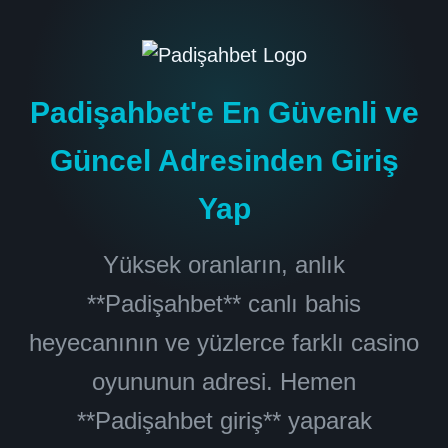
Padişahbet'e En Güvenli ve
Güncel Adresinden Giriş
Yap
Yüksek oranların, anlık
**Padişahbet** canlı bahis
heyecanının ve yüzlerce farklı casino
oyununun adresi. Hemen
**Padişahbet giriş** yaparak