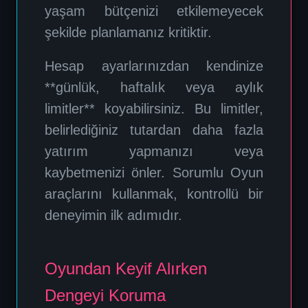
yaşam bütçenizi etkilemeyecek
şekilde planlamanız kritiktir.
Hesap ayarlarınızdan kendinize
**günlük, haftalık veya aylık
limitler** koyabilirsiniz. Bu limitler,
belirlediğiniz tutardan daha fazla
yatırım yapmanızı veya
kaybetmenizi önler. Sorumlu Oyun
araçlarını kullanmak, kontrollü bir
deneyimin ilk adımıdır.
Oyundan Keyif Alırken
Dengeyi Koruma