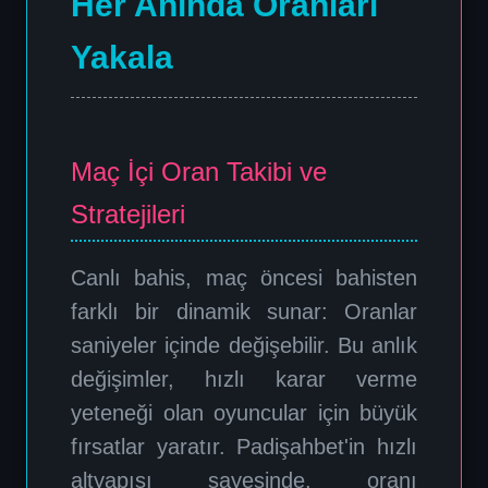
Her Anında Oranları
Yakala
Maç İçi Oran Takibi ve
Stratejileri
Canlı bahis, maç öncesi bahisten
farklı bir dinamik sunar: Oranlar
saniyeler içinde değişebilir. Bu anlık
değişimler, hızlı karar verme
yeteneği olan oyuncular için büyük
fırsatlar yaratır. Padişahbet'in hızlı
altyapısı sayesinde, oranı