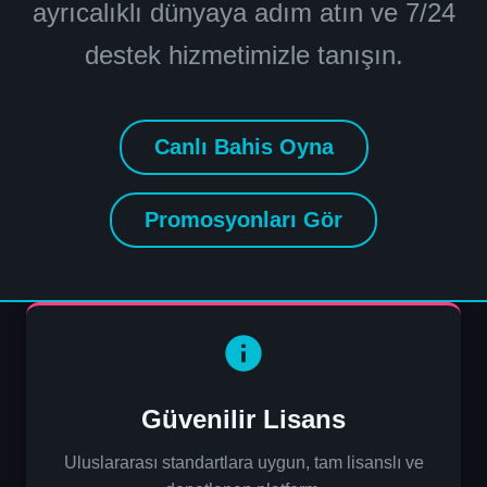
ayrıcalıklı dünyaya adım atın ve 7/24
destek hizmetimizle tanışın.
Canlı Bahis Oyna
Promosyonları Gör
Güvenilir Lisans
Uluslararası standartlara uygun, tam lisanslı ve