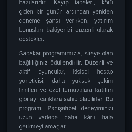
bazılarıdır. Kayıp iadeleri, kötü
giden bir günün ardından yeniden
deneme şansı verirken, yatırım
bonusları bakiyenizi düzenli olarak
destekler.
Sadakat programımızla, siteye olan
bağlılığınız ödüllendirilir. Düzenli ve
aktif oyuncular, kişisel hesap
yöneticisi, daha yüksek çekim
limitleri ve özel turnuvalara katılım
gibi ayrıcalıklara sahip olabilirler. Bu
program, Padişahbet deneyiminizi
uzun vadede daha kârlı hale
getirmeyi amaçlar.