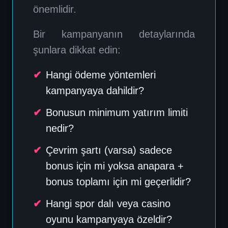
önemlidir.
Bir kampanyanın detaylarında
şunlara dikkat edin:
Hangi ödeme yöntemleri
kampanyaya dahildir?
Bonusun minimum yatırım limiti
nedir?
Çevrim şartı (varsa) sadece
bonus için mi yoksa anapara +
bonus toplamı için mi geçerlidir?
Hangi spor dalı veya casino
oyunu kampanyaya özeldir?