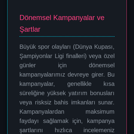
Dönemsel Kampanyalar ve
Şartlar
Büyük spor olayları (Dünya Kupası,
Şampiyonlar Ligi finalleri) veya özel
günler için dönemsel
kampanyalarımız devreye girer. Bu
kampanyalar, genellikle kısa
süreliğine yüksek yatırım bonusları
veya risksiz bahis imkanları sunar.
Kampanyalardan maksimum
faydayı sağlamak için, kampanya
şartlarını hızlıca incelemeniz