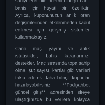
saniyelerin bile önemli olduğu canlı
bahis için hayati bir özelliktir.
Ayrıca, kuponunuzun anlık oran
değişimlerinden etkilenmeden kabul
edilmesi için gelişmiş sistemler
kullanmaktayız.
Canlı maç yayını ve anlık
istatistikler, bahis kararlarınızı
destekler. Maç sırasında topa sahip
olma, şut sayısı, kartlar gibi verileri
takip ederek daha bilinçli kuponlar
hazırlayabilirsiniz. **Padişahbet
güncel giriş** adresinden siteye
ulaştığınızda bu verilere kolayca