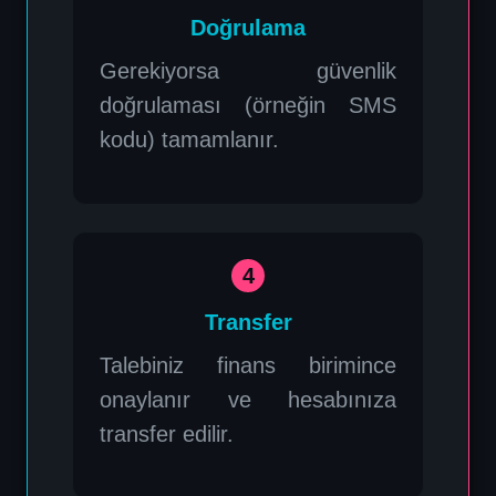
Doğrulama
Gerekiyorsa güvenlik
doğrulaması (örneğin SMS
kodu) tamamlanır.
4
Transfer
Talebiniz finans birimince
onaylanır ve hesabınıza
transfer edilir.