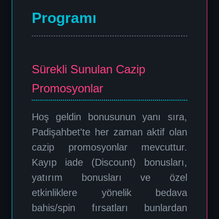
Programı
Sürekli Sunulan Cazip
Promosyonlar
Hoş geldin bonusunun yanı sıra,
Padişahbet'te her zaman aktif olan
cazip promosyonlar mevcuttur.
Kayıp iade (Discount) bonusları,
yatırım bonusları ve özel
etkinliklere yönelik bedava
bahis/spin fırsatları bunlardan