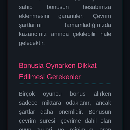
sahip bonusun hesabınıza
eklenmesini garantiler. Çevrim
şartlarını tamamladığınızda
kazancınız anında çekilebilir hale
gelecektir.
Bonusla Oynarken Dikkat
Edilmesi Gerekenler
Birçok oyuncu bonus alırken
sadece miktara odaklanır, ancak
şartlar daha önemlidir. Bonusun
çevrim süresi, çevrime dahil olan
oyun türleri ve minimum oran