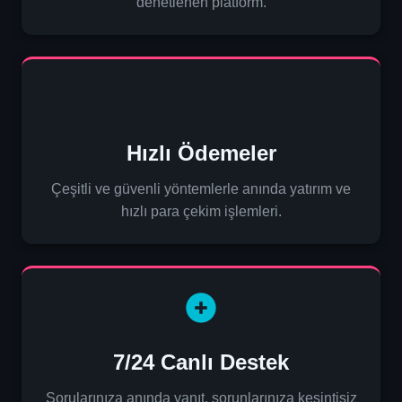
denetlenen platform.
Hızlı Ödemeler
Çeşitli ve güvenli yöntemlerle anında yatırım ve
hızlı para çekim işlemleri.
7/24 Canlı Destek
Sorularınıza anında yanıt, sorunlarınıza kesintisiz