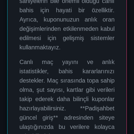
saniyelerin bile önemli olduğu canlı
bahis için hayati bir özelliktir.
Ayrıca, kuponunuzun anlık oran
değişimlerinden etkilenmeden kabul
edilmesi için gelişmiş sistemler
kullanmaktayız.
Canlı maç yayını ve anlık
istatistikler, bahis kararlarınızı
destekler. Maç sırasında topa sahip
olma, şut sayısı, kartlar gibi verileri
takip ederek daha bilinçli kuponlar
hazırlayabilirsiniz. **Padişahbet
güncel giriş** adresinden siteye
ulaştığınızda bu verilere kolayca