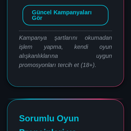
Güncel Kampanyaları
Gör
Kampanya şartlarını okumadan
işlem yapma, kendi oyun
alışkanlıklarına uygun
promosyonları tercih et (18+).
Sorumlu Oyun