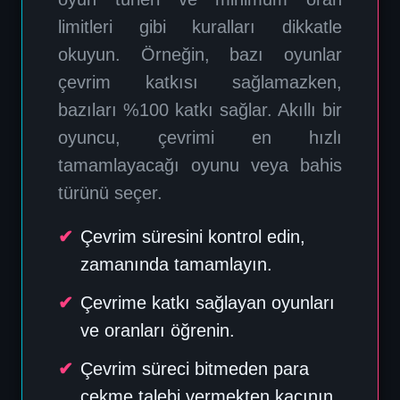
limitleri gibi kuralları dikkatle
okuyun. Örneğin, bazı oyunlar
çevrim katkısı sağlamazken,
bazıları %100 katkı sağlar. Akıllı bir
oyuncu, çevrimi en hızlı
tamamlayacağı oyunu veya bahis
türünü seçer.
Çevrim süresini kontrol edin,
zamanında tamamlayın.
Çevrime katkı sağlayan oyunları
ve oranları öğrenin.
Çevrim süreci bitmeden para
çekme talebi vermekten kaçının.