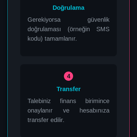
Doğrulama
Gerekiyorsa güvenlik
doğrulaması (örneğin SMS
kodu) tamamlanır.
4
Transfer
Talebiniz finans birimince
onaylanır ve hesabınıza
transfer edilir.