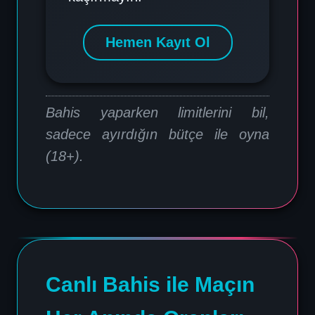
Hemen Kayıt Ol
Bahis yaparken limitlerini bil,
sadece ayırdığın bütçe ile oyna
(18+).
Canlı Bahis ile Maçın