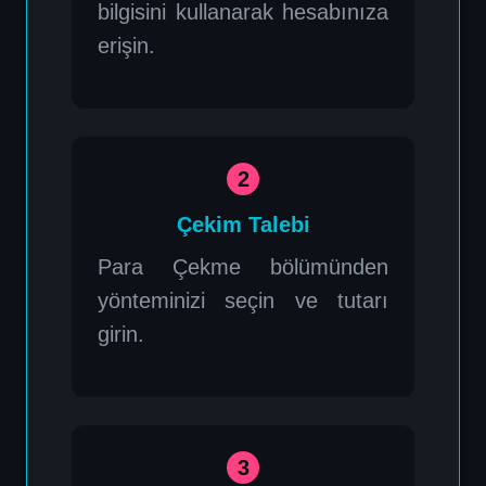
bilgisini kullanarak hesabınıza
erişin.
2
Çekim Talebi
Para Çekme bölümünden
yönteminizi seçin ve tutarı
girin.
3