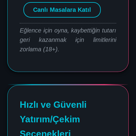
Canlı Masalara Katıl
Eğlence için oyna, kaybettiğin tutarı
geri kazanmak için limitlerini
zorlama (18+).
Hızlı ve Güvenli
Yatırım/Çekim
Seçenekleri