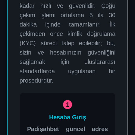
kadar hızlı ve güvenlidir. Çoğu
çekim işlemi ortalama 5 ila 30
dakika içinde tamamlanır. İlk
çekimden önce kimlik doğrulama
(KYC) süreci talep edilebilir; bu,
sizin ve hesabınızın güvenliğini
sağlamak için uluslararası
standartlarda uygulanan bir
prosedürdür.
1
Hesaba Giriş
Padişahbet güncel adres