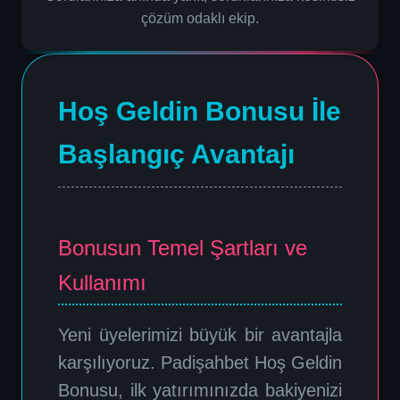
çözüm odaklı ekip.
Hoş Geldin Bonusu İle
Başlangıç Avantajı
Bonusun Temel Şartları ve
Kullanımı
Yeni üyelerimizi büyük bir avantajla
karşılıyoruz. Padişahbet Hoş Geldin
Bonusu, ilk yatırımınızda bakiyenizi