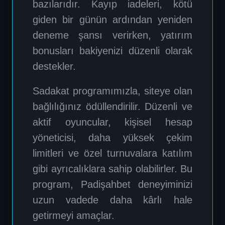
bazılarıdır. Kayıp iadeleri, kötü
giden bir günün ardından yeniden
deneme şansı verirken, yatırım
bonusları bakiyenizi düzenli olarak
destekler.
Sadakat programımızla, siteye olan
bağlılığınız ödüllendirilir. Düzenli ve
aktif oyuncular, kişisel hesap
yöneticisi, daha yüksek çekim
limitleri ve özel turnuvalara katılım
gibi ayrıcalıklara sahip olabilirler. Bu
program, Padişahbet deneyiminizi
uzun vadede daha kârlı hale
getirmeyi amaçlar.