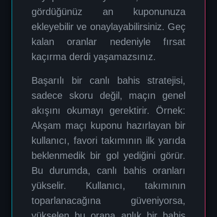
gördüğünüz an kuponunuza
ekleyebilir ve onaylayabilirsiniz. Geç
kalan oranlar nedeniyle fırsat
kaçırma derdi yaşamazsınız.
Başarılı bir canlı bahis stratejisi,
sadece skoru değil, maçın genel
akışını okumayı gerektirir. Örnek:
Akşam maçı kuponu hazırlayan bir
kullanıcı, favori takımının ilk yarıda
beklenmedik bir gol yediğini görür.
Bu durumda, canlı bahis oranları
yükselir. Kullanıcı, takımının
toparlanacağına güveniyorsa,
yükselen bu orana anlık bir bahis