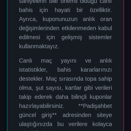
saniyelerin bile önemli olduğu canlı
bahis için hayati bir özelliktir.
Ayrıca, kuponunuzun anlık oran
değişimlerinden etkilenmeden kabul
edilmesi için gelişmiş sistemler
kullanmaktayız.
Canlı maç yayını ve anlık
istatistikler, bahis kararlarınızı
destekler. Maç sırasında topa sahip
olma, şut sayısı, kartlar gibi verileri
takip ederek daha bilinçli kuponlar
hazırlayabilirsiniz. **Padişahbet
güncel giriş** adresinden siteye
ulaştığınızda bu verilere kolayca