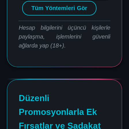
Tüm Yöntemleri Gör
Hesap bilgilerini üçüncü kişilerle
paylaşma, işlemlerini güvenli
ağlarda yap (18+).
Düzenli
Promosyonlarla Ek
Fırsatlar ve Sadakat