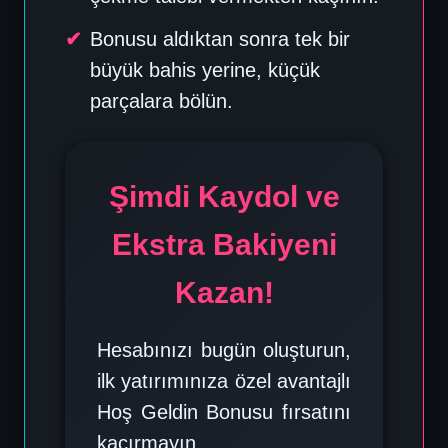
Bonusu aldıktan sonra tek bir
büyük bahis yerine, küçük
parçalara bölün.
Şimdi Kaydol ve
Ekstra Bakiyeni
Kazan!
Hesabınızı bugün oluşturun,
ilk yatırımınıza özel avantajlı
Hoş Geldin Bonusu fırsatını
kaçırmayın.