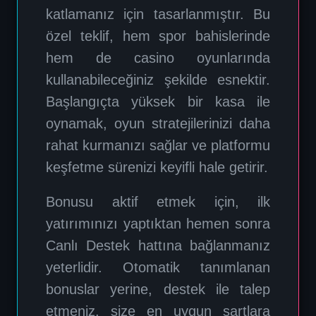
katlamanız için tasarlanmıştır. Bu
özel teklif, hem spor bahislerinde
hem de casino oyunlarında
kullanabileceğiniz şekilde esnektir.
Başlangıçta yüksek bir kasa ile
oynamak, oyun stratejilerinizi daha
rahat kurmanızı sağlar ve platformu
keşfetme sürenizi keyifli hale getirir.
Bonusu aktif etmek için, ilk
yatırımınızı yaptıktan hemen sonra
Canlı Destek hattına bağlanmanız
yeterlidir. Otomatik tanımlanan
bonuslar yerine, destek ile talep
etmeniz, size en uygun şartlara