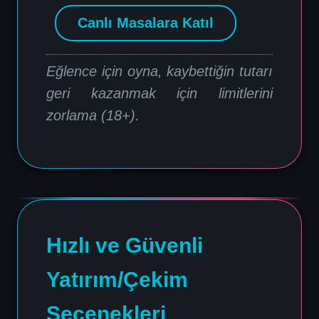
Canlı Masalara Katıl
Eğlence için oyna, kaybettiğin tutarı
geri kazanmak için limitlerini
zorlama (18+).
Hızlı ve Güvenli
Yatırım/Çekim
Seçenekleri