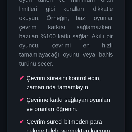
limitleri gibi kuralları dikkatle
okuyun. Örneğin, bazı oyunlar
çevrim katkısı sağlamazken,
bazıları %100 katkı sağlar. Akıllı bir
oyuncu, çevrimi en hızlı
tamamlayacağı oyunu veya bahis
türünü seçer.
Çevrim süresini kontrol edin,
zamanında tamamlayın.
Çevrime katkı sağlayan oyunları
ve oranları öğrenin.
Çevrim süreci bitmeden para
çekme talebi vermekten kaçının.