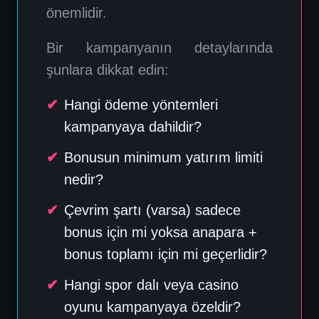
önemlidir.
Bir kampanyanın detaylarında
şunlara dikkat edin:
Hangi ödeme yöntemleri
kampanyaya dahildir?
Bonusun minimum yatırım limiti
nedir?
Çevrim şartı (varsa) sadece
bonus için mi yoksa anapara +
bonus toplamı için mi geçerlidir?
Hangi spor dalı veya casino
oyunu kampanyaya özeldir?