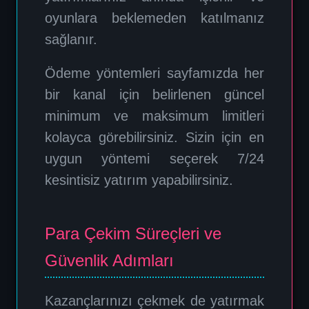
oyunlara beklemeden katılmanız
sağlanır.
Ödeme yöntemleri sayfamızda her
bir kanal için belirlenen güncel
minimum ve maksimum limitleri
kolayca görebilirsiniz. Sizin için en
uygun yöntemi seçerek 7/24
kesintisiz yatırım yapabilirsiniz.
Para Çekim Süreçleri ve
Güvenlik Adımları
Kazançlarınızı çekmek de yatırmak