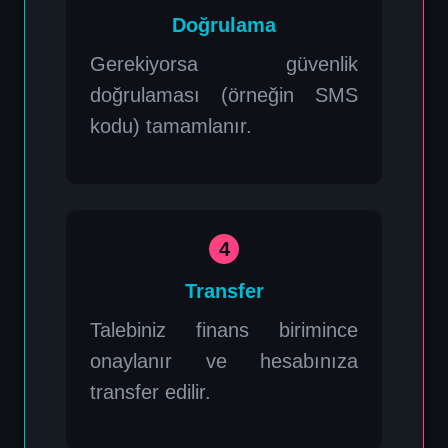
Doğrulama
Gerekiyorsa güvenlik
doğrulaması (örneğin SMS
kodu) tamamlanır.
4
Transfer
Talebiniz finans birimince
onaylanır ve hesabınıza
transfer edilir.