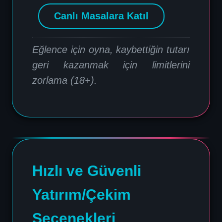
Canlı Masalara Katıl
Eğlence için oyna, kaybettiğin tutarı
geri kazanmak için limitlerini
zorlama (18+).
Hızlı ve Güvenli
Yatırım/Çekim
Seçenekleri