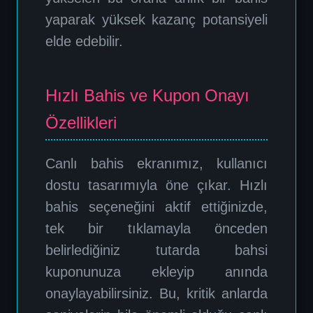
yaparak yüksek kazanç potansiyeli
elde edebilir.
Hızlı Bahis ve Kupon Onayı
Özellikleri
Canlı bahis ekranımız, kullanıcı
dostu tasarımıyla öne çıkar. Hızlı
bahis seçeneğini aktif ettiğinizde,
tek bir tıklamayla önceden
belirlediğiniz tutarda bahsi
kuponunuza ekleyip anında
onaylayabilirsiniz. Bu, kritik anlarda