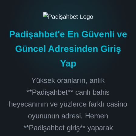
Padişahbet'e En Güvenli ve
Güncel Adresinden Giriş
Yap
Yüksek oranların, anlık
**Padişahbet** canlı bahis
heyecanının ve yüzlerce farklı casino
oyununun adresi. Hemen
**Padişahbet giriş** yaparak