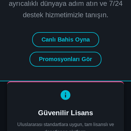
ayrıcalıklı dünyaya adım atın ve 7/24
destek hizmetimizle tanışın.
Canlı Bahis Oyna
Promosyonları Gör
Güvenilir Lisans
Uluslararası standartlara uygun, tam lisanslı ve