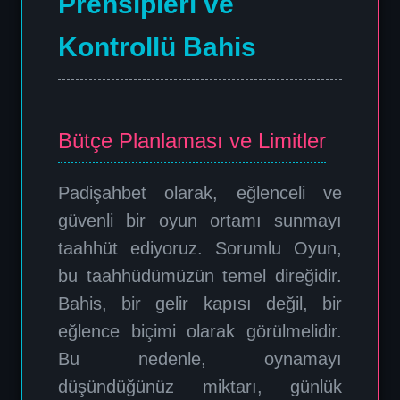
Prensipleri ve
Kontrollü Bahis
Bütçe Planlaması ve Limitler
Padişahbet olarak, eğlenceli ve
güvenli bir oyun ortamı sunmayı
taahhüt ediyoruz. Sorumlu Oyun,
bu taahhüdümüzün temel direğidir.
Bahis, bir gelir kapısı değil, bir
eğlence biçimi olarak görülmelidir.
Bu nedenle, oynamayı
düşündüğünüz miktarı, günlük