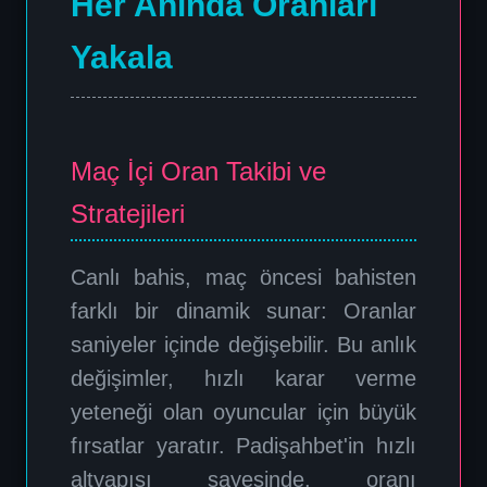
Her Anında Oranları
Yakala
Maç İçi Oran Takibi ve
Stratejileri
Canlı bahis, maç öncesi bahisten
farklı bir dinamik sunar: Oranlar
saniyeler içinde değişebilir. Bu anlık
değişimler, hızlı karar verme
yeteneği olan oyuncular için büyük
fırsatlar yaratır. Padişahbet'in hızlı
altyapısı sayesinde, oranı