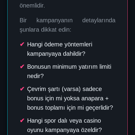
önemlidir.
Bir kampanyanın detaylarında
şunlara dikkat edin:
Hangi ödeme yöntemleri
kampanyaya dahildir?
Bonusun minimum yatırım limiti
nedir?
Çevrim şartı (varsa) sadece
bonus için mi yoksa anapara +
bonus toplamı için mi geçerlidir?
Hangi spor dalı veya casino
oyunu kampanyaya özeldir?