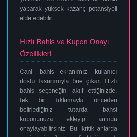
yaparak yüksek kazanç potansiyeli
elde edebilir.
Hızlı Bahis ve Kupon Onayı
Özellikleri
Canlı bahis ekranımız, kullanıcı
dostu tasarımıyla öne çıkar. Hızlı
bahis seçeneğini aktif ettiğinizde,
tek bir tıklamayla önceden
belirlediğiniz tutarda bahsi
kuponunuza ekleyip anında
onaylayabilirsiniz. Bu, kritik anlarda