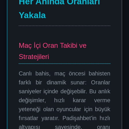
Her Anında Oranları
Yakala
Maç İçi Oran Takibi ve
Stratejileri
Canlı bahis, maç öncesi bahisten
farklı bir dinamik sunar: Oranlar
saniyeler içinde değişebilir. Bu anlık
değişimler, hızlı karar verme
yeteneği olan oyuncular için büyük
fırsatlar yaratır. Padişahbet'in hızlı
altyapısı sayesinde, oranı