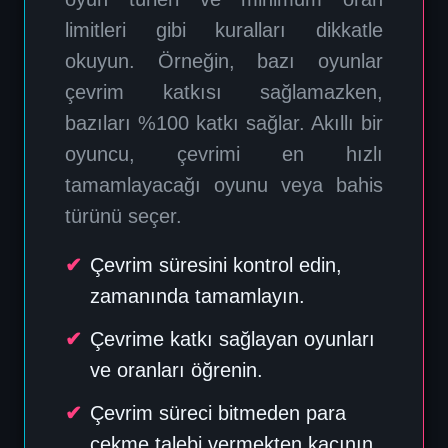
limitleri gibi kuralları dikkatle
okuyun. Örneğin, bazı oyunlar
çevrim katkısı sağlamazken,
bazıları %100 katkı sağlar. Akıllı bir
oyuncu, çevrimi en hızlı
tamamlayacağı oyunu veya bahis
türünü seçer.
Çevrim süresini kontrol edin,
zamanında tamamlayın.
Çevrime katkı sağlayan oyunları
ve oranları öğrenin.
Çevrim süreci bitmeden para
çekme talebi vermekten kaçının.