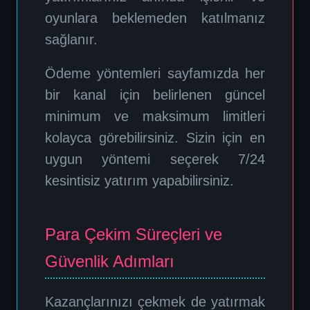
oyunlara beklemeden katılmanız
sağlanır.
Ödeme yöntemleri sayfamızda her
bir kanal için belirlenen güncel
minimum ve maksimum limitleri
kolayca görebilirsiniz. Sizin için en
uygun yöntemi seçerek 7/24
kesintisiz yatırım yapabilirsiniz.
Para Çekim Süreçleri ve
Güvenlik Adımları
Kazançlarınızı çekmek de yatırmak