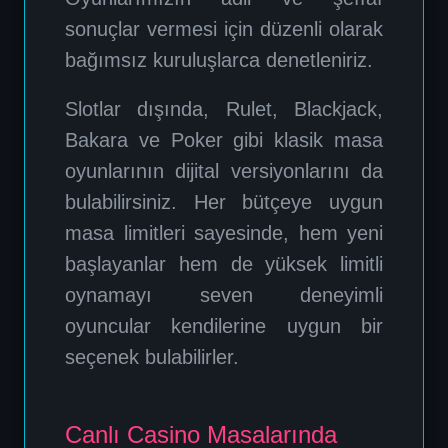
sonuçlar vermesi için düzenli olarak
bağımsız kuruluşlarca denetleniriz.
Slotlar dışında, Rulet, Blackjack,
Bakara ve Poker gibi klasik masa
oyunlarının dijital versiyonlarını da
bulabilirsiniz. Her bütçeye uygun
masa limitleri sayesinde, hem yeni
başlayanlar hem de yüksek limitli
oynamayı seven deneyimli
oyuncular kendilerine uygun bir
seçenek bulabilirler.
Canlı Casino Masalarında