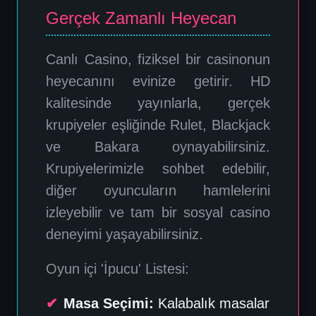
Gerçek Zamanlı Heyecan
Canlı Casino, fiziksel bir casinonun
heyecanını evinize getirir. HD
kalitesinde yayınlarla, gerçek
krupiyeler eşliğinde Rulet, Blackjack
ve Bakara oynayabilirsiniz.
Krupiyelerimizle sohbet edebilir,
diğer oyuncuların hamlelerini
izleyebilir ve tam bir sosyal casino
deneyimi yaşayabilirsiniz.
Oyun içi 'İpucu' Listesi:
Masa Seçimi:
Kalabalık masalar