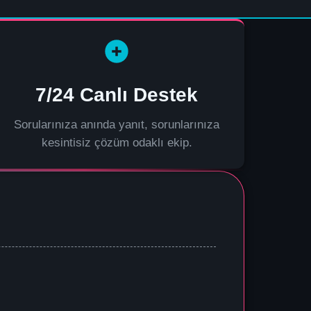
7/24 Canlı Destek
Sorularınıza anında yanıt, sorunlarınıza
kesintisiz çözüm odaklı ekip.