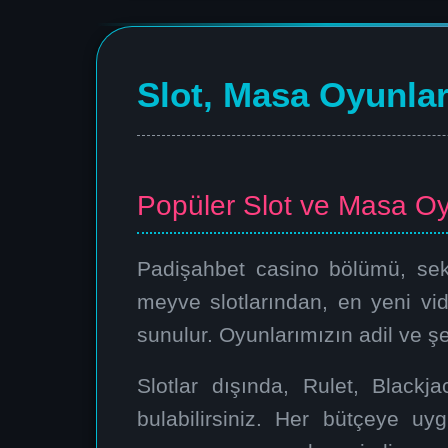
Slot, Masa Oyunlar
Popüler Slot ve Masa Oyun
Padişahbet casino bölümü, sektö
meyve slotlarından, en yeni vid
sunulur. Oyunlarımızın adil ve şe
Slotlar dışında, Rulet, Blackj
bulabilirsiniz. Her bütçeye u