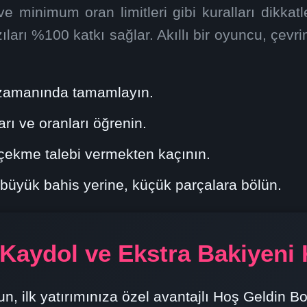
ve minimum oran limitleri gibi kuralları dikka
ları %100 katkı sağlar. Akıllı bir oyuncu, çev
, zamanında tamamlayın.
rı ve oranları öğrenin.
çekme talebi vermekten kaçının.
 büyük bahis yerine, küçük parçalara bölün.
Kaydol ve Ekstra Bakiyeni
n, ilk yatırımınıza özel avantajlı Hoş Geldin Bo