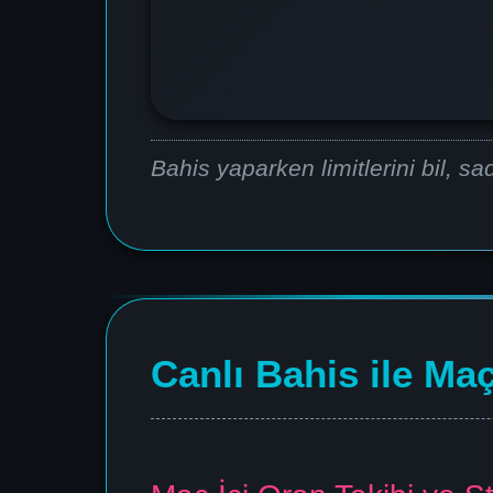
Bahis yaparken limitlerini bil, s
Canlı Bahis ile Ma