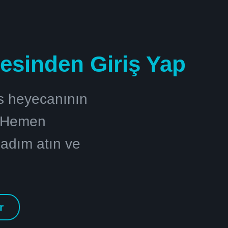
esinden Giriş Yap
is heyecanının
. Hemen
 adım atın ve
r