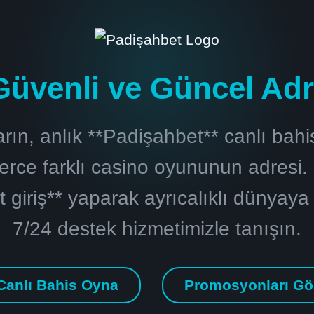
Güvenli ve Güncel Adr
rın, anlık **Padişahbet** canlı bah
lerce farklı casino oyununun adresi
 giriş** yaparak ayrıcalıklı dünyaya
7/24 destek hizmetimizle tanışın.
Canlı Bahis Oyna
Promosyonları Gö