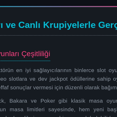
ı ve Canlı Krupiyelerle Ge
ları Çeşitliliği
rün en iyi sağlayıcılarının binlerce slot oyu
eo slotlara ve dev jackpot ödüllerine sahip 
ffaf sonuçlar vermesi için düzenli olarak bağım
ack, Bakara ve Poker gibi klasik masa oyunla
ygun masa limitleri sayesinde, hem yeni baş