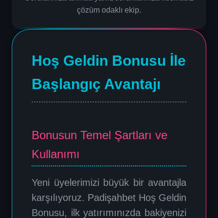
çözüm odaklı ekip.
Hoş Geldin Bonusu İle
Başlangıç Avantajı
Bonusun Temel Şartları ve
Kullanımı
Yeni üyelerimizi büyük bir avantajla
karşılıyoruz. Padişahbet Hoş Geldin
Bonusu, ilk yatırımınızda bakiyenizi