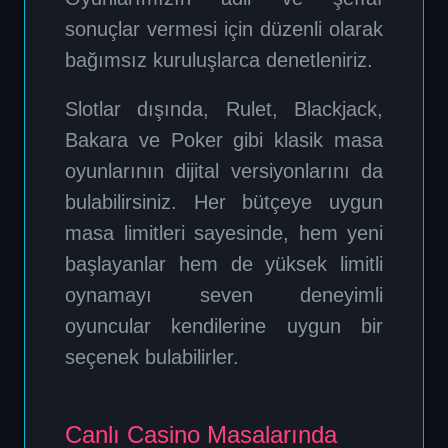
sonuçlar vermesi için düzenli olarak
bağımsız kuruluşlarca denetleniriz.
Slotlar dışında, Rulet, Blackjack,
Bakara ve Poker gibi klasik masa
oyunlarının dijital versiyonlarını da
bulabilirsiniz. Her bütçeye uygun
masa limitleri sayesinde, hem yeni
başlayanlar hem de yüksek limitli
oynamayı seven deneyimli
oyuncular kendilerine uygun bir
seçenek bulabilirler.
Canlı Casino Masalarında