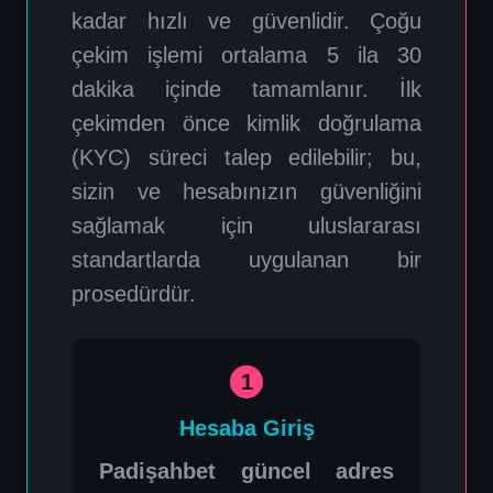
kadar hızlı ve güvenlidir. Çoğu
çekim işlemi ortalama 5 ila 30
dakika içinde tamamlanır. İlk
çekimden önce kimlik doğrulama
(KYC) süreci talep edilebilir; bu,
sizin ve hesabınızın güvenliğini
sağlamak için uluslararası
standartlarda uygulanan bir
prosedürdür.
1
Hesaba Giriş
Padişahbet güncel adres