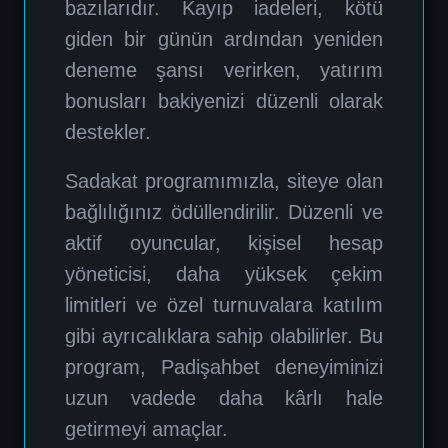
bazılarıdır. Kayıp iadeleri, kötü
giden bir günün ardından yeniden
deneme şansı verirken, yatırım
bonusları bakiyenizi düzenli olarak
destekler.
Sadakat programımızla, siteye olan
bağlılığınız ödüllendirilir. Düzenli ve
aktif oyuncular, kişisel hesap
yöneticisi, daha yüksek çekim
limitleri ve özel turnuvalara katılım
gibi ayrıcalıklara sahip olabilirler. Bu
program, Padişahbet deneyiminizi
uzun vadede daha kârlı hale
getirmeyi amaçlar.