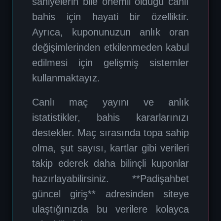
saniyelerin bile önemli olduğu canlı
bahis için hayati bir özelliktir.
Ayrıca, kuponunuzun anlık oran
değişimlerinden etkilenmeden kabul
edilmesi için gelişmiş sistemler
kullanmaktayız.
Canlı maç yayını ve anlık
istatistikler, bahis kararlarınızı
destekler. Maç sırasında topa sahip
olma, şut sayısı, kartlar gibi verileri
takip ederek daha bilinçli kuponlar
hazırlayabilirsiniz. **Padişahbet
güncel giriş** adresinden siteye
ulaştığınızda bu verilere kolayca