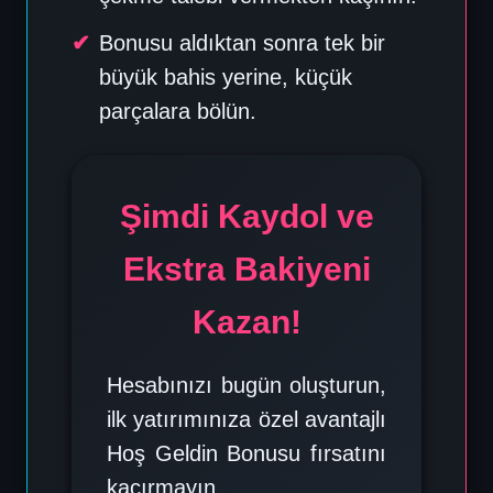
Bonusu aldıktan sonra tek bir
büyük bahis yerine, küçük
parçalara bölün.
Şimdi Kaydol ve
Ekstra Bakiyeni
Kazan!
Hesabınızı bugün oluşturun,
ilk yatırımınıza özel avantajlı
Hoş Geldin Bonusu fırsatını
kaçırmayın.