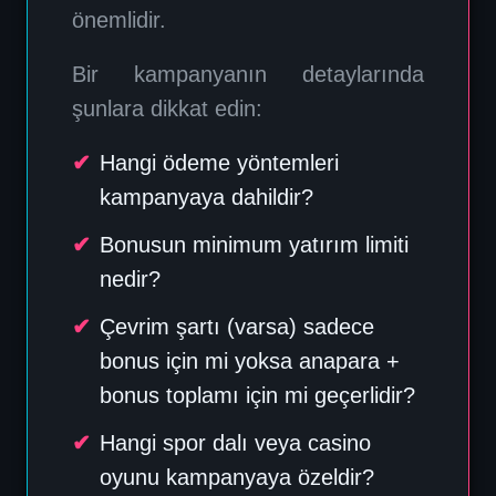
önemlidir.
Bir kampanyanın detaylarında
şunlara dikkat edin:
Hangi ödeme yöntemleri
kampanyaya dahildir?
Bonusun minimum yatırım limiti
nedir?
Çevrim şartı (varsa) sadece
bonus için mi yoksa anapara +
bonus toplamı için mi geçerlidir?
Hangi spor dalı veya casino
oyunu kampanyaya özeldir?