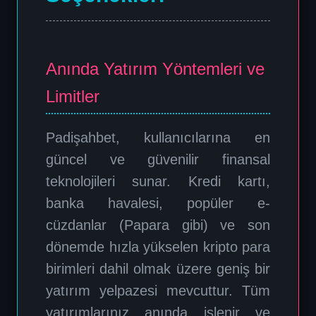
Anında Yatırım Yöntemleri ve
Limitler
Padişahbet, kullanıcılarına en
güncel ve güvenilir finansal
teknolojileri sunar. Kredi kartı,
banka havalesi, popüler e-
cüzdanlar (Papara gibi) ve son
dönemde hızla yükselen kripto para
birimleri dahil olmak üzere geniş bir
yatırım yelpazesi mevcuttur. Tüm
yatırımlarınız anında işlenir ve