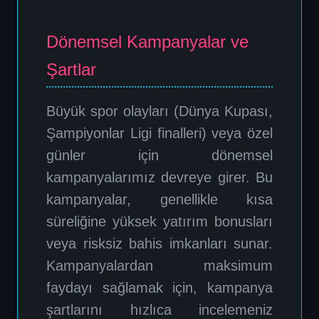
Dönemsel Kampanyalar ve
Şartlar
Büyük spor olayları (Dünya Kupası,
Şampiyonlar Ligi finalleri) veya özel
günler için dönemsel
kampanyalarımız devreye girer. Bu
kampanyalar, genellikle kısa
süreliğine yüksek yatırım bonusları
veya risksiz bahis imkanları sunar.
Kampanyalardan maksimum
faydayı sağlamak için, kampanya
şartlarını hızlıca incelemeniz