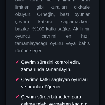
limitleri gibi kuralları dikkatle
okuyun. Örneğin, bazı oyunlar
çevrim katkısı sağlamazken,
bazıları %100 katkı sağlar. Akıllı bir
oyuncu, çevrimi en hızlı
tamamlayacağı oyunu veya bahis
türünü seçer.
Çevrim süresini kontrol edin,
zamanında tamamlayın.
Çevrime katkı sağlayan oyunları
ve oranları öğrenin.
Çevrim süreci bitmeden para
çekme talebi vermekten kaçının.