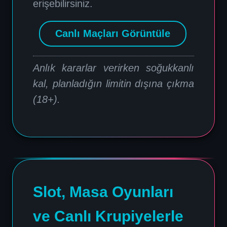
erişebilirsiniz.
Canlı Maçları Görüntüle
Anlık kararlar verirken soğukkanlı
kal, planladığın limitin dışına çıkma
(18+).
Slot, Masa Oyunları
ve Canlı Krupiyelerle