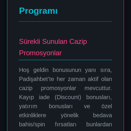
Programı
Sürekli Sunulan Cazip
Promosyonlar
Hoş geldin bonusunun yanı sıra,
Padişahbet'te her zaman aktif olan
cazip promosyonlar mevcuttur.
Kayıp iade (Discount) bonusları,
yatırım bonusları ve özel
etkinliklere yönelik bedava
bahis/spin fırsatları bunlardan