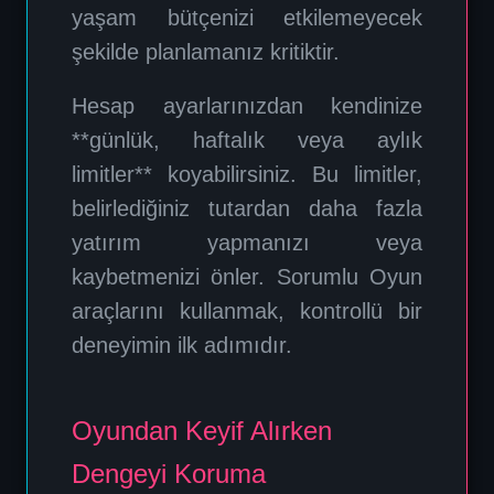
yaşam bütçenizi etkilemeyecek
şekilde planlamanız kritiktir.
Hesap ayarlarınızdan kendinize
**günlük, haftalık veya aylık
limitler** koyabilirsiniz. Bu limitler,
belirlediğiniz tutardan daha fazla
yatırım yapmanızı veya
kaybetmenizi önler. Sorumlu Oyun
araçlarını kullanmak, kontrollü bir
deneyimin ilk adımıdır.
Oyundan Keyif Alırken
Dengeyi Koruma