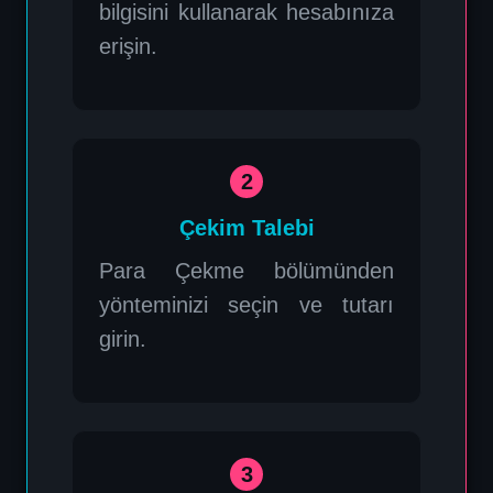
bilgisini kullanarak hesabınıza
erişin.
2
Çekim Talebi
Para Çekme bölümünden
yönteminizi seçin ve tutarı
girin.
3