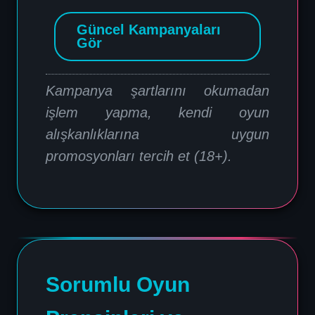
Güncel Kampanyaları
Gör
Kampanya şartlarını okumadan
işlem yapma, kendi oyun
alışkanlıklarına uygun
promosyonları tercih et (18+).
Sorumlu Oyun