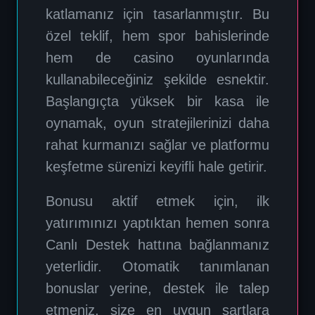
katlamanız için tasarlanmıştır. Bu
özel teklif, hem spor bahislerinde
hem de casino oyunlarında
kullanabileceğiniz şekilde esnektir.
Başlangıçta yüksek bir kasa ile
oynamak, oyun stratejilerinizi daha
rahat kurmanızı sağlar ve platformu
keşfetme sürenizi keyifli hale getirir.
Bonusu aktif etmek için, ilk
yatırımınızı yaptıktan hemen sonra
Canlı Destek hattına bağlanmanız
yeterlidir. Otomatik tanımlanan
bonuslar yerine, destek ile talep
etmeniz, size en uygun şartlara