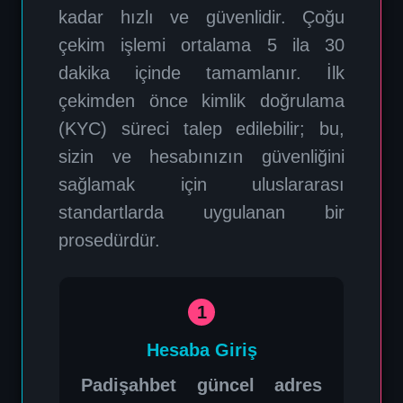
kadar hızlı ve güvenlidir. Çoğu
çekim işlemi ortalama 5 ila 30
dakika içinde tamamlanır. İlk
çekimden önce kimlik doğrulama
(KYC) süreci talep edilebilir; bu,
sizin ve hesabınızın güvenliğini
sağlamak için uluslararası
standartlarda uygulanan bir
prosedürdür.
1
Hesaba Giriş
Padişahbet güncel adres