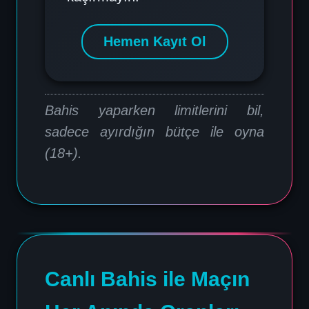
Hemen Kayıt Ol
Bahis yaparken limitlerini bil,
sadece ayırdığın bütçe ile oyna
(18+).
Canlı Bahis ile Maçın