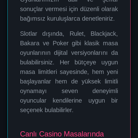
sonuçlar vermesi için düzenli olarak
bağımsız kuruluşlarca denetleniriz.
Slotlar dışında, Rulet, Blackjack,
Bakara ve Poker gibi klasik masa
oyunlarının dijital versiyonlarını da
bulabilirsiniz. Her bütçeye uygun
masa limitleri sayesinde, hem yeni
başlayanlar hem de yüksek limitli
oynamayı seven deneyimli
oyuncular kendilerine uygun bir
seçenek bulabilirler.
Canlı Casino Masalarında