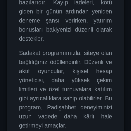
bazılarıdır. Kayıp iadeleri, kötü
giden bir günün ardından yeniden
deneme şansı verirken, yatırım
bonusları bakiyenizi düzenli olarak
destekler.
Sadakat programımızla, siteye olan
bağlılığınız ödüllendirilir. Düzenli ve
aktif oyuncular, kişisel hesap
yöneticisi, daha yüksek çekim
limitleri ve özel turnuvalara katılım
gibi ayrıcalıklara sahip olabilirler. Bu
program, Padişahbet deneyiminizi
uzun vadede daha kârlı hale
getirmeyi amaçlar.