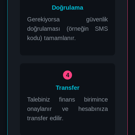
Doğrulama
Gerekiyorsa güvenlik
doğrulaması (örneğin SMS
kodu) tamamlanır.
4
Transfer
Talebiniz finans birimince
onaylanır ve hesabınıza
transfer edilir.