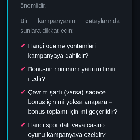
önemlidir.
Bir kampanyanın detaylarında
şunlara dikkat edin:
Hangi ödeme yöntemleri
kampanyaya dahildir?
Bonusun minimum yatırım limiti
nedir?
Çevrim şartı (varsa) sadece
bonus için mi yoksa anapara +
bonus toplamı için mi geçerlidir?
Hangi spor dalı veya casino
oyunu kampanyaya özeldir?