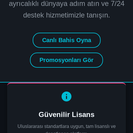
ayrıcalıklı dünyaya adım atın ve 7/24
destek hizmetimizle tanışın.
Canlı Bahis Oyna
Promosyonları Gör
Güvenilir Lisans
Uluslararası standartlara uygun, tam lisanslı ve