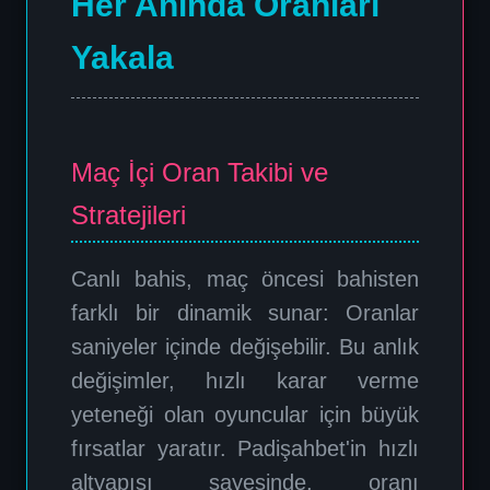
Her Anında Oranları
Yakala
Maç İçi Oran Takibi ve
Stratejileri
Canlı bahis, maç öncesi bahisten
farklı bir dinamik sunar: Oranlar
saniyeler içinde değişebilir. Bu anlık
değişimler, hızlı karar verme
yeteneği olan oyuncular için büyük
fırsatlar yaratır. Padişahbet'in hızlı
altyapısı sayesinde, oranı