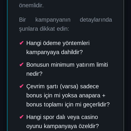
önemlidir.
Bir kampanyanın detaylarında
şunlara dikkat edin:
Hangi ödeme yöntemleri
kampanyaya dahildir?
Bonusun minimum yatırım limiti
nedir?
Çevrim şartı (varsa) sadece
bonus için mi yoksa anapara +
bonus toplamı için mi geçerlidir?
Hangi spor dalı veya casino
oyunu kampanyaya özeldir?