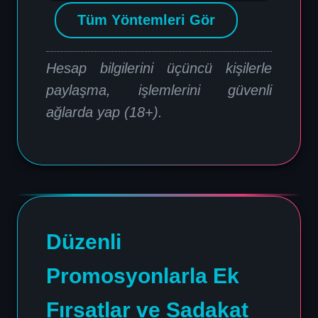
Tüm Yöntemleri Gör
Hesap bilgilerini üçüncü kişilerle
paylaşma, işlemlerini güvenli
ağlarda yap (18+).
Düzenli
Promosyonlarla Ek
Fırsatlar ve Sadakat