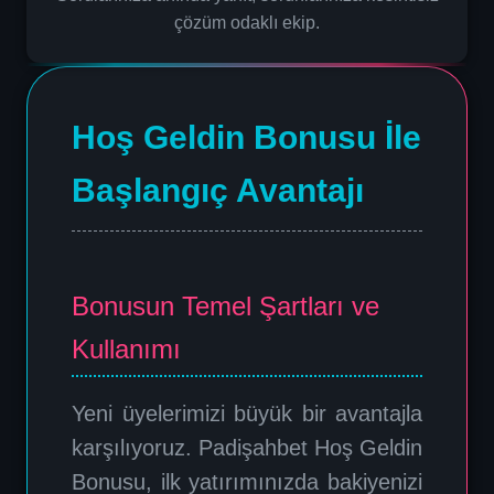
çözüm odaklı ekip.
Hoş Geldin Bonusu İle
Başlangıç Avantajı
Bonusun Temel Şartları ve
Kullanımı
Yeni üyelerimizi büyük bir avantajla
karşılıyoruz. Padişahbet Hoş Geldin
Bonusu, ilk yatırımınızda bakiyenizi