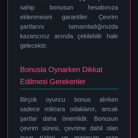
sahip bonusun hesabınıza
eklenmesini garantiler. Çevrim
şartlarını tamamladığınızda
kazancınız anında çekilebilir hale
gelecektir.
Bonusla Oynarken Dikkat
Edilmesi Gerekenler
Birçok oyuncu bonus alırken
sadece miktara odaklanır, ancak
şartlar daha önemlidir. Bonusun
çevrim süresi, çevrime dahil olan
oyun türleri ve minimum oran