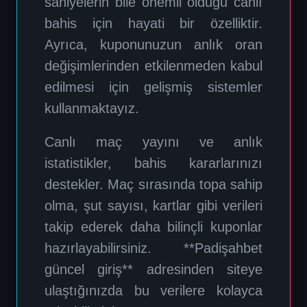
saniyelerin bile önemli olduğu canlı
bahis için hayati bir özelliktir.
Ayrıca, kuponunuzun anlık oran
değişimlerinden etkilenmeden kabul
edilmesi için gelişmiş sistemler
kullanmaktayız.
Canlı maç yayını ve anlık
istatistikler, bahis kararlarınızı
destekler. Maç sırasında topa sahip
olma, şut sayısı, kartlar gibi verileri
takip ederek daha bilinçli kuponlar
hazırlayabilirsiniz. **Padişahbet
güncel giriş** adresinden siteye
ulaştığınızda bu verilere kolayca