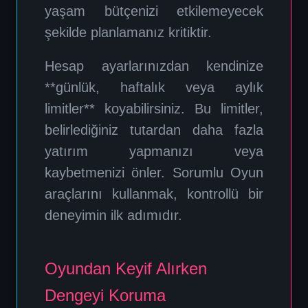
yaşam bütçenizi etkilemeyecek
şekilde planlamanız kritiktir.
Hesap ayarlarınızdan kendinize
**günlük, haftalık veya aylık
limitler** koyabilirsiniz. Bu limitler,
belirlediğiniz tutardan daha fazla
yatırım yapmanızı veya
kaybetmenizi önler. Sorumlu Oyun
araçlarını kullanmak, kontrollü bir
deneyimin ilk adımıdır.
Oyundan Keyif Alırken
Dengeyi Koruma