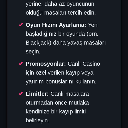
yerine, daha az oyuncunun
olduğu masaları tercih edin.
Oyun Hızını Ayarlama:
Yeni
başladığınız bir oyunda (örn.
Blackjack) daha yavaş masaları
seçin.
Promosyonlar:
Canlı Casino
için özel verilen kayıp veya
yatırım bonuslarını kullanın.
Limitler:
Canlı masalara
oturmadan önce mutlaka
kendinize bir kayıp limiti
belirleyin.