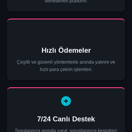
denetlenen platform.
Hızlı Ödemeler
Çeşitli ve güvenli yöntemlerle anında yatırım ve
hızlı para çekim işlemleri.
7/24 Canlı Destek
Sorularınıza anında yanıt, sorunlarınıza kesintisiz