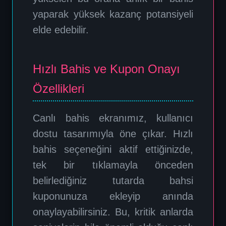
yaparak yüksek kazanç potansiyeli
elde edebilir.
Hızlı Bahis ve Kupon Onayı
Özellikleri
Canlı bahis ekranımız, kullanıcı
dostu tasarımıyla öne çıkar. Hızlı
bahis seçeneğini aktif ettiğinizde,
tek bir tıklamayla önceden
belirlediğiniz tutarda bahsi
kuponunuza ekleyip anında
onaylayabilirsiniz. Bu, kritik anlarda