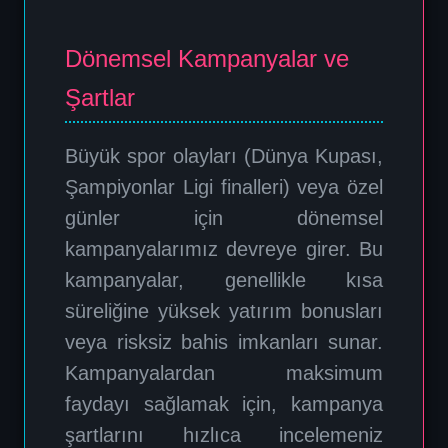
Dönemsel Kampanyalar ve
Şartlar
Büyük spor olayları (Dünya Kupası,
Şampiyonlar Ligi finalleri) veya özel
günler için dönemsel
kampanyalarımız devreye girer. Bu
kampanyalar, genellikle kısa
süreliğine yüksek yatırım bonusları
veya risksiz bahis imkanları sunar.
Kampanyalardan maksimum
faydayı sağlamak için, kampanya
şartlarını hızlıca incelemeniz