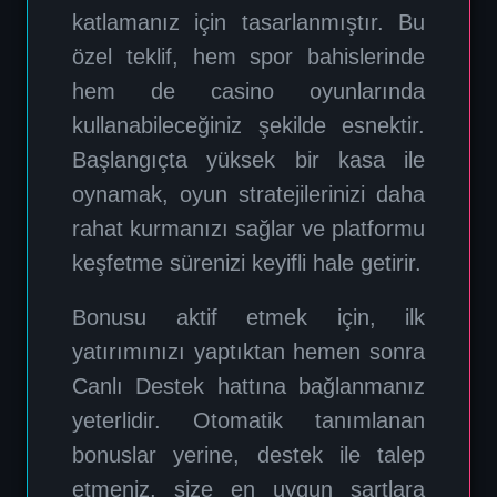
katlamanız için tasarlanmıştır. Bu
özel teklif, hem spor bahislerinde
hem de casino oyunlarında
kullanabileceğiniz şekilde esnektir.
Başlangıçta yüksek bir kasa ile
oynamak, oyun stratejilerinizi daha
rahat kurmanızı sağlar ve platformu
keşfetme sürenizi keyifli hale getirir.
Bonusu aktif etmek için, ilk
yatırımınızı yaptıktan hemen sonra
Canlı Destek hattına bağlanmanız
yeterlidir. Otomatik tanımlanan
bonuslar yerine, destek ile talep
etmeniz, size en uygun şartlara