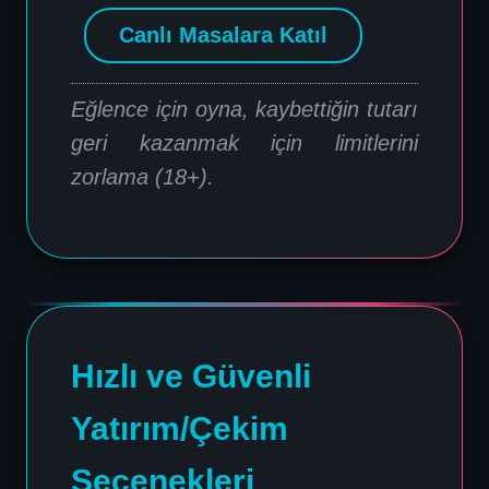
Canlı Masalara Katıl
Eğlence için oyna, kaybettiğin tutarı
geri kazanmak için limitlerini
zorlama (18+).
Hızlı ve Güvenli
Yatırım/Çekim
Seçenekleri