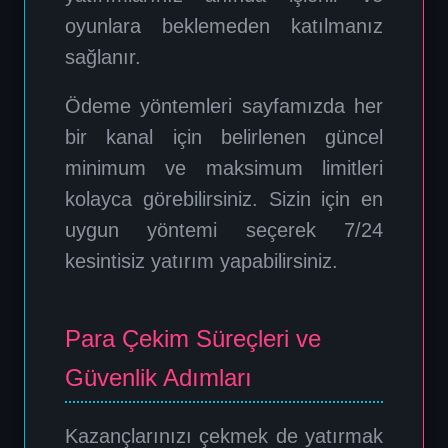
oyunlara beklemeden katılmanız
sağlanır.
Ödeme yöntemleri sayfamızda her
bir kanal için belirlenen güncel
minimum ve maksimum limitleri
kolayca görebilirsiniz. Sizin için en
uygun yöntemi seçerek 7/24
kesintisiz yatırım yapabilirsiniz.
Para Çekim Süreçleri ve
Güvenlik Adımları
Kazançlarınızı çekmek de yatırmak