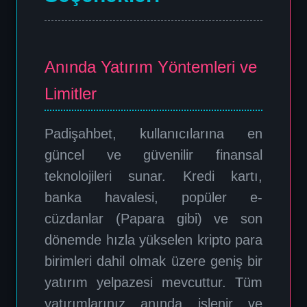
Anında Yatırım Yöntemleri ve
Limitler
Padişahbet, kullanıcılarına en
güncel ve güvenilir finansal
teknolojileri sunar. Kredi kartı,
banka havalesi, popüler e-
cüzdanlar (Papara gibi) ve son
dönemde hızla yükselen kripto para
birimleri dahil olmak üzere geniş bir
yatırım yelpazesi mevcuttur. Tüm
yatırımlarınız anında işlenir ve