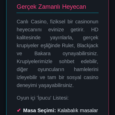
Gerçek Zamanlı Heyecan
Canlı Casino, fiziksel bir casinonun
heyecanını evinize getirir. HD
kalitesinde yayınlarla, gerçek
krupiyeler eşliğinde Rulet, Blackjack
ve Bakara oynayabilirsiniz.
Krupiyelerimizle sohbet edebilir,
diğer oyuncuların hamlelerini
izleyebilir ve tam bir sosyal casino
deneyimi yaşayabilirsiniz.
Oyun içi 'İpucu' Listesi:
Masa Seçimi:
Kalabalık masalar