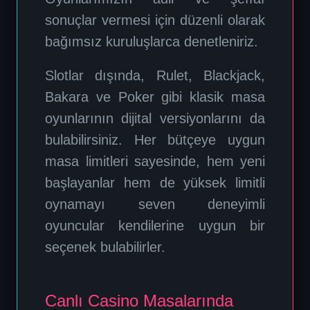
sonuçlar vermesi için düzenli olarak
bağımsız kuruluşlarca denetleniriz.
Slotlar dışında, Rulet, Blackjack,
Bakara ve Poker gibi klasik masa
oyunlarının dijital versiyonlarını da
bulabilirsiniz. Her bütçeye uygun
masa limitleri sayesinde, hem yeni
başlayanlar hem de yüksek limitli
oynamayı seven deneyimli
oyuncular kendilerine uygun bir
seçenek bulabilirler.
Canlı Casino Masalarında