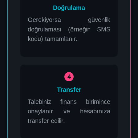
Doğrulama
Gerekiyorsa güvenlik
doğrulaması (örneğin SMS
kodu) tamamlanır.
4
Transfer
Talebiniz finans birimince
onaylanır ve hesabınıza
transfer edilir.