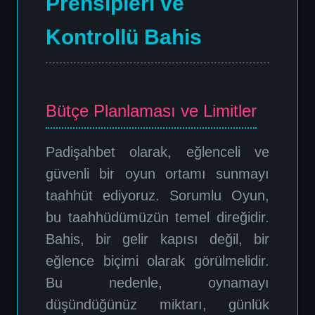
Prensipleri ve
Kontrollü Bahis
Bütçe Planlaması ve Limitler
Padişahbet olarak, eğlenceli ve
güvenli bir oyun ortamı sunmayı
taahhüt ediyoruz. Sorumlu Oyun,
bu taahhüdümüzün temel direğidir.
Bahis, bir gelir kapısı değil, bir
eğlence biçimi olarak görülmelidir.
Bu nedenle, oynamayı
düşündüğünüz miktarı, günlük