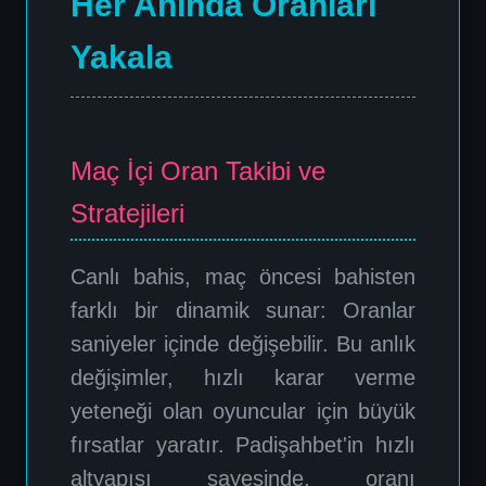
Her Anında Oranları
Yakala
Maç İçi Oran Takibi ve
Stratejileri
Canlı bahis, maç öncesi bahisten
farklı bir dinamik sunar: Oranlar
saniyeler içinde değişebilir. Bu anlık
değişimler, hızlı karar verme
yeteneği olan oyuncular için büyük
fırsatlar yaratır. Padişahbet'in hızlı
altyapısı sayesinde, oranı