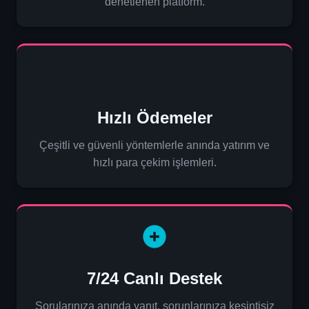
denetlenen platform.
Hızlı Ödemeler
Çeşitli ve güvenli yöntemlerle anında yatırım ve
hızlı para çekim işlemleri.
7/24 Canlı Destek
Sorularınıza anında yanıt, sorunlarınıza kesintisiz