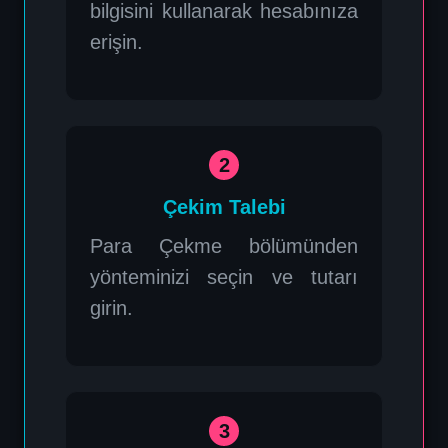
bilgisini kullanarak hesabınıza
erişin.
2
Çekim Talebi
Para Çekme bölümünden
yönteminizi seçin ve tutarı
girin.
3