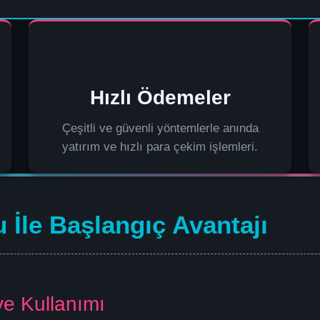
Hızlı Ödemeler
Çeşitli ve güvenli yöntemlerle anında
yatırım ve hızlı para çekim işlemleri.
İle Başlangıç Avantajı
ve Kullanımı