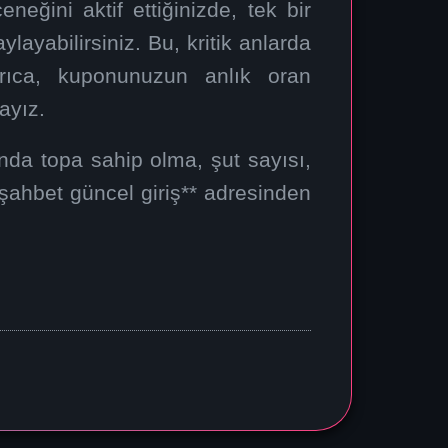
neğini aktif ettiğinizde, tek bir
ayabilirsiniz. Bu, kritik anlarda
Ayrıca, kuponunuzun anlık oran
ayız.
sında topa sahip olma, şut sayısı,
adişahbet güncel giriş** adresinden