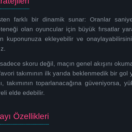
atejileri
en farklı bir dinamik sunar: Oranlar saniyel
teneği olan oyuncular için büyük fırsatlar yarat
 kuponunuza ekleyebilir ve onaylayabilirsin
z.
si, sadece skoru değil, maçın genel akışını oku
favori takımının ilk yarıda beklenmedik bir gol
ıcı, takımının toparlanacağına güveniyorsa, y
i elde edebilir.
yı Özellikleri