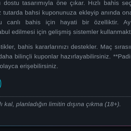
 dostu tasarımıyla öne çıkar. Hızlı bahis seçe
z tutarda bahsi kuponunuza ekleyip anında onayl
u canlı bahis için hayati bir özelliktir. 
ul edilmesi için gelişmiş sistemler kullanmakt
tikler, bahis kararlarınızı destekler. Maç sıra
 daha bilinçli kuponlar hazırlayabilirsiniz. **P
olayca erişebilirsiniz.
ı kal, planladığın limitin dışına çıkma (18+).