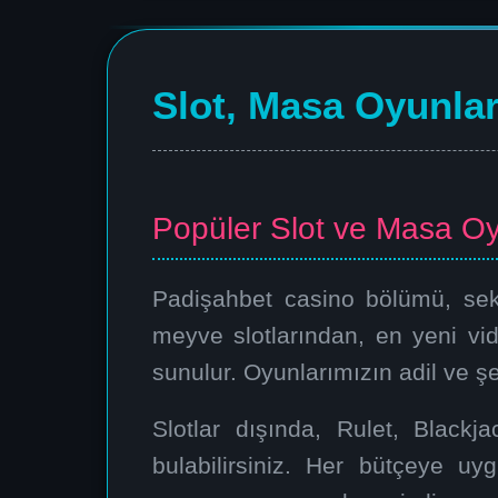
Slot, Masa Oyunlar
Popüler Slot ve Masa Oyun
Padişahbet casino bölümü, sektö
meyve slotlarından, en yeni vid
sunulur. Oyunlarımızın adil ve şe
Slotlar dışında, Rulet, Blackj
bulabilirsiniz. Her bütçeye u