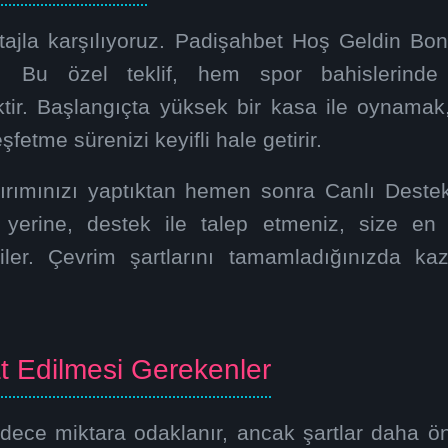
tajla karşılıyoruz. Padişahbet Hoş Geldin Bonu
tır. Bu özel teklif, hem spor bahislerin
ktir. Başlangıçta yüksek bir kasa ile oynamak, 
fetme sürenizi keyifli hale getirir.
tırımınızı yaptıktan hemen sonra Canlı Destek
 yerine, destek ile talep etmeniz, size en
ler. Çevrim şartlarını tamamladığınızda kaz
t Edilmesi Gerekenler
dece miktara odaklanır, ancak şartlar daha ön