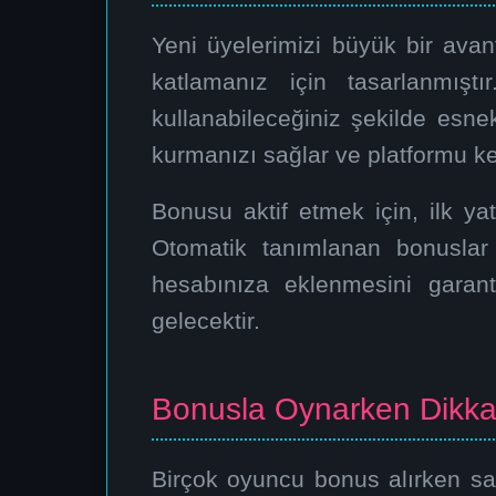
Yeni üyelerimizi büyük bir avan
katlamanız için tasarlanmış
kullanabileceğiniz şekilde esne
kurmanızı sağlar ve platformu keş
Bonusu aktif etmek için, ilk ya
Otomatik tanımlanan bonuslar
hesabınıza eklenmesini garanti
gelecektir.
Bonusla Oynarken Dikka
Birçok oyuncu bonus alırken sa