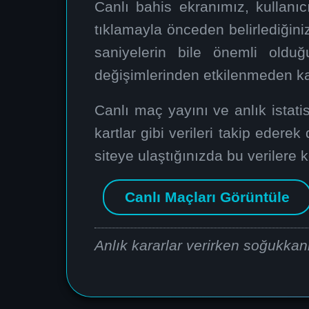
Canlı bahis ekranımız, kullanıcı
tıklamayla önceden belirlediğini
saniyelerin bile önemli olduğ
değişimlerinden etkilenmeden kab
Canlı maç yayını ve anlık istatis
kartlar gibi verileri takip ederek
siteye ulaştığınızda bu verilere k
Canlı Maçları Görüntüle
Anlık kararlar verirken soğukkanl