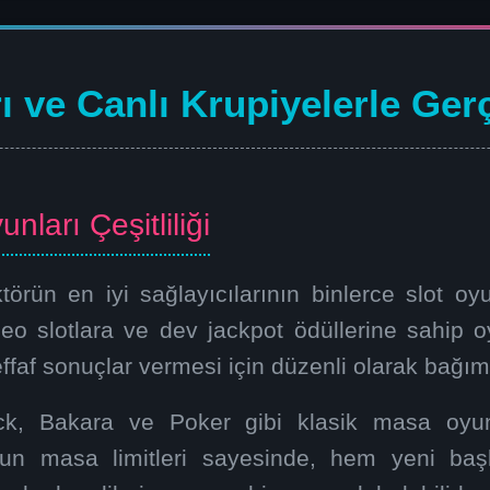
ı ve Canlı Krupiyelerle Ge
ları Çeşitliliği
rün en iyi sağlayıcılarının binlerce slot oyu
eo slotlara ve dev jackpot ödüllerine sahip 
ffaf sonuçlar vermesi için düzenli olarak bağım
ack, Bakara ve Poker gibi klasik masa oyunla
ygun masa limitleri sayesinde, hem yeni baş