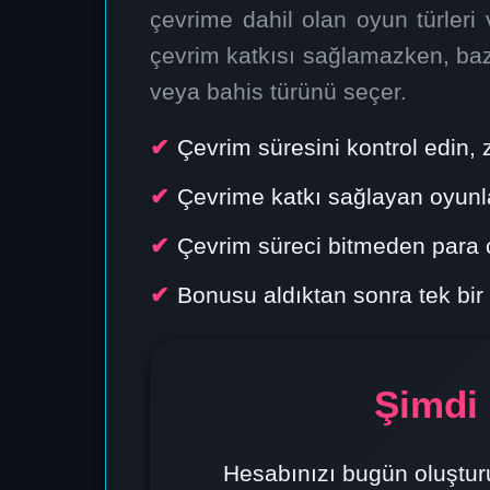
çevrime dahil olan oyun türleri 
çevrim katkısı sağlamazken, bazı
veya bahis türünü seçer.
Çevrim süresini kontrol edin
Çevrime katkı sağlayan oyunla
Çevrim süreci bitmeden para 
Bonusu aldıktan sonra tek bir
Şimdi 
Hesabınızı bugün oluşturu