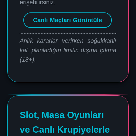
erişebilirsiniz.
Canlı Maçları Görüntüle
Anlık kararlar verirken soğukkanlı
kal, planladığın limitin dışına çıkma
(18+).
Slot, Masa Oyunları
ve Canlı Krupiyelerle