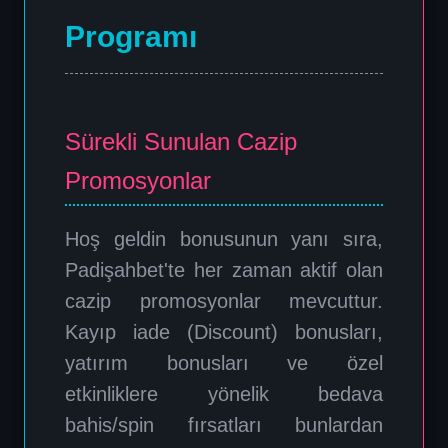
Programı
Sürekli Sunulan Cazip
Promosyonlar
Hoş geldin bonusunun yanı sıra,
Padişahbet'te her zaman aktif olan
cazip promosyonlar mevcuttur.
Kayıp iade (Discount) bonusları,
yatırım bonusları ve özel
etkinliklere yönelik bedava
bahis/spin fırsatları bunlardan