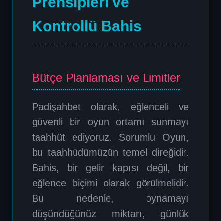
Prensipleri ve
Kontrollü Bahis
Bütçe Planlaması ve Limitler
Padişahbet olarak, eğlenceli ve
güvenli bir oyun ortamı sunmayı
taahhüt ediyoruz. Sorumlu Oyun,
bu taahhüdümüzün temel direğidir.
Bahis, bir gelir kapısı değil, bir
eğlence biçimi olarak görülmelidir.
Bu nedenle, oynamayı
düşündüğünüz miktarı, günlük