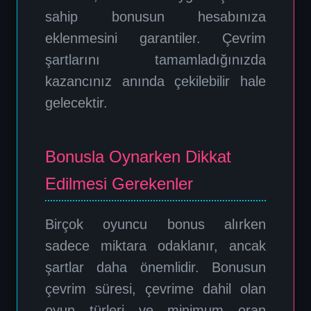
sahip bonusun hesabınıza
eklenmesini garantiler. Çevrim
şartlarını tamamladığınızda
kazancınız anında çekilebilir hale
gelecektir.
Bonusla Oynarken Dikkat
Edilmesi Gerekenler
Birçok oyuncu bonus alırken
sadece miktara odaklanır, ancak
şartlar daha önemlidir. Bonusun
çevrim süresi, çevrime dahil olan
oyun türleri ve minimum oran