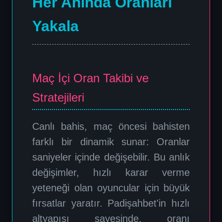
Her Anında Oranları
Yakala
Maç İçi Oran Takibi ve
Stratejileri
Canlı bahis, maç öncesi bahisten
farklı bir dinamik sunar: Oranlar
saniyeler içinde değişebilir. Bu anlık
değişimler, hızlı karar verme
yeteneği olan oyuncular için büyük
fırsatlar yaratır. Padişahbet'in hızlı
altyapısı sayesinde, oranı