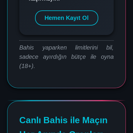
Hemen Kayıt Ol
Bahis yaparken limitlerini bil,
sadece ayırdığın bütçe ile oyna
(18+).
Canlı Bahis ile Maçın