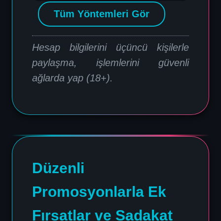
Tüm Yöntemleri Gör
Hesap bilgilerini üçüncü kişilerle
paylaşma, işlemlerini güvenli
ağlarda yap (18+).
Düzenli
Promosyonlarla Ek
Fırsatlar ve Sadakat