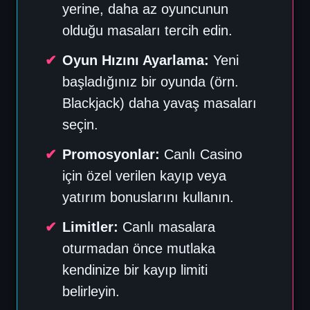
yerine, daha az oyuncunun
olduğu masaları tercih edin.
Oyun Hızını Ayarlama:
Yeni
başladığınız bir oyunda (örn.
Blackjack) daha yavaş masaları
seçin.
Promosyonlar:
Canlı Casino
için özel verilen kayıp veya
yatırım bonuslarını kullanın.
Limitler:
Canlı masalara
oturmadan önce mutlaka
kendinize bir kayıp limiti
belirleyin.