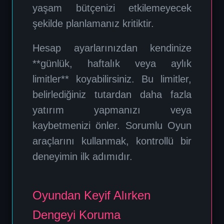
yaşam bütçenizi etkilemeyecek
şekilde planlamanız kritiktir.
Hesap ayarlarınızdan kendinize
**günlük, haftalık veya aylık
limitler** koyabilirsiniz. Bu limitler,
belirlediğiniz tutardan daha fazla
yatırım yapmanızı veya
kaybetmenizi önler. Sorumlu Oyun
araçlarını kullanmak, kontrollü bir
deneyimin ilk adımıdır.
Oyundan Keyif Alırken
Dengeyi Koruma