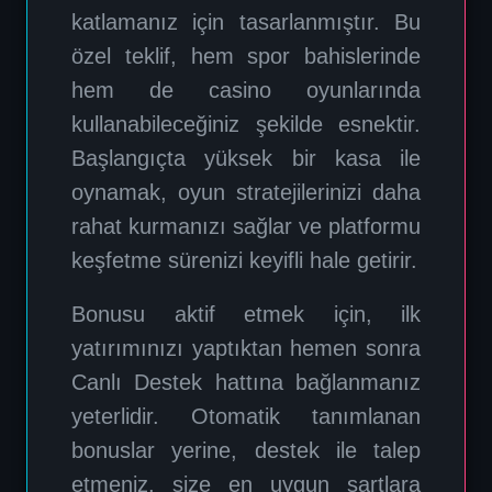
katlamanız için tasarlanmıştır. Bu
özel teklif, hem spor bahislerinde
hem de casino oyunlarında
kullanabileceğiniz şekilde esnektir.
Başlangıçta yüksek bir kasa ile
oynamak, oyun stratejilerinizi daha
rahat kurmanızı sağlar ve platformu
keşfetme sürenizi keyifli hale getirir.
Bonusu aktif etmek için, ilk
yatırımınızı yaptıktan hemen sonra
Canlı Destek hattına bağlanmanız
yeterlidir. Otomatik tanımlanan
bonuslar yerine, destek ile talep
etmeniz, size en uygun şartlara