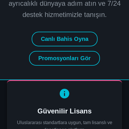
ayrıcalıklı dünyaya adım atın ve 7/24
destek hizmetimizle tanışın.
Canlı Bahis Oyna
Promosyonları Gör
Güvenilir Lisans
Uluslararası standartlara uygun, tam lisanslı ve