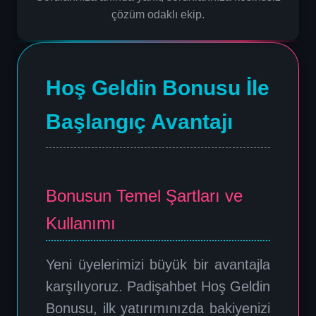
çözüm odaklı ekip.
Hoş Geldin Bonusu İle
Başlangıç Avantajı
Bonusun Temel Şartları ve
Kullanımı
Yeni üyelerimizi büyük bir avantajla
karşılıyoruz. Padişahbet Hoş Geldin
Bonusu, ilk yatırımınızda bakiyenizi