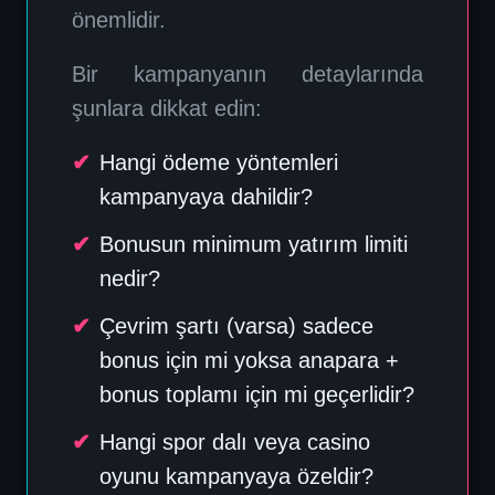
önemlidir.
Bir kampanyanın detaylarında
şunlara dikkat edin:
Hangi ödeme yöntemleri
kampanyaya dahildir?
Bonusun minimum yatırım limiti
nedir?
Çevrim şartı (varsa) sadece
bonus için mi yoksa anapara +
bonus toplamı için mi geçerlidir?
Hangi spor dalı veya casino
oyunu kampanyaya özeldir?