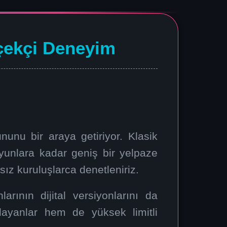
rçekçi Deneyim
nunu bir araya getiriyor. Klasik
oyunlara kadar geniş bir yelpaze
sız kuruluşlarca denetleniriz.
rının dijital versiyonlarını da
layanlar hem de yüksek limitli