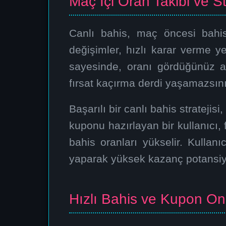
Maç İçi Oran Takibi ve Str
Canlı bahis, maç öncesi bahist
değişimler, hızlı karar verme ye
sayesinde, oranı gördüğünüz an
fırsat kaçırma derdi yaşamazsını
Başarılı bir canlı bahis strateji
kuponu hazırlayan bir kullanıcı, 
bahis oranları yükselir. Kullan
yaparak yüksek kazanç potansiyel
Hızlı Bahis ve Kupon Ona