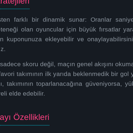
atejileri
en farklı bir dinamik sunar: Oranlar saniyel
teneği olan oyuncular için büyük fırsatlar yarat
 kuponunuza ekleyebilir ve onaylayabilirsin
z.
si, sadece skoru değil, maçın genel akışını oku
favori takımının ilk yarıda beklenmedik bir gol
ıcı, takımının toparlanacağına güveniyorsa, y
i elde edebilir.
yı Özellikleri