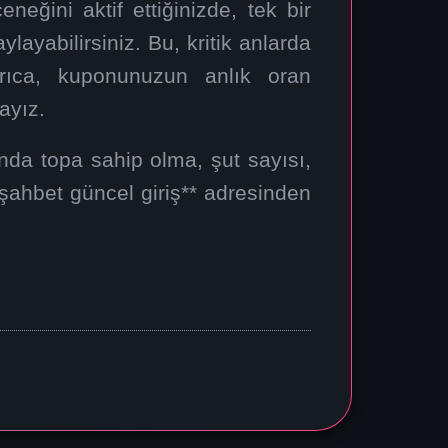
neğini aktif ettiğinizde, tek bir
ayabilirsiniz. Bu, kritik anlarda
Ayrıca, kuponunuzun anlık oran
ayız.
sında topa sahip olma, şut sayısı,
adişahbet güncel giriş** adresinden