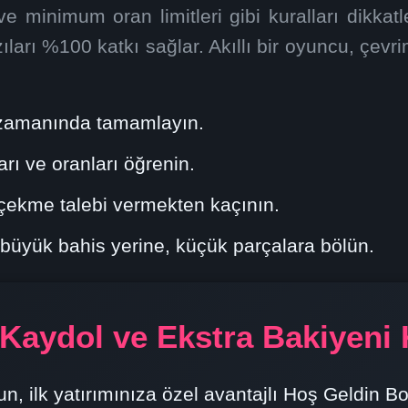
ve minimum oran limitleri gibi kuralları dikka
ları %100 katkı sağlar. Akıllı bir oyuncu, çev
, zamanında tamamlayın.
rı ve oranları öğrenin.
çekme talebi vermekten kaçının.
 büyük bahis yerine, küçük parçalara bölün.
Kaydol ve Ekstra Bakiyeni
n, ilk yatırımınıza özel avantajlı Hoş Geldin Bo