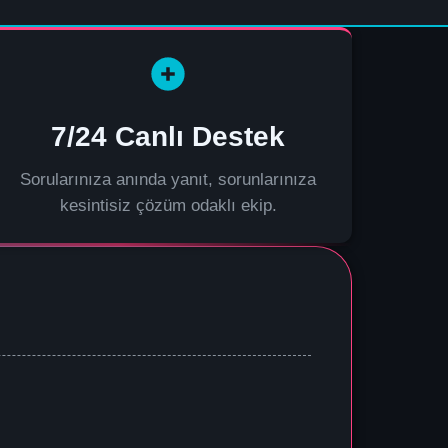
7/24 Canlı Destek
Sorularınıza anında yanıt, sorunlarınıza
kesintisiz çözüm odaklı ekip.