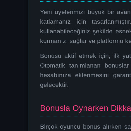
Yeni üyelerimizi büyük bir avan
katlamanız için tasarlanmış
kullanabileceğiniz şekilde esne
kurmanızı sağlar ve platformu keş
Bonusu aktif etmek için, ilk ya
Otomatik tanımlanan bonuslar
hesabınıza eklenmesini garanti
gelecektir.
Bonusla Oynarken Dikka
Birçok oyuncu bonus alırken sa