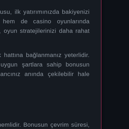
su, ilk yatırımınızda bakiyenizi
de hem de casino oyunlarında
oyun stratejilerinizi daha rahat
 hattına bağlanmanız yeterlidir.
 uygun şartlara sahip bonusun
ancınız anında çekilebilir hale
emlidir. Bonusun çevrim süresi,