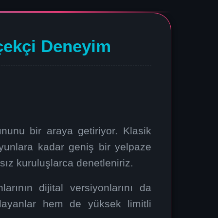
rçekçi Deneyim
nunu bir araya getiriyor. Klasik
oyunlara kadar geniş bir yelpaze
sız kuruluşlarca denetleniriz.
rının dijital versiyonlarını da
layanlar hem de yüksek limitli