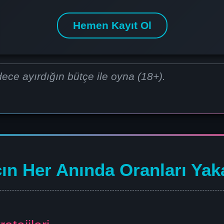
Hemen Kayıt Ol
adece ayırdığın bütçe ile oyna (18+).
çın Her Anında Oranları Yak