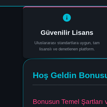
Güvenilir Lisans
Uluslararası standartlara uygun, tam
lisanslı ve denetlenen platform.
Hoş Geldin Bonusu 
Bonusun Temel Şartları 