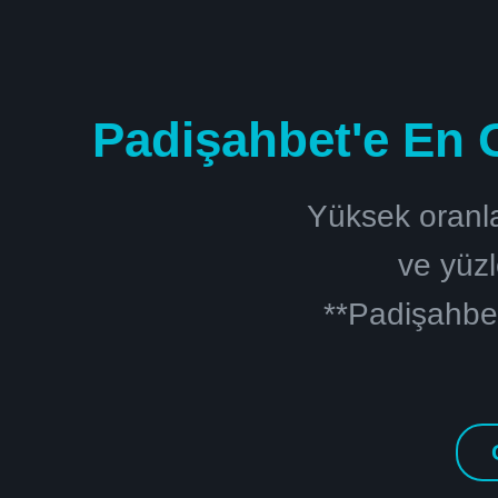
Padişahbet'e En 
Yüksek oranla
ve yüz
**Padişahbet