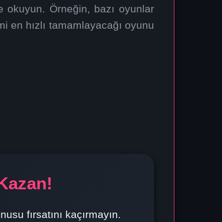
tle okuyun. Örneğin, bazı oyunlar
rimi en hızlı tamamlayacağı oyunu
 Kazan!
nusu fırsatını kaçırmayın.