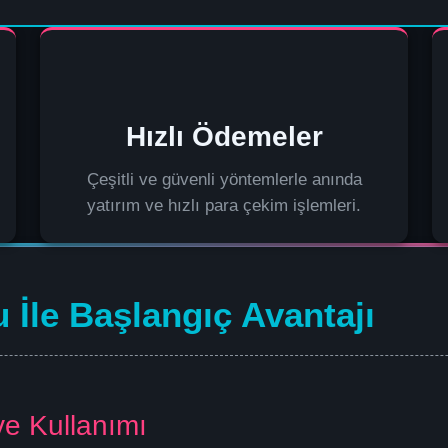
Hızlı Ödemeler
Çeşitli ve güvenli yöntemlerle anında
yatırım ve hızlı para çekim işlemleri.
İle Başlangıç Avantajı
ve Kullanımı