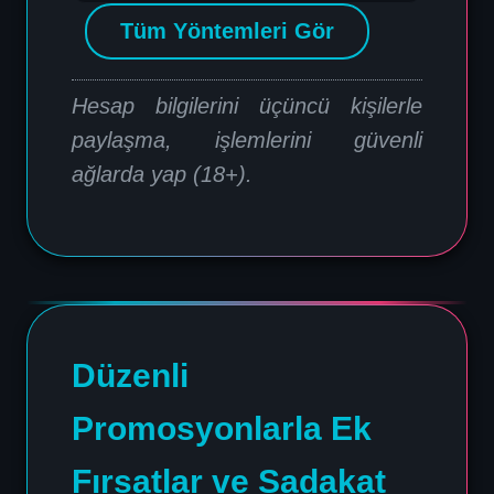
Tüm Yöntemleri Gör
Hesap bilgilerini üçüncü kişilerle
paylaşma, işlemlerini güvenli
ağlarda yap (18+).
Düzenli
Promosyonlarla Ek
Fırsatlar ve Sadakat