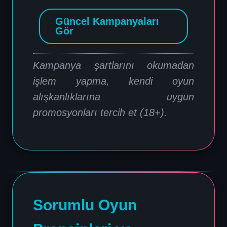
Güncel Kampanyaları
Gör
Kampanya şartlarını okumadan
işlem yapma, kendi oyun
alışkanlıklarına uygun
promosyonları tercih et (18+).
Sorumlu Oyun