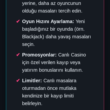
yerine, daha az oyuncunun
olduğu masaları tercih edin.
Oyun Hızını Ayarlama:
Yeni
başladığınız bir oyunda (örn.
Blackjack) daha yavaş masaları
seçin.
Promosyonlar:
Canlı Casino
için özel verilen kayıp veya
yatırım bonuslarını kullanın.
Limitler:
Canlı masalara
oturmadan önce mutlaka
kendinize bir kayıp limiti
belirleyin.