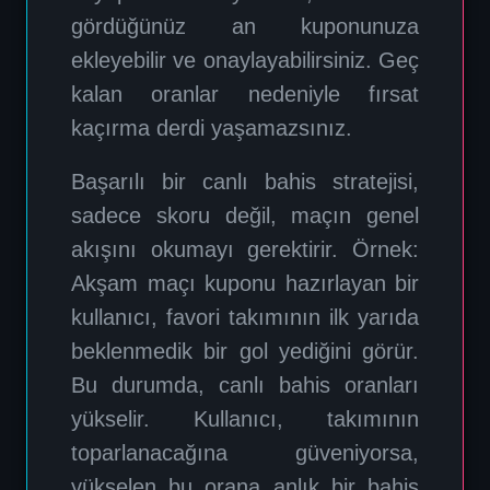
gördüğünüz an kuponunuza
ekleyebilir ve onaylayabilirsiniz. Geç
kalan oranlar nedeniyle fırsat
kaçırma derdi yaşamazsınız.
Başarılı bir canlı bahis stratejisi,
sadece skoru değil, maçın genel
akışını okumayı gerektirir. Örnek:
Akşam maçı kuponu hazırlayan bir
kullanıcı, favori takımının ilk yarıda
beklenmedik bir gol yediğini görür.
Bu durumda, canlı bahis oranları
yükselir. Kullanıcı, takımının
toparlanacağına güveniyorsa,
yükselen bu orana anlık bir bahis