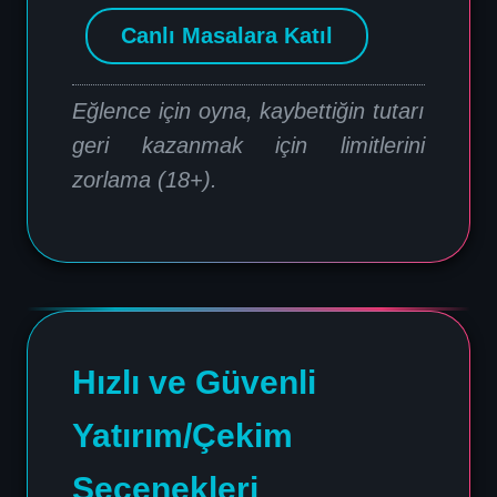
Canlı Masalara Katıl
Eğlence için oyna, kaybettiğin tutarı
geri kazanmak için limitlerini
zorlama (18+).
Hızlı ve Güvenli
Yatırım/Çekim
Seçenekleri