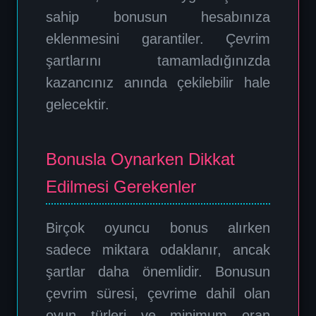
sahip bonusun hesabınıza
eklenmesini garantiler. Çevrim
şartlarını tamamladığınızda
kazancınız anında çekilebilir hale
gelecektir.
Bonusla Oynarken Dikkat
Edilmesi Gerekenler
Birçok oyuncu bonus alırken
sadece miktara odaklanır, ancak
şartlar daha önemlidir. Bonusun
çevrim süresi, çevrime dahil olan
oyun türleri ve minimum oran