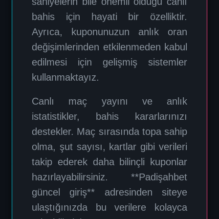
saniyelerin bile önemli olduğu canlı
bahis için hayati bir özelliktir.
Ayrıca, kuponunuzun anlık oran
değişimlerinden etkilenmeden kabul
edilmesi için gelişmiş sistemler
kullanmaktayız.
Canlı maç yayını ve anlık
istatistikler, bahis kararlarınızı
destekler. Maç sırasında topa sahip
olma, şut sayısı, kartlar gibi verileri
takip ederek daha bilinçli kuponlar
hazırlayabilirsiniz. **Padişahbet
güncel giriş** adresinden siteye
ulaştığınızda bu verilere kolayca