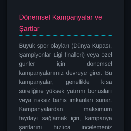
Dönemsel Kampanyalar ve
Şartlar
Büyük spor olayları (Dünya Kupası,
Şampiyonlar Ligi finalleri) veya özel
günler için dönemsel
kampanyalarımız devreye girer. Bu
kampanyalar, genellikle kısa
süreliğine yüksek yatırım bonusları
veya risksiz bahis imkanları sunar.
Kampanyalardan maksimum
faydayı sağlamak için, kampanya
şartlarını hızlıca incelemeniz