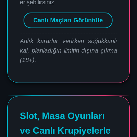
erişebilirsiniz.
Canlı Maçları Görüntüle
Anlık kararlar verirken soğukkanlı
kal, planladığın limitin dışına çıkma
(18+).
Slot, Masa Oyunları
ve Canlı Krupiyelerle