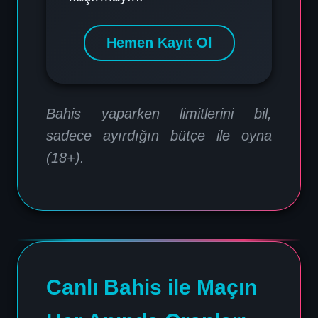
Hemen Kayıt Ol
Bahis yaparken limitlerini bil,
sadece ayırdığın bütçe ile oyna
(18+).
Canlı Bahis ile Maçın