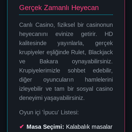
Gerçek Zamanlı Heyecan
Canlı Casino, fiziksel bir casinonun
heyecanını evinize getirir. HD
kalitesinde yayınlarla, gerçek
krupiyeler eşliğinde Rulet, Blackjack
ve Bakara oynayabilirsiniz.
Krupiyelerimizle sohbet edebilir,
diğer oyuncuların hamlelerini
izleyebilir ve tam bir sosyal casino
deneyimi yaşayabilirsiniz.
Oyun içi 'İpucu' Listesi:
Masa Seçimi:
Kalabalık masalar