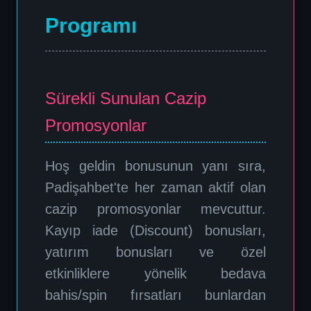
Programı
Sürekli Sunulan Cazip
Promosyonlar
Hoş geldin bonusunun yanı sıra,
Padişahbet'te her zaman aktif olan
cazip promosyonlar mevcuttur.
Kayıp iade (Discount) bonusları,
yatırım bonusları ve özel
etkinliklere yönelik bedava
bahis/spin fırsatları bunlardan