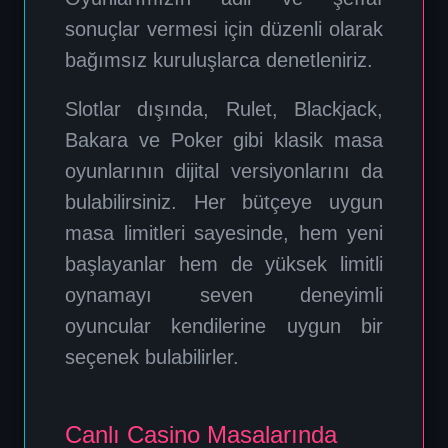
sonuçlar vermesi için düzenli olarak
bağımsız kuruluşlarca denetleniriz.
Slotlar dışında, Rulet, Blackjack,
Bakara ve Poker gibi klasik masa
oyunlarının dijital versiyonlarını da
bulabilirsiniz. Her bütçeye uygun
masa limitleri sayesinde, hem yeni
başlayanlar hem de yüksek limitli
oynamayı seven deneyimli
oyuncular kendilerine uygun bir
seçenek bulabilirler.
Canlı Casino Masalarında