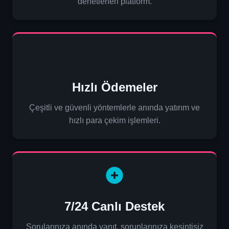
denetlenen platform.
Hızlı Ödemeler
Çeşitli ve güvenli yöntemlerle anında yatırım ve
hızlı para çekim işlemleri.
7/24 Canlı Destek
Sorularınıza anında yanıt, sorunlarınıza kesintisiz