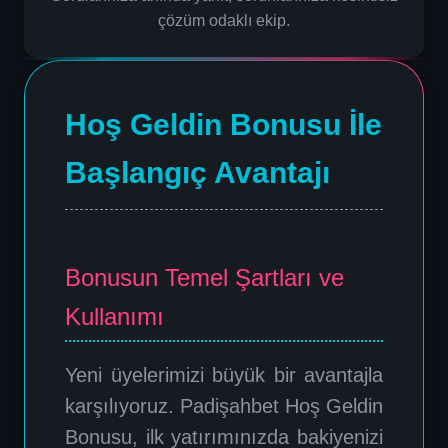
çözüm odaklı ekip.
Hoş Geldin Bonusu İle
Başlangıç Avantajı
Bonusun Temel Şartları ve
Kullanımı
Yeni üyelerimizi büyük bir avantajla
karşılıyoruz. Padişahbet Hoş Geldin
Bonusu, ilk yatırımınızda bakiyenizi