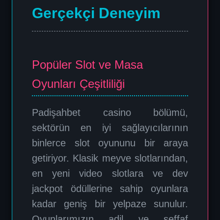
Gerçekçi Deneyim
Popüler Slot ve Masa
Oyunları Çeşitliliği
Padişahbet casino bölümü,
sektörün en iyi sağlayıcılarının
binlerce slot oyununu bir araya
getiriyor. Klasik meyve slotlarından,
en yeni video slotlara ve dev
jackpot ödüllerine sahip oyunlara
kadar geniş bir yelpaze sunulur.
Oyunlarımızın adil ve şeffaf