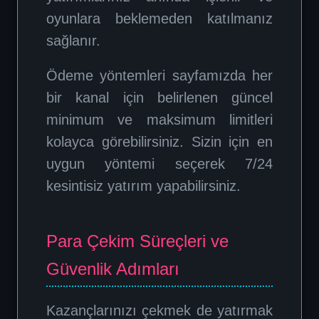
oyunlara beklemeden katılmanız
sağlanır.
Ödeme yöntemleri sayfamızda her
bir kanal için belirlenen güncel
minimum ve maksimum limitleri
kolayca görebilirsiniz. Sizin için en
uygun yöntemi seçerek 7/24
kesintisiz yatırım yapabilirsiniz.
Para Çekim Süreçleri ve
Güvenlik Adımları
Kazançlarınızı çekmek de yatırmak