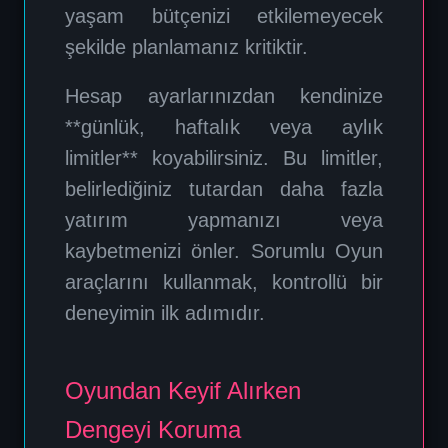
yaşam bütçenizi etkilemeyecek
şekilde planlamanız kritiktir.
Hesap ayarlarınızdan kendinize
**günlük, haftalık veya aylık
limitler** koyabilirsiniz. Bu limitler,
belirlediğiniz tutardan daha fazla
yatırım yapmanızı veya
kaybetmenizi önler. Sorumlu Oyun
araçlarını kullanmak, kontrollü bir
deneyimin ilk adımıdır.
Oyundan Keyif Alırken
Dengeyi Koruma