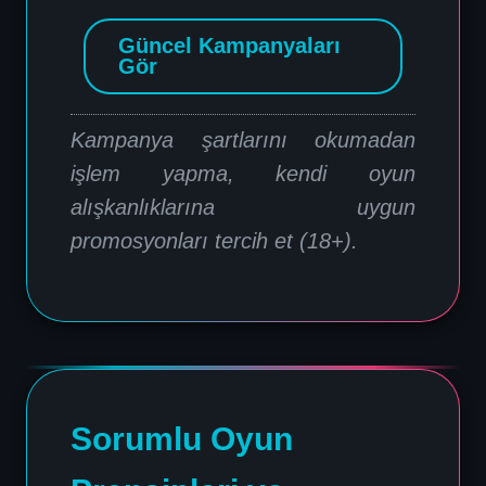
Güncel Kampanyaları
Gör
Kampanya şartlarını okumadan
işlem yapma, kendi oyun
alışkanlıklarına uygun
promosyonları tercih et (18+).
Sorumlu Oyun