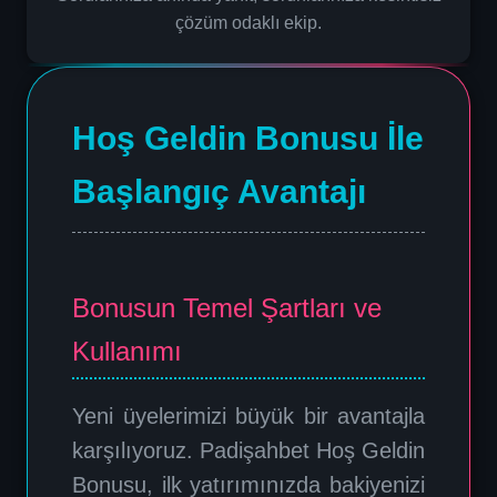
çözüm odaklı ekip.
Hoş Geldin Bonusu İle
Başlangıç Avantajı
Bonusun Temel Şartları ve
Kullanımı
Yeni üyelerimizi büyük bir avantajla
karşılıyoruz. Padişahbet Hoş Geldin
Bonusu, ilk yatırımınızda bakiyenizi