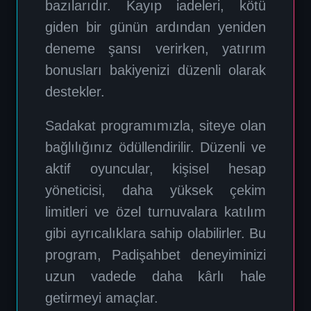
bazılarıdır. Kayıp iadeleri, kötü
giden bir günün ardından yeniden
deneme şansı verirken, yatırım
bonusları bakiyenizi düzenli olarak
destekler.
Sadakat programımızla, siteye olan
bağlılığınız ödüllendirilir. Düzenli ve
aktif oyuncular, kişisel hesap
yöneticisi, daha yüksek çekim
limitleri ve özel turnuvalara katılım
gibi ayrıcalıklara sahip olabilirler. Bu
program, Padişahbet deneyiminizi
uzun vadede daha kârlı hale
getirmeyi amaçlar.