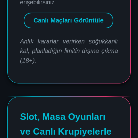
erişebilirsiniz.
Canlı Maçları Görüntüle
Anlık kararlar verirken soğukkanlı
kal, planladığın limitin dışına çıkma
(18+).
Slot, Masa Oyunları
ve Canlı Krupiyelerle