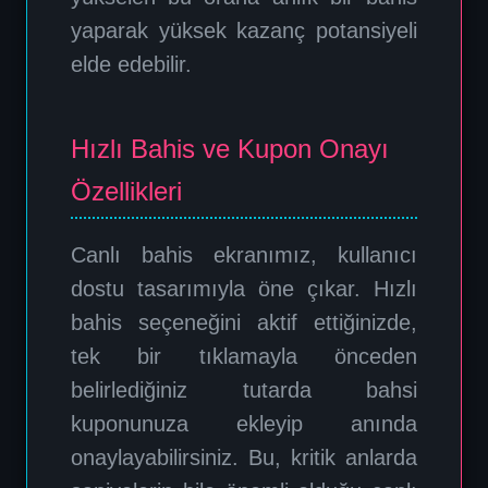
yaparak yüksek kazanç potansiyeli
elde edebilir.
Hızlı Bahis ve Kupon Onayı
Özellikleri
Canlı bahis ekranımız, kullanıcı
dostu tasarımıyla öne çıkar. Hızlı
bahis seçeneğini aktif ettiğinizde,
tek bir tıklamayla önceden
belirlediğiniz tutarda bahsi
kuponunuza ekleyip anında
onaylayabilirsiniz. Bu, kritik anlarda