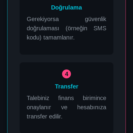
Doğrulama
Gerekiyorsa güvenlik
doğrulaması (örneğin SMS
kodu) tamamlanır.
4
Transfer
Talebiniz finans birimince
onaylanır ve hesabınıza
transfer edilir.