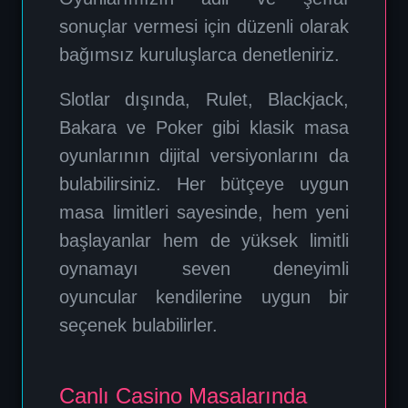
sonuçlar vermesi için düzenli olarak
bağımsız kuruluşlarca denetleniriz.
Slotlar dışında, Rulet, Blackjack,
Bakara ve Poker gibi klasik masa
oyunlarının dijital versiyonlarını da
bulabilirsiniz. Her bütçeye uygun
masa limitleri sayesinde, hem yeni
başlayanlar hem de yüksek limitli
oynamayı seven deneyimli
oyuncular kendilerine uygun bir
seçenek bulabilirler.
Canlı Casino Masalarında