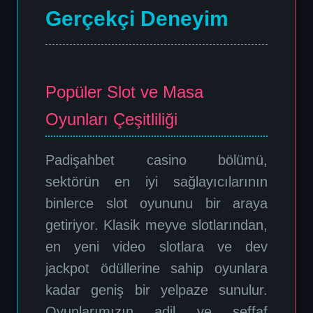
Gerçekçi Deneyim
Popüler Slot ve Masa
Oyunları Çeşitliliği
Padişahbet casino bölümü,
sektörün en iyi sağlayıcılarının
binlerce slot oyununu bir araya
getiriyor. Klasik meyve slotlarından,
en yeni video slotlara ve dev
jackpot ödüllerine sahip oyunlara
kadar geniş bir yelpaze sunulur.
Oyunlarımızın adil ve şeffaf