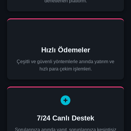
denetlenen platform.
Hızlı Ödemeler
Çeşitli ve güvenli yöntemlerle anında yatırım ve
hızlı para çekim işlemleri.
7/24 Canlı Destek
Sorularınıza anında yanıt, sorunlarınıza kesintisiz