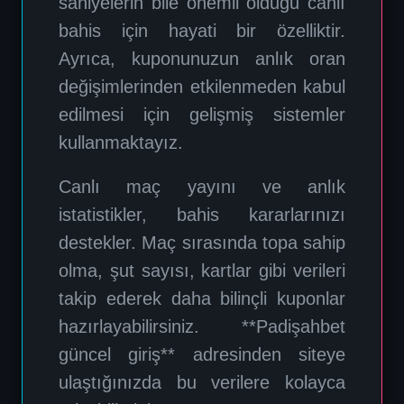
saniyelerin bile önemli olduğu canlı
bahis için hayati bir özelliktir.
Ayrıca, kuponunuzun anlık oran
değişimlerinden etkilenmeden kabul
edilmesi için gelişmiş sistemler
kullanmaktayız.
Canlı maç yayını ve anlık
istatistikler, bahis kararlarınızı
destekler. Maç sırasında topa sahip
olma, şut sayısı, kartlar gibi verileri
takip ederek daha bilinçli kuponlar
hazırlayabilirsiniz. **Padişahbet
güncel giriş** adresinden siteye
ulaştığınızda bu verilere kolayca