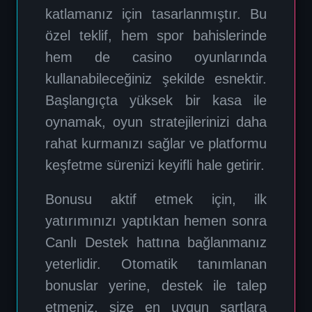
katlamanız için tasarlanmıştır. Bu
özel teklif, hem spor bahislerinde
hem de casino oyunlarında
kullanabileceğiniz şekilde esnektir.
Başlangıçta yüksek bir kasa ile
oynamak, oyun stratejilerinizi daha
rahat kurmanızı sağlar ve platformu
keşfetme sürenizi keyifli hale getirir.
Bonusu aktif etmek için, ilk
yatırımınızı yaptıktan hemen sonra
Canlı Destek hattına bağlanmanız
yeterlidir. Otomatik tanımlanan
bonuslar yerine, destek ile talep
etmeniz, size en uygun şartlara