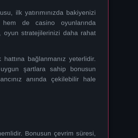
su, ilk yatırımınızda bakiyenizi
de hem de casino oyunlarında
oyun stratejilerinizi daha rahat
 hattına bağlanmanız yeterlidir.
 uygun şartlara sahip bonusun
ancınız anında çekilebilir hale
emlidir. Bonusun çevrim süresi,