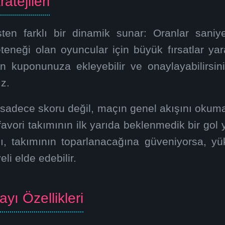
atejileri
en farklı bir dinamik sunar: Oranlar saniyel
teneği olan oyuncular için büyük fırsatlar yarat
 kuponunuza ekleyebilir ve onaylayabilirsin
z.
si, sadece skoru değil, maçın genel akışını oku
favori takımının ilk yarıda beklenmedik bir gol
ıcı, takımının toparlanacağına güveniyorsa, y
i elde edebilir.
yı Özellikleri