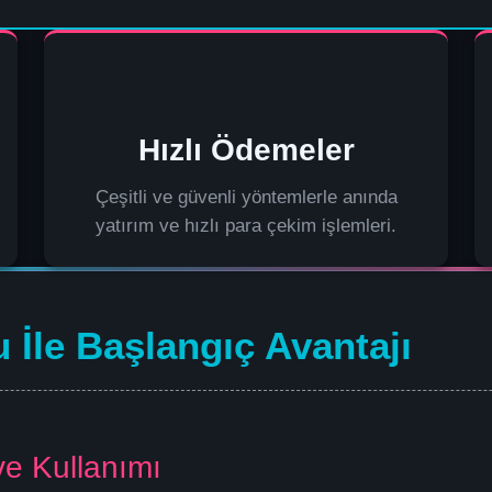
Hızlı Ödemeler
Çeşitli ve güvenli yöntemlerle anında
yatırım ve hızlı para çekim işlemleri.
İle Başlangıç Avantajı
ve Kullanımı