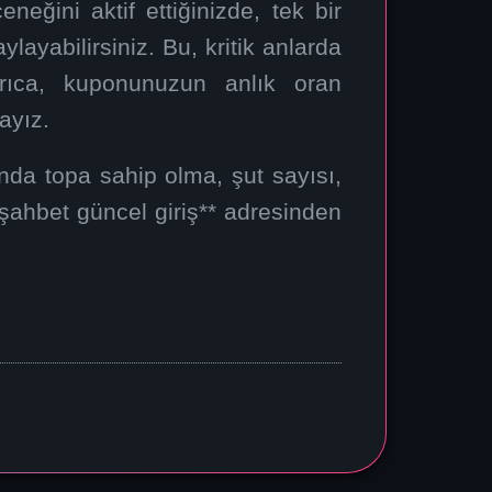
neğini aktif ettiğinizde, tek bir
ayabilirsiniz. Bu, kritik anlarda
Ayrıca, kuponunuzun anlık oran
ayız.
sında topa sahip olma, şut sayısı,
adişahbet güncel giriş** adresinden