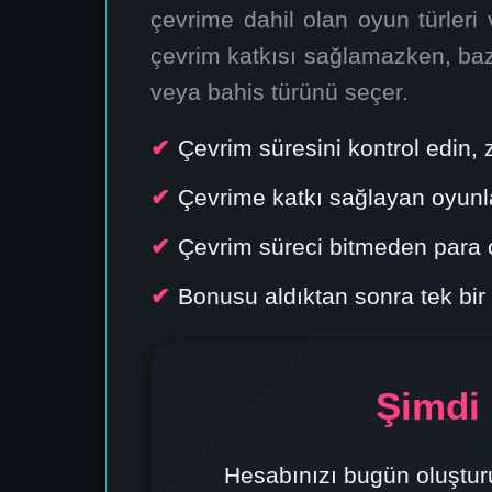
çevrime dahil olan oyun türleri 
çevrim katkısı sağlamazken, bazı
veya bahis türünü seçer.
Çevrim süresini kontrol edin
Çevrime katkı sağlayan oyunla
Çevrim süreci bitmeden para 
Bonusu aldıktan sonra tek bir
Şimdi 
Hesabınızı bugün oluşturu