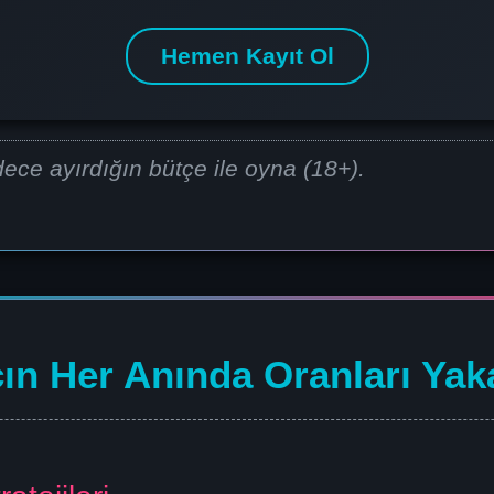
Hemen Kayıt Ol
adece ayırdığın bütçe ile oyna (18+).
çın Her Anında Oranları Yak