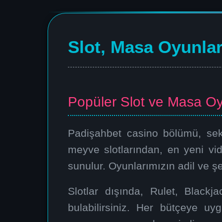
Slot, Masa Oyunlar
Popüler Slot ve Masa Oyun
Padişahbet casino bölümü, sektö
meyve slotlarından, en yeni vid
sunulur. Oyunlarımızın adil ve şe
Slotlar dışında, Rulet, Blackj
bulabilirsiniz. Her bütçeye u