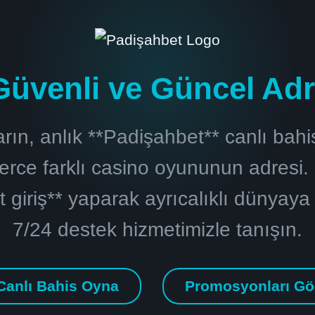
Güvenli ve Güncel Adr
rın, anlık **Padişahbet** canlı bah
lerce farklı casino oyununun adresi
 giriş** yaparak ayrıcalıklı dünyaya
7/24 destek hizmetimizle tanışın.
Canlı Bahis Oyna
Promosyonları Gö