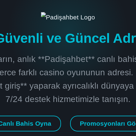
Güvenli ve Güncel Adr
rın, anlık **Padişahbet** canlı bah
lerce farklı casino oyununun adresi
 giriş** yaparak ayrıcalıklı dünyaya
7/24 destek hizmetimizle tanışın.
Canlı Bahis Oyna
Promosyonları Gö