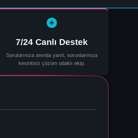
7/24 Canlı Destek
Sorularınıza anında yanıt, sorunlarınıza
kesintisiz çözüm odaklı ekip.