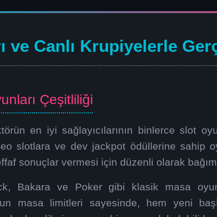
ı ve Canlı Krupiyelerle Ge
ları Çeşitliliği
rün en iyi sağlayıcılarının binlerce slot oyu
eo slotlara ve dev jackpot ödüllerine sahip 
ffaf sonuçlar vermesi için düzenli olarak bağım
ack, Bakara ve Poker gibi klasik masa oyunla
ygun masa limitleri sayesinde, hem yeni baş