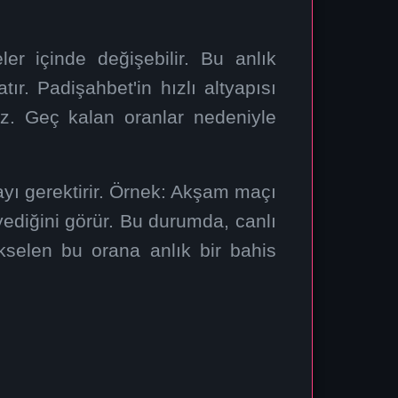
er içinde değişebilir. Bu anlık
ır. Padişahbet'in hızlı altyapısı
iz. Geç kalan oranlar nedeniyle
mayı gerektirir. Örnek: Akşam maçı
 yediğini görür. Bu durumda, canlı
ükselen bu orana anlık bir bahis