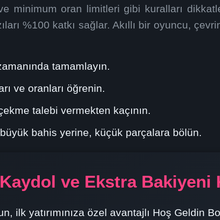
ve minimum oran limitleri gibi kuralları dikka
ları %100 katkı sağlar. Akıllı bir oyuncu, çev
, zamanında tamamlayın.
rı ve oranları öğrenin.
çekme talebi vermekten kaçının.
 büyük bahis yerine, küçük parçalara bölün.
Kaydol ve Ekstra Bakiyeni
n, ilk yatırımınıza özel avantajlı Hoş Geldin Bo