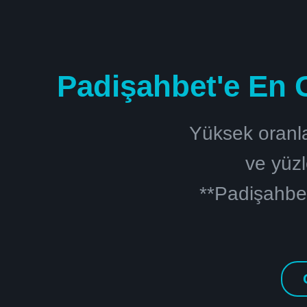
Padişahbet'e En 
Yüksek oranla
ve yüz
**Padişahbet