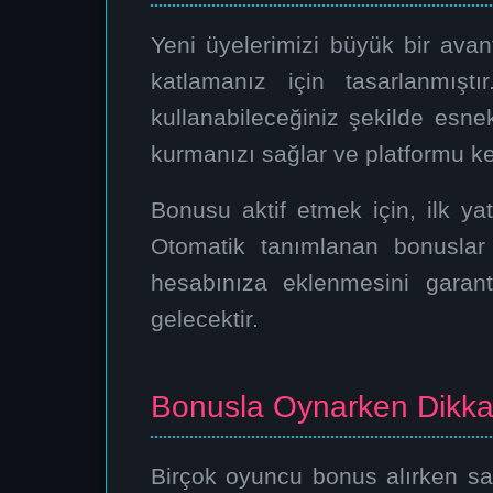
Yeni üyelerimizi büyük bir avan
katlamanız için tasarlanmış
kullanabileceğiniz şekilde esne
kurmanızı sağlar ve platformu keş
Bonusu aktif etmek için, ilk ya
Otomatik tanımlanan bonuslar
hesabınıza eklenmesini garanti
gelecektir.
Bonusla Oynarken Dikka
Birçok oyuncu bonus alırken sa