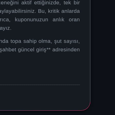
neğini aktif ettiğinizde, tek bir
ayabilirsiniz. Bu, kritik anlarda
Ayrıca, kuponunuzun anlık oran
ayız.
sında topa sahip olma, şut sayısı,
adişahbet güncel giriş** adresinden