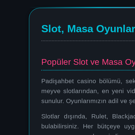
Slot, Masa Oyunlar
Popüler Slot ve Masa Oyun
Padişahbet casino bölümü, sektö
meyve slotlarından, en yeni vid
sunulur. Oyunlarımızın adil ve şe
Slotlar dışında, Rulet, Blackj
bulabilirsiniz. Her bütçeye u