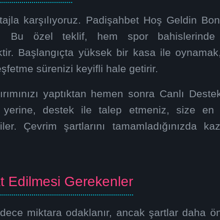
tajla karşılıyoruz. Padişahbet Hoş Geldin Bonu
tır. Bu özel teklif, hem spor bahislerin
ktir. Başlangıçta yüksek bir kasa ile oynamak, 
fetme sürenizi keyifli hale getirir.
tırımınızı yaptıktan hemen sonra Canlı Destek
 yerine, destek ile talep etmeniz, size en
ler. Çevrim şartlarını tamamladığınızda kaz
t Edilmesi Gerekenler
dece miktara odaklanır, ancak şartlar daha ön