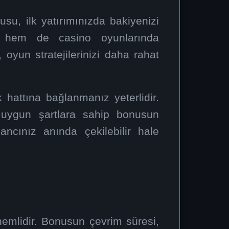
su, ilk yatırımınızda bakiyenizi
de hem de casino oyunlarında
oyun stratejilerinizi daha rahat
 hattına bağlanmanız yeterlidir.
 uygun şartlara sahip bonusun
ancınız anında çekilebilir hale
emlidir. Bonusun çevrim süresi,