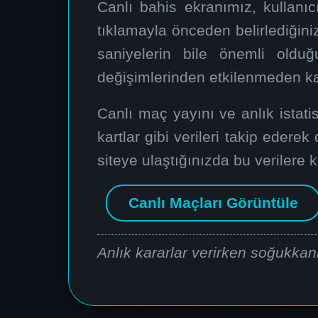
Canlı bahis ekranımız, kullanıcı
tıklamayla önceden belirlediğini
saniyelerin bile önemli olduğ
değişimlerinden etkilenmeden kab
Canlı maç yayını ve anlık istatis
kartlar gibi verileri takip ederek
siteye ulaştığınızda bu verilere k
Canlı Maçları Görüntüle
Anlık kararlar verirken soğukkanl