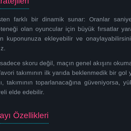
atejileri
en farklı bir dinamik sunar: Oranlar saniyel
teneği olan oyuncular için büyük fırsatlar yarat
 kuponunuza ekleyebilir ve onaylayabilirsin
z.
si, sadece skoru değil, maçın genel akışını oku
favori takımının ilk yarıda beklenmedik bir gol
ıcı, takımının toparlanacağına güveniyorsa, y
i elde edebilir.
yı Özellikleri