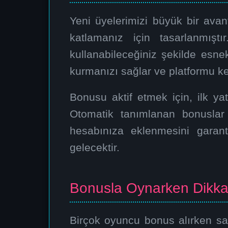
Yeni üyelerimizi büyük bir avan
katlamanız için tasarlanmış
kullanabileceğiniz şekilde esne
kurmanızı sağlar ve platformu keş
Bonusu aktif etmek için, ilk ya
Otomatik tanımlanan bonuslar
hesabınıza eklenmesini garanti
gelecektir.
Bonusla Oynarken Dikka
Birçok oyuncu bonus alırken sa