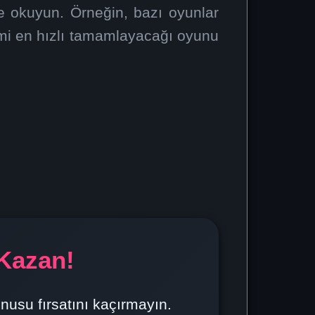
tle okuyun. Örneğin, bazı oyunlar
rimi en hızlı tamamlayacağı oyunu
 Kazan!
nusu fırsatını kaçırmayın.