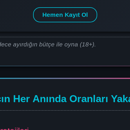
Hemen Kayıt Ol
adece ayırdığın bütçe ile oyna (18+).
çın Her Anında Oranları Yak