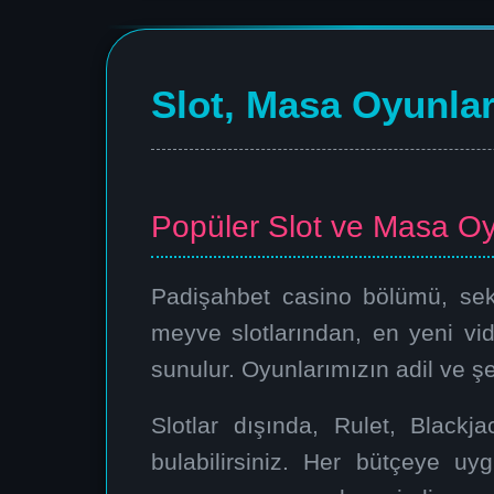
Slot, Masa Oyunlar
Popüler Slot ve Masa Oyun
Padişahbet casino bölümü, sektö
meyve slotlarından, en yeni vid
sunulur. Oyunlarımızın adil ve şe
Slotlar dışında, Rulet, Blackj
bulabilirsiniz. Her bütçeye u