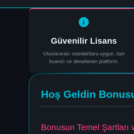
Güvenilir Lisans
Uluslararası standartlara uygun, tam
lisanslı ve denetlenen platform.
Hoş Geldin Bonusu 
Bonusun Temel Şartları 