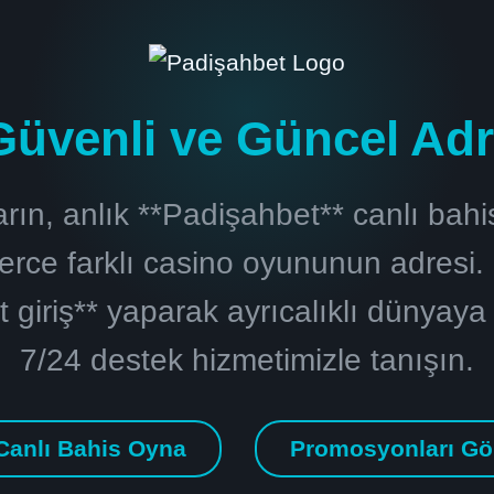
Güvenli ve Güncel Adr
rın, anlık **Padişahbet** canlı bah
lerce farklı casino oyununun adresi
 giriş** yaparak ayrıcalıklı dünyaya
7/24 destek hizmetimizle tanışın.
Canlı Bahis Oyna
Promosyonları Gö