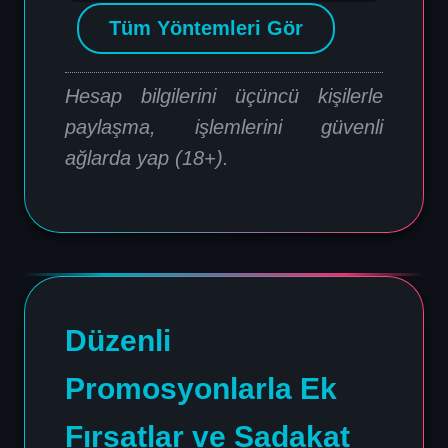
Tüm Yöntemleri Gör
Hesap bilgilerini üçüncü kişilerle
paylaşma, işlemlerini güvenli
ağlarda yap (18+).
Düzenli
Promosyonlarla Ek
Fırsatlar ve Sadakat