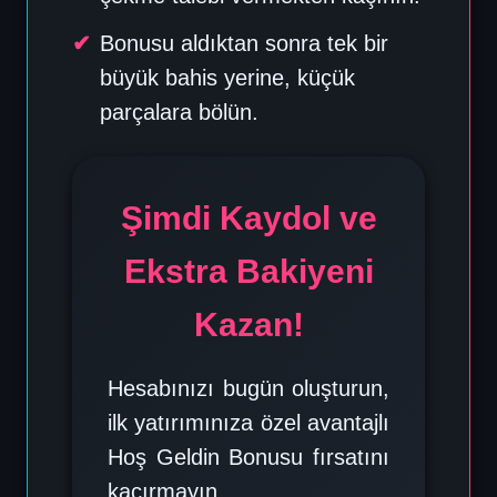
Bonusu aldıktan sonra tek bir
büyük bahis yerine, küçük
parçalara bölün.
Şimdi Kaydol ve
Ekstra Bakiyeni
Kazan!
Hesabınızı bugün oluşturun,
ilk yatırımınıza özel avantajlı
Hoş Geldin Bonusu fırsatını
kaçırmayın.