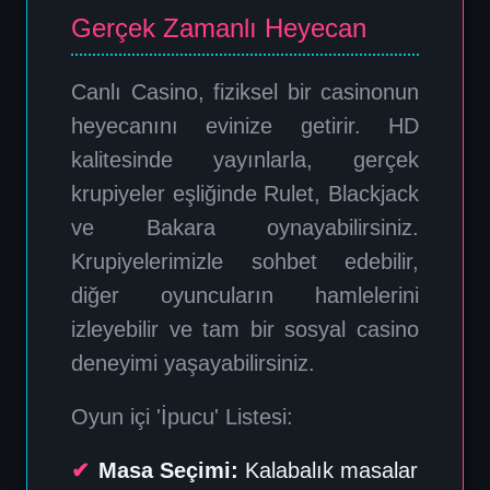
Gerçek Zamanlı Heyecan
Canlı Casino, fiziksel bir casinonun
heyecanını evinize getirir. HD
kalitesinde yayınlarla, gerçek
krupiyeler eşliğinde Rulet, Blackjack
ve Bakara oynayabilirsiniz.
Krupiyelerimizle sohbet edebilir,
diğer oyuncuların hamlelerini
izleyebilir ve tam bir sosyal casino
deneyimi yaşayabilirsiniz.
Oyun içi 'İpucu' Listesi:
Masa Seçimi:
Kalabalık masalar