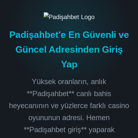
Padişahbet'e En Güvenli ve
Güncel Adresinden Giriş
Yap
Yüksek oranların, anlık
**Padişahbet** canlı bahis
heyecanının ve yüzlerce farklı casino
oyununun adresi. Hemen
**Padişahbet giriş** yaparak