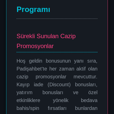
Programı
Sürekli Sunulan Cazip
Promosyonlar
Hoş geldin bonusunun yanı sıra,
Padişahbet'te her zaman aktif olan
cazip promosyonlar mevcuttur.
Kayıp iade (Discount) bonusları,
yatırım bonusları ve özel
etkinliklere yönelik bedava
bahis/spin fırsatları bunlardan