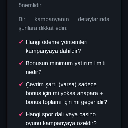
önemlidir.
Bir kampanyanın detaylarında
şunlara dikkat edin:
Hangi ödeme yöntemleri
kampanyaya dahildir?
Bonusun minimum yatırım limiti
nedir?
Çevrim şartı (varsa) sadece
bonus için mi yoksa anapara +
bonus toplamı için mi geçerlidir?
Hangi spor dalı veya casino
oyunu kampanyaya özeldir?