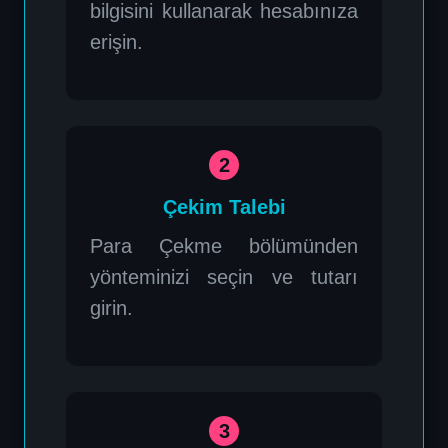
bilgisini kullanarak hesabınıza
erişin.
2
Çekim Talebi
Para Çekme bölümünden
yönteminizi seçin ve tutarı
girin.
3