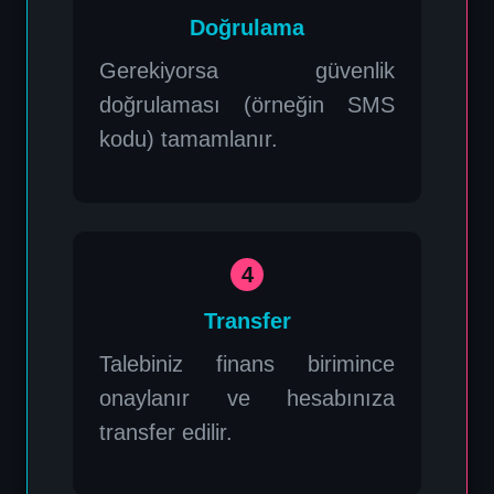
Doğrulama
Gerekiyorsa güvenlik
doğrulaması (örneğin SMS
kodu) tamamlanır.
4
Transfer
Talebiniz finans birimince
onaylanır ve hesabınıza
transfer edilir.