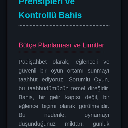
Prensipleri ve
Kontrollü Bahis
Bütçe Planlaması ve Limitler
Padişahbet olarak, eğlenceli ve
güvenli bir oyun ortamı sunmayı
taahhüt ediyoruz. Sorumlu Oyun,
bu taahhüdümüzün temel direğidir.
Bahis, bir gelir kapısı değil, bir
eğlence biçimi olarak görülmelidir.
Bu nedenle, oynamayı
düşündüğünüz miktarı, günlük