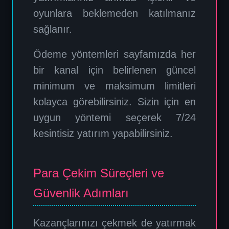
oyunlara beklemeden katılmanız
sağlanır.
Ödeme yöntemleri sayfamızda her
bir kanal için belirlenen güncel
minimum ve maksimum limitleri
kolayca görebilirsiniz. Sizin için en
uygun yöntemi seçerek 7/24
kesintisiz yatırım yapabilirsiniz.
Para Çekim Süreçleri ve
Güvenlik Adımları
Kazançlarınızı çekmek de yatırmak