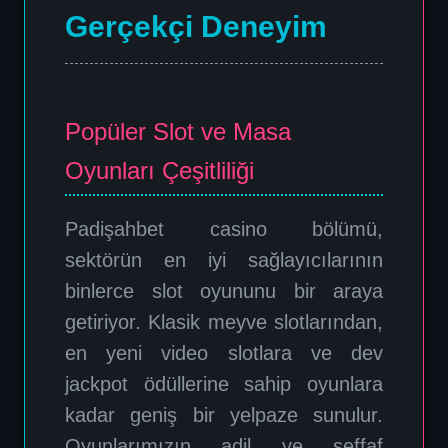
Gerçekçi Deneyim
Popüler Slot ve Masa
Oyunları Çeşitliliği
Padişahbet casino bölümü,
sektörün en iyi sağlayıcılarının
binlerce slot oyununu bir araya
getiriyor. Klasik meyve slotlarından,
en yeni video slotlara ve dev
jackpot ödüllerine sahip oyunlara
kadar geniş bir yelpaze sunulur.
Oyunlarımızın adil ve şeffaf