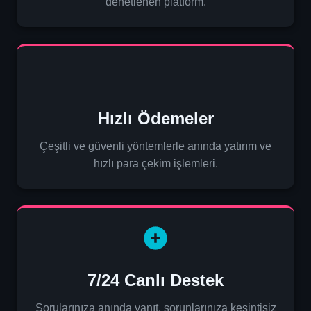
denetlenen platform.
Hızlı Ödemeler
Çeşitli ve güvenli yöntemlerle anında yatırım ve
hızlı para çekim işlemleri.
7/24 Canlı Destek
Sorularınıza anında yanıt, sorunlarınıza kesintisiz