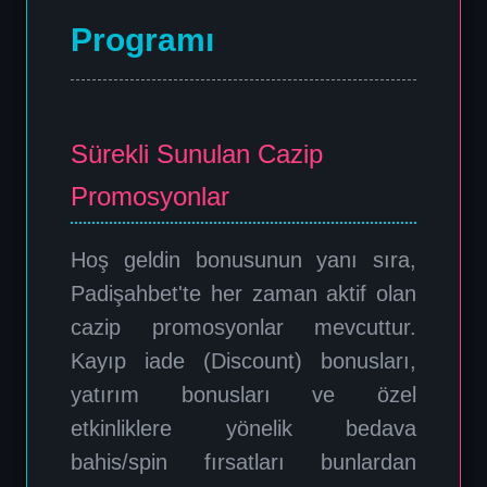
Programı
Sürekli Sunulan Cazip
Promosyonlar
Hoş geldin bonusunun yanı sıra,
Padişahbet'te her zaman aktif olan
cazip promosyonlar mevcuttur.
Kayıp iade (Discount) bonusları,
yatırım bonusları ve özel
etkinliklere yönelik bedava
bahis/spin fırsatları bunlardan