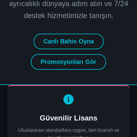
ayrıcalıklı dünyaya adım atın ve 7/24
destek hizmetimizle tanışın.
Canlı Bahis Oyna
Promosyonları Gör
Güvenilir Lisans
Uluslararası standartlara uygun, tam lisanslı ve