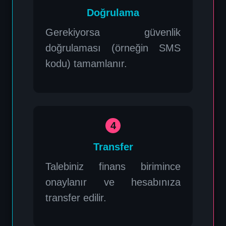
Doğrulama
Gerekiyorsa güvenlik
doğrulaması (örneğin SMS
kodu) tamamlanır.
4
Transfer
Talebiniz finans birimince
onaylanır ve hesabınıza
transfer edilir.