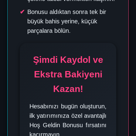
Bonusu aldıktan sonra tek bir
büyük bahis yerine, küçük
parçalara bölün.
Şimdi Kaydol ve
Ekstra Bakiyeni
Kazan!
Hesabınızı bugün oluşturun,
ilk yatırımınıza özel avantajlı
Hoş Geldin Bonusu fırsatını
kaçırmayın.