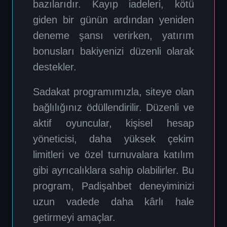
bazılarıdır. Kayıp iadeleri, kötü
giden bir günün ardından yeniden
deneme şansı verirken, yatırım
bonusları bakiyenizi düzenli olarak
destekler.
Sadakat programımızla, siteye olan
bağlılığınız ödüllendirilir. Düzenli ve
aktif oyuncular, kişisel hesap
yöneticisi, daha yüksek çekim
limitleri ve özel turnuvalara katılım
gibi ayrıcalıklara sahip olabilirler. Bu
program, Padişahbet deneyiminizi
uzun vadede daha kârlı hale
getirmeyi amaçlar.