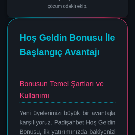
çözüm odaklı ekip.
Hoş Geldin Bonusu İle
Başlangıç Avantajı
Bonusun Temel Şartları ve
Kullanımı
Yeni üyelerimizi büyük bir avantajla
karşılıyoruz. Padişahbet Hoş Geldin
Bonusu, ilk yatırımınızda bakiyenizi