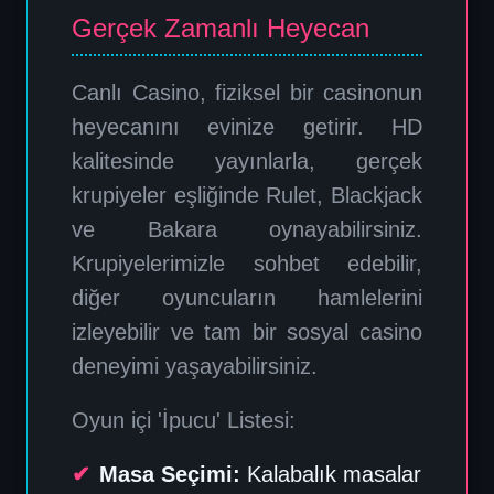
Gerçek Zamanlı Heyecan
Canlı Casino, fiziksel bir casinonun
heyecanını evinize getirir. HD
kalitesinde yayınlarla, gerçek
krupiyeler eşliğinde Rulet, Blackjack
ve Bakara oynayabilirsiniz.
Krupiyelerimizle sohbet edebilir,
diğer oyuncuların hamlelerini
izleyebilir ve tam bir sosyal casino
deneyimi yaşayabilirsiniz.
Oyun içi 'İpucu' Listesi:
Masa Seçimi:
Kalabalık masalar