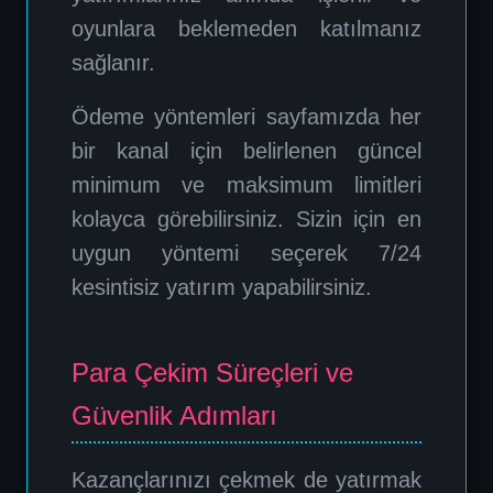
oyunlara beklemeden katılmanız
sağlanır.
Ödeme yöntemleri sayfamızda her
bir kanal için belirlenen güncel
minimum ve maksimum limitleri
kolayca görebilirsiniz. Sizin için en
uygun yöntemi seçerek 7/24
kesintisiz yatırım yapabilirsiniz.
Para Çekim Süreçleri ve
Güvenlik Adımları
Kazançlarınızı çekmek de yatırmak