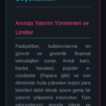
Anında Yatırım Yöntemleri ve
Limitler
Padişahbet, kullanıcılarına en
güncel ve güvenilir finansal
teknolojileri sunar. Kredi kartı,
banka havalesi, popüler e-
cüzdanlar (Papara gibi) ve son
dönemde hızla yükselen kripto para
birimleri dahil olmak üzere geniş bir
yatırım yelpazesi mevcuttur. Tüm
yatırımlarınız anında işlenir ve