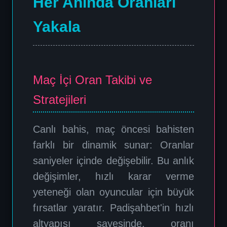
Her Anında Oranları
Yakala
Maç İçi Oran Takibi ve
Stratejileri
Canlı bahis, maç öncesi bahisten
farklı bir dinamik sunar: Oranlar
saniyeler içinde değişebilir. Bu anlık
değişimler, hızlı karar verme
yeteneği olan oyuncular için büyük
fırsatlar yaratır. Padişahbet'in hızlı
altyapısı sayesinde, oranı