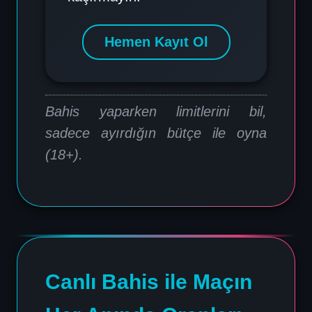
Hemen Kayıt Ol
Bahis yaparken limitlerini bil,
sadece ayırdığın bütçe ile oyna
(18+).
Canlı Bahis ile Maçın