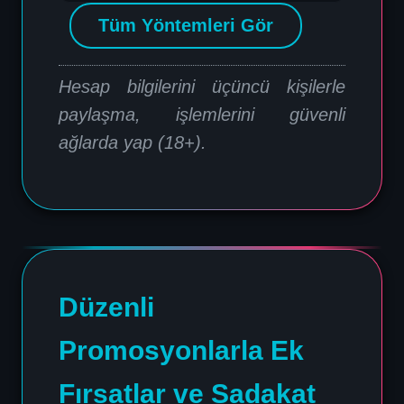
Tüm Yöntemleri Gör
Hesap bilgilerini üçüncü kişilerle
paylaşma, işlemlerini güvenli
ağlarda yap (18+).
Düzenli
Promosyonlarla Ek
Fırsatlar ve Sadakat