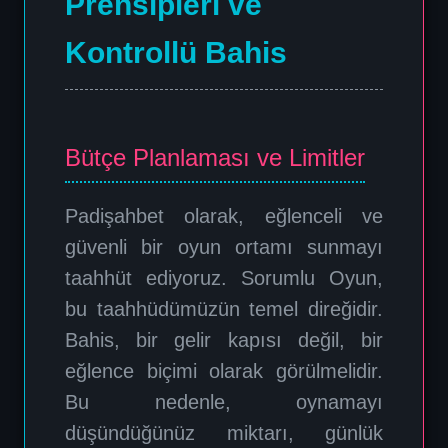
Prensipleri ve
Kontrollü Bahis
Bütçe Planlaması ve Limitler
Padişahbet olarak, eğlenceli ve
güvenli bir oyun ortamı sunmayı
taahhüt ediyoruz. Sorumlu Oyun,
bu taahhüdümüzün temel direğidir.
Bahis, bir gelir kapısı değil, bir
eğlence biçimi olarak görülmelidir.
Bu nedenle, oynamayı
düşündüğünüz miktarı, günlük