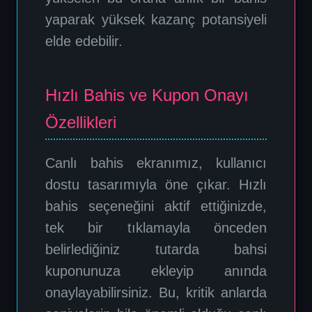
yaparak yüksek kazanç potansiyeli
elde edebilir.
Hızlı Bahis ve Kupon Onayı
Özellikleri
Canlı bahis ekranımız, kullanıcı
dostu tasarımıyla öne çıkar. Hızlı
bahis seçeneğini aktif ettiğinizde,
tek bir tıklamayla önceden
belirlediğiniz tutarda bahsi
kuponunuza ekleyip anında
onaylayabilirsiniz. Bu, kritik anlarda