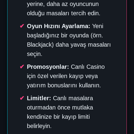
yerine, daha az oyuncunun
olduğu masaları tercih edin.
Oyun Hızını Ayarlama:
Yeni
başladığınız bir oyunda (örn.
Blackjack) daha yavaş masaları
seçin.
Promosyonlar:
Canlı Casino
için özel verilen kayıp veya
yatırım bonuslarını kullanın.
Limitler:
Canlı masalara
oturmadan önce mutlaka
kendinize bir kayıp limiti
belirleyin.