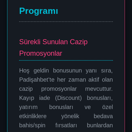
Programı
Sürekli Sunulan Cazip
Promosyonlar
Hoş geldin bonusunun yanı sıra,
Padişahbet'te her zaman aktif olan
cazip promosyonlar mevcuttur.
Kayıp iade (Discount) bonusları,
yatırım bonusları ve özel
etkinliklere yönelik bedava
bahis/spin fırsatları bunlardan