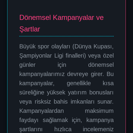
Dönemsel Kampanyalar ve
Şartlar
Büyük spor olayları (Dünya Kupası,
Şampiyonlar Ligi finalleri) veya özel
günler için dönemsel
kampanyalarımız devreye girer. Bu
kampanyalar, genellikle kısa
süreliğine yüksek yatırım bonusları
veya risksiz bahis imkanları sunar.
Kampanyalardan maksimum
faydayı sağlamak için, kampanya
şartlarını hızlıca incelemeniz