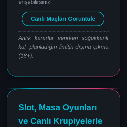
erişebilirsiniz.
Canlı Maçları Görüntüle
Anlık kararlar verirken soğukkanlı
kal, planladığın limitin dışına çıkma
(18+).
Slot, Masa Oyunları
ve Canlı Krupiyelerle