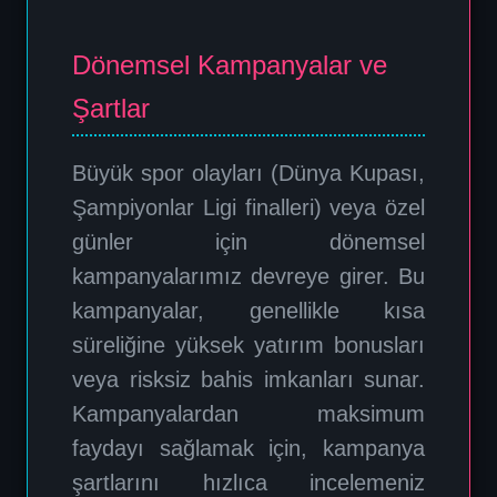
Dönemsel Kampanyalar ve
Şartlar
Büyük spor olayları (Dünya Kupası,
Şampiyonlar Ligi finalleri) veya özel
günler için dönemsel
kampanyalarımız devreye girer. Bu
kampanyalar, genellikle kısa
süreliğine yüksek yatırım bonusları
veya risksiz bahis imkanları sunar.
Kampanyalardan maksimum
faydayı sağlamak için, kampanya
şartlarını hızlıca incelemeniz