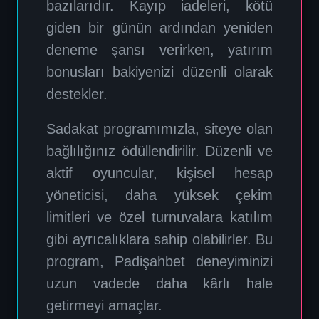
bazılarıdır. Kayıp iadeleri, kötü
giden bir günün ardından yeniden
deneme şansı verirken, yatırım
bonusları bakiyenizi düzenli olarak
destekler.
Sadakat programımızla, siteye olan
bağlılığınız ödüllendirilir. Düzenli ve
aktif oyuncular, kişisel hesap
yöneticisi, daha yüksek çekim
limitleri ve özel turnuvalara katılım
gibi ayrıcalıklara sahip olabilirler. Bu
program, Padişahbet deneyiminizi
uzun vadede daha kârlı hale
getirmeyi amaçlar.