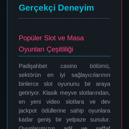
Gerçekçi Deneyim
Popüler Slot ve Masa
Oyunları Çeşitliliği
Padişahbet casino bölümü,
sektörün en iyi sağlayıcılarının
binlerce slot oyununu bir araya
getiriyor. Klasik meyve slotlarından,
en yeni video slotlara ve dev
jackpot ödüllerine sahip oyunlara
kadar geniş bir yelpaze sunulur.
Oyunlarımızın adil ve şeffaf