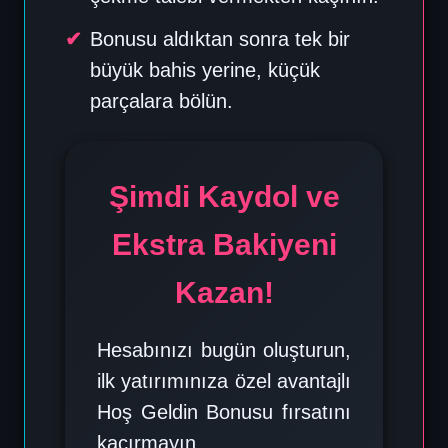
Bonusu aldıktan sonra tek bir
büyük bahis yerine, küçük
parçalara bölün.
Şimdi Kaydol ve
Ekstra Bakiyeni
Kazan!
Hesabınızı bugün oluşturun,
ilk yatırımınıza özel avantajlı
Hoş Geldin Bonusu fırsatını
kaçırmayın.