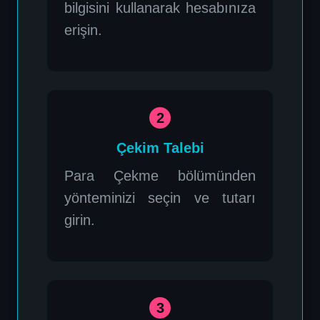
bilgisini kullanarak hesabınıza
erişin.
2
Çekim Talebi
Para Çekme bölümünden
yönteminizi seçin ve tutarı
girin.
3