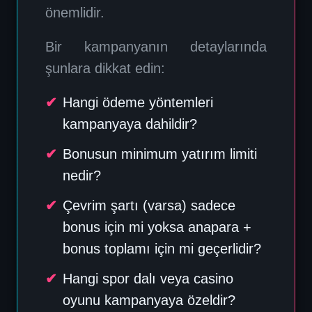
önemlidir.
Bir kampanyanın detaylarında
şunlara dikkat edin:
Hangi ödeme yöntemleri
kampanyaya dahildir?
Bonusun minimum yatırım limiti
nedir?
Çevrim şartı (varsa) sadece
bonus için mi yoksa anapara +
bonus toplamı için mi geçerlidir?
Hangi spor dalı veya casino
oyunu kampanyaya özeldir?