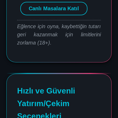
Canlı Masalara Katıl
Eğlence için oyna, kaybettiğin tutarı
geri kazanmak için limitlerini
zorlama (18+).
Hızlı ve Güvenli
Yatırım/Çekim
Seçenekleri