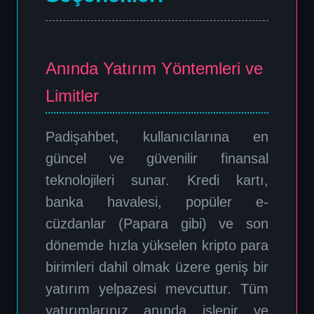
Anında Yatırım Yöntemleri ve
Limitler
Padişahbet, kullanıcılarına en
güncel ve güvenilir finansal
teknolojileri sunar. Kredi kartı,
banka havalesi, popüler e-
cüzdanlar (Papara gibi) ve son
dönemde hızla yükselen kripto para
birimleri dahil olmak üzere geniş bir
yatırım yelpazesi mevcuttur. Tüm
yatırımlarınız anında işlenir ve