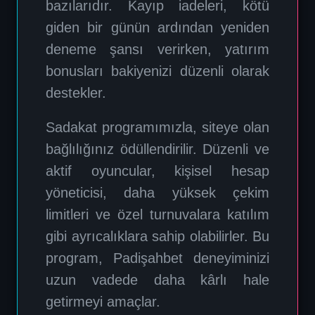
bazılarıdır. Kayıp iadeleri, kötü
giden bir günün ardından yeniden
deneme şansı verirken, yatırım
bonusları bakiyenizi düzenli olarak
destekler.
Sadakat programımızla, siteye olan
bağlılığınız ödüllendirilir. Düzenli ve
aktif oyuncular, kişisel hesap
yöneticisi, daha yüksek çekim
limitleri ve özel turnuvalara katılım
gibi ayrıcalıklara sahip olabilirler. Bu
program, Padişahbet deneyiminizi
uzun vadede daha kârlı hale
getirmeyi amaçlar.