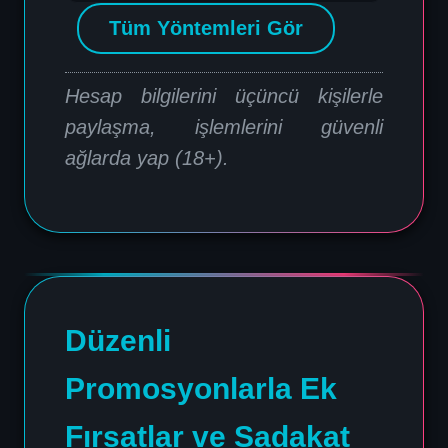
Tüm Yöntemleri Gör
Hesap bilgilerini üçüncü kişilerle
paylaşma, işlemlerini güvenli
ağlarda yap (18+).
Düzenli
Promosyonlarla Ek
Fırsatlar ve Sadakat