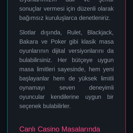
sonuçlar vermesi için düzenli olarak
bağımsız kuruluşlarca denetleniriz.
Slotlar dışında, Rulet, Blackjack,
Bakara ve Poker gibi klasik masa
oyunlarının dijital versiyonlarını da
bulabilirsiniz. Her bütçeye uygun
masa limitleri sayesinde, hem yeni
başlayanlar hem de yüksek limitli
oynamayı seven deneyimli
oyuncular kendilerine uygun bir
seçenek bulabilirler.
Canlı Casino Masalarında