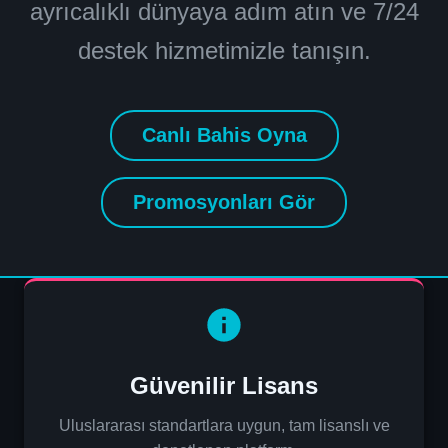
ayrıcalıklı dünyaya adım atın ve 7/24
destek hizmetimizle tanışın.
Canlı Bahis Oyna
Promosyonları Gör
Güvenilir Lisans
Uluslararası standartlara uygun, tam lisanslı ve