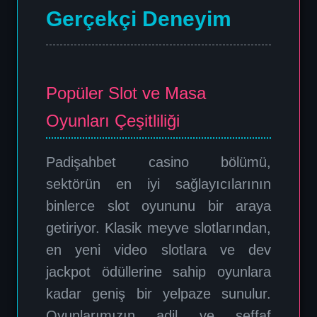
Gerçekçi Deneyim
Popüler Slot ve Masa
Oyunları Çeşitliliği
Padişahbet casino bölümü,
sektörün en iyi sağlayıcılarının
binlerce slot oyununu bir araya
getiriyor. Klasik meyve slotlarından,
en yeni video slotlara ve dev
jackpot ödüllerine sahip oyunlara
kadar geniş bir yelpaze sunulur.
Oyunlarımızın adil ve şeffaf