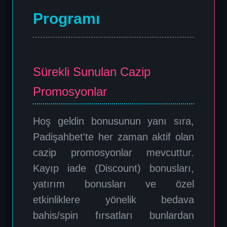
Programı
Sürekli Sunulan Cazip
Promosyonlar
Hoş geldin bonusunun yanı sıra,
Padişahbet'te her zaman aktif olan
cazip promosyonlar mevcuttur.
Kayıp iade (Discount) bonusları,
yatırım bonusları ve özel
etkinliklere yönelik bedava
bahis/spin fırsatları bunlardan