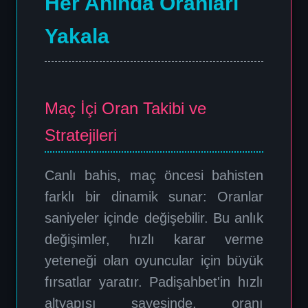
Her Anında Oranları
Yakala
Maç İçi Oran Takibi ve
Stratejileri
Canlı bahis, maç öncesi bahisten
farklı bir dinamik sunar: Oranlar
saniyeler içinde değişebilir. Bu anlık
değişimler, hızlı karar verme
yeteneği olan oyuncular için büyük
fırsatlar yaratır. Padişahbet'in hızlı
altyapısı sayesinde, oranı