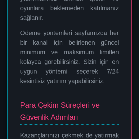
oyunlara beklemeden katılmanız
sağlanır.
Ödeme yöntemleri sayfamızda her
bir kanal için belirlenen güncel
minimum ve maksimum limitleri
kolayca görebilirsiniz. Sizin için en
uygun yöntemi seçerek 7/24
kesintisiz yatırım yapabilirsiniz.
Para Çekim Süreçleri ve
Güvenlik Adımları
Kazançlarınızı çekmek de yatırmak