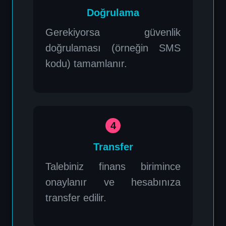
Doğrulama
Gerekiyorsa güvenlik
doğrulaması (örneğin SMS
kodu) tamamlanır.
4
Transfer
Talebiniz finans birimince
onaylanır ve hesabınıza
transfer edilir.