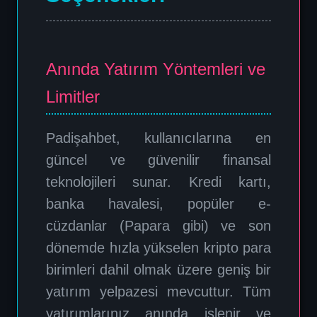
Anında Yatırım Yöntemleri ve
Limitler
Padişahbet, kullanıcılarına en
güncel ve güvenilir finansal
teknolojileri sunar. Kredi kartı,
banka havalesi, popüler e-
cüzdanlar (Papara gibi) ve son
dönemde hızla yükselen kripto para
birimleri dahil olmak üzere geniş bir
yatırım yelpazesi mevcuttur. Tüm
yatırımlarınız anında işlenir ve