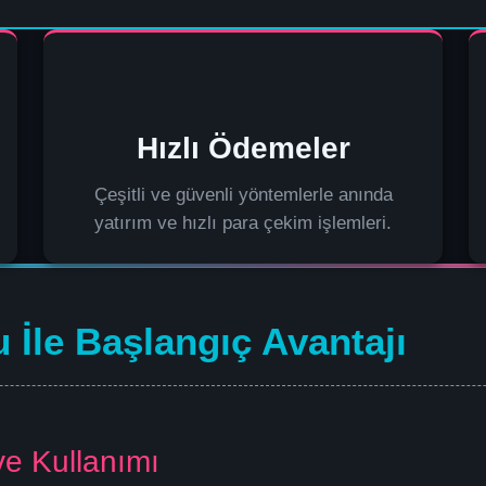
Hızlı Ödemeler
Çeşitli ve güvenli yöntemlerle anında
yatırım ve hızlı para çekim işlemleri.
İle Başlangıç Avantajı
ve Kullanımı