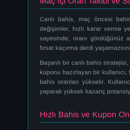
Maç İçi Oran Takibi ve Str
Canlı bahis, maç öncesi bahist
değişimler, hızlı karar verme ye
sayesinde, oranı gördüğünüz an
fırsat kaçırma derdi yaşamazsını
Başarılı bir canlı bahis strateji
kuponu hazırlayan bir kullanıcı, 
bahis oranları yükselir. Kullan
yaparak yüksek kazanç potansiyel
Hızlı Bahis ve Kupon Ona