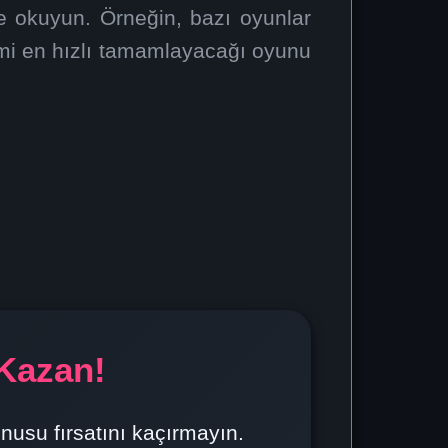
tle okuyun. Örneğin, bazı oyunlar
rimi en hızlı tamamlayacağı oyunu
 Kazan!
nusu fırsatını kaçırmayın.