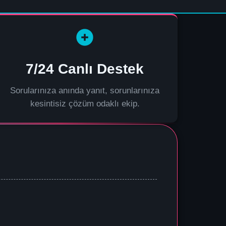
7/24 Canlı Destek
Sorularınıza anında yanıt, sorunlarınıza
kesintisiz çözüm odaklı ekip.