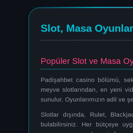
Slot, Masa Oyunlar
Popüler Slot ve Masa Oyun
Padişahbet casino bölümü, sektö
meyve slotlarından, en yeni vid
sunulur. Oyunlarımızın adil ve şe
Slotlar dışında, Rulet, Blackj
bulabilirsiniz. Her bütçeye u