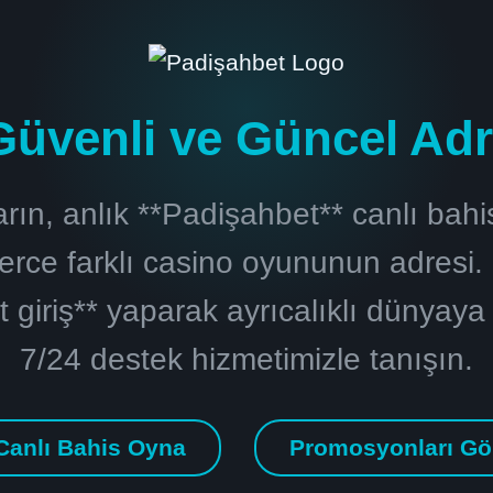
Güvenli ve Güncel Adr
rın, anlık **Padişahbet** canlı bah
lerce farklı casino oyununun adresi
 giriş** yaparak ayrıcalıklı dünyaya
7/24 destek hizmetimizle tanışın.
Canlı Bahis Oyna
Promosyonları Gö