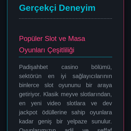
Gerçekçi Deneyim
Popüler Slot ve Masa
Oyunları Çeşitliliği
Padişahbet casino bölümü,
sektörün en iyi sağlayıcılarının
binlerce slot oyununu bir araya
getiriyor. Klasik meyve slotlarından,
en yeni video slotlara ve dev
jackpot ödüllerine sahip oyunlara
kadar geniş bir yelpaze sunulur.
Oyunlarımızın adil ve şeffaf