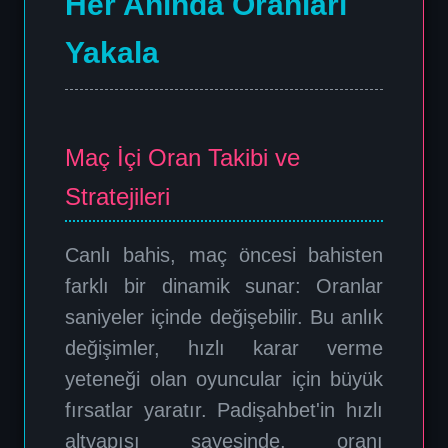
Her Anında Oranları
Yakala
Maç İçi Oran Takibi ve
Stratejileri
Canlı bahis, maç öncesi bahisten
farklı bir dinamik sunar: Oranlar
saniyeler içinde değişebilir. Bu anlık
değişimler, hızlı karar verme
yeteneği olan oyuncular için büyük
fırsatlar yaratır. Padişahbet'in hızlı
altyapısı sayesinde, oranı