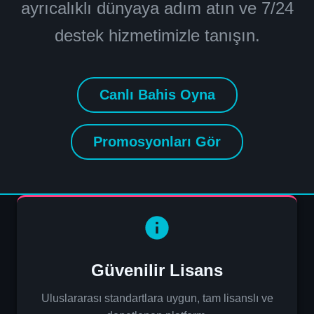
ayrıcalıklı dünyaya adım atın ve 7/24
destek hizmetimizle tanışın.
Canlı Bahis Oyna
Promosyonları Gör
Güvenilir Lisans
Uluslararası standartlara uygun, tam lisanslı ve