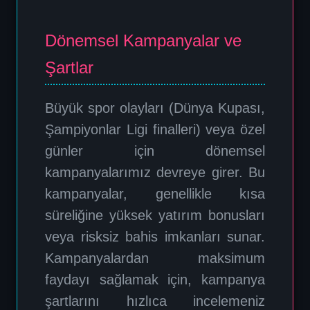
Dönemsel Kampanyalar ve
Şartlar
Büyük spor olayları (Dünya Kupası,
Şampiyonlar Ligi finalleri) veya özel
günler için dönemsel
kampanyalarımız devreye girer. Bu
kampanyalar, genellikle kısa
süreliğine yüksek yatırım bonusları
veya risksiz bahis imkanları sunar.
Kampanyalardan maksimum
faydayı sağlamak için, kampanya
şartlarını hızlıca incelemeniz