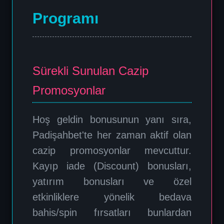
Programı
Sürekli Sunulan Cazip
Promosyonlar
Hoş geldin bonusunun yanı sıra,
Padişahbet'te her zaman aktif olan
cazip promosyonlar mevcuttur.
Kayıp iade (Discount) bonusları,
yatırım bonusları ve özel
etkinliklere yönelik bedava
bahis/spin fırsatları bunlardan