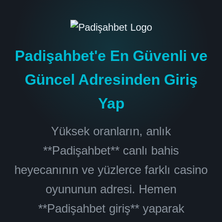
Padişahbet'e En Güvenli ve
Güncel Adresinden Giriş
Yap
Yüksek oranların, anlık
**Padişahbet** canlı bahis
heyecanının ve yüzlerce farklı casino
oyununun adresi. Hemen
**Padişahbet giriş** yaparak