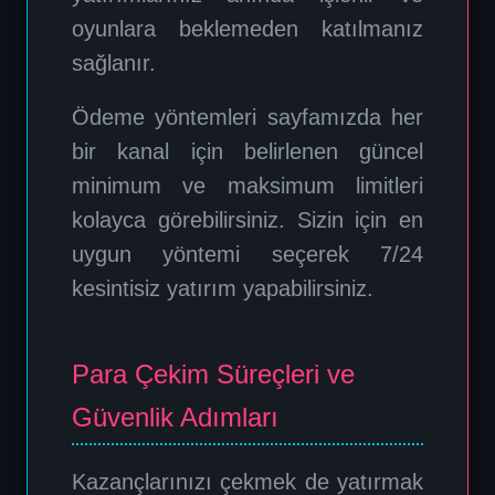
oyunlara beklemeden katılmanız
sağlanır.
Ödeme yöntemleri sayfamızda her
bir kanal için belirlenen güncel
minimum ve maksimum limitleri
kolayca görebilirsiniz. Sizin için en
uygun yöntemi seçerek 7/24
kesintisiz yatırım yapabilirsiniz.
Para Çekim Süreçleri ve
Güvenlik Adımları
Kazançlarınızı çekmek de yatırmak