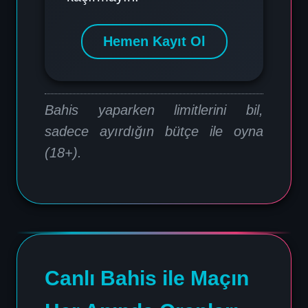
Hemen Kayıt Ol
Bahis yaparken limitlerini bil,
sadece ayırdığın bütçe ile oyna
(18+).
Canlı Bahis ile Maçın