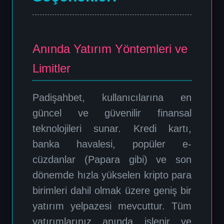
Anında Yatırım Yöntemleri ve
Limitler
Padişahbet, kullanıcılarına en
güncel ve güvenilir finansal
teknolojileri sunar. Kredi kartı,
banka havalesi, popüler e-
cüzdanlar (Papara gibi) ve son
dönemde hızla yükselen kripto para
birimleri dahil olmak üzere geniş bir
yatırım yelpazesi mevcuttur. Tüm
yatırımlarınız anında işlenir ve