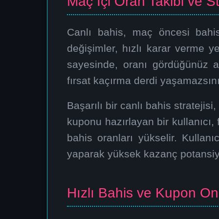
Maç İçi Oran Takibi ve Str
Canlı bahis, maç öncesi bahist
değişimler, hızlı karar verme ye
sayesinde, oranı gördüğünüz an
fırsat kaçırma derdi yaşamazsını
Başarılı bir canlı bahis strateji
kuponu hazırlayan bir kullanıcı, 
bahis oranları yükselir. Kullan
yaparak yüksek kazanç potansiyel
Hızlı Bahis ve Kupon Ona