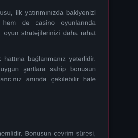
su, ilk yatırımınızda bakiyenizi
de hem de casino oyunlarında
oyun stratejilerinizi daha rahat
 hattına bağlanmanız yeterlidir.
 uygun şartlara sahip bonusun
ancınız anında çekilebilir hale
emlidir. Bonusun çevrim süresi,