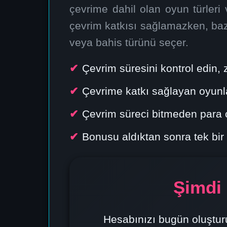
çevrime dahil olan oyun türleri 
çevrim katkısı sağlamazken, bazı
veya bahis türünü seçer.
Çevrim süresini kontrol edin
Çevrime katkı sağlayan oyunla
Çevrim süreci bitmeden para 
Bonusu aldıktan sonra tek bir
Şimdi 
Hesabınızı bugün oluşturu