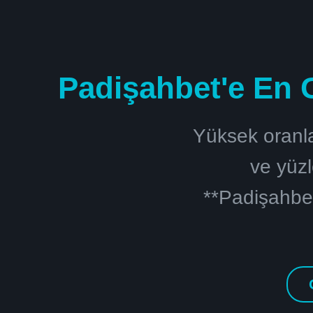
Padişahbet'e En 
Yüksek oranla
ve yüz
**Padişahbet