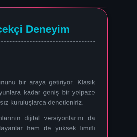
rçekçi Deneyim
nunu bir araya getiriyor. Klasik
oyunlara kadar geniş bir yelpaze
sız kuruluşlarca denetleniriz.
rının dijital versiyonlarını da
layanlar hem de yüksek limitli