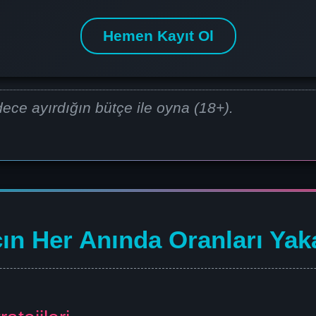
Hemen Kayıt Ol
adece ayırdığın bütçe ile oyna (18+).
çın Her Anında Oranları Yak