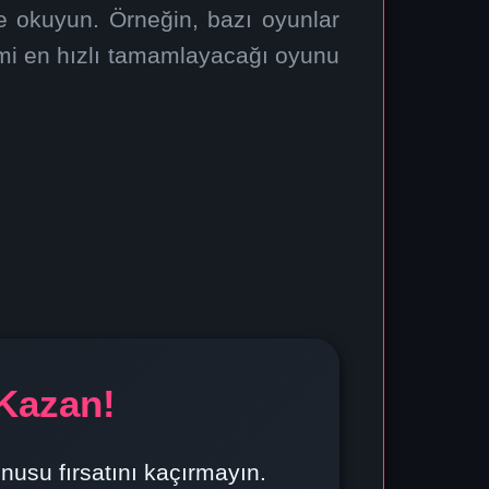
tle okuyun. Örneğin, bazı oyunlar
rimi en hızlı tamamlayacağı oyunu
 Kazan!
nusu fırsatını kaçırmayın.