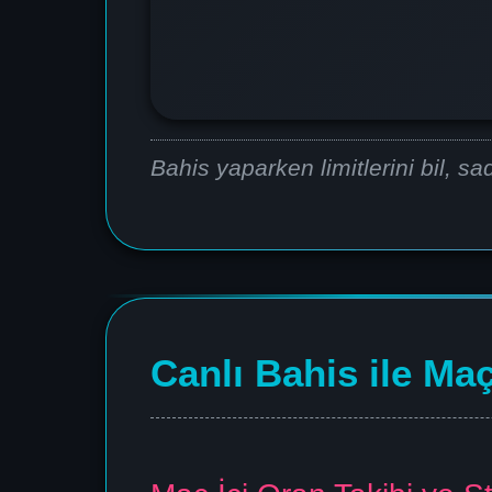
Bahis yaparken limitlerini bil, s
Canlı Bahis ile Ma