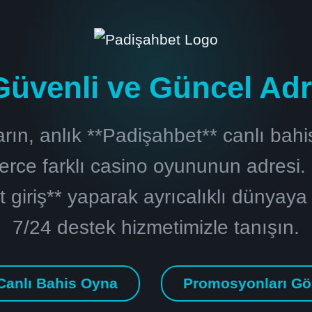
Güvenli ve Güncel Adr
rın, anlık **Padişahbet** canlı bah
lerce farklı casino oyununun adresi
 giriş** yaparak ayrıcalıklı dünyaya
7/24 destek hizmetimizle tanışın.
Canlı Bahis Oyna
Promosyonları Gö