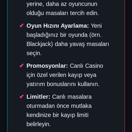
yerine, daha az oyuncunun
olduğu masaları tercih edin.
Oyun Hızını Ayarlama:
Yeni
başladığınız bir oyunda (örn.
Blackjack) daha yavaş masaları
seçin.
Promosyonlar:
Canlı Casino
için özel verilen kayıp veya
yatırım bonuslarını kullanın.
Limitler:
Canlı masalara
oturmadan önce mutlaka
kendinize bir kayıp limiti
belirleyin.