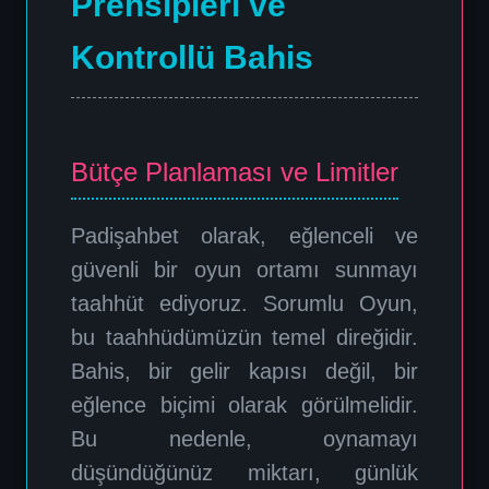
Prensipleri ve
Kontrollü Bahis
Bütçe Planlaması ve Limitler
Padişahbet olarak, eğlenceli ve
güvenli bir oyun ortamı sunmayı
taahhüt ediyoruz. Sorumlu Oyun,
bu taahhüdümüzün temel direğidir.
Bahis, bir gelir kapısı değil, bir
eğlence biçimi olarak görülmelidir.
Bu nedenle, oynamayı
düşündüğünüz miktarı, günlük