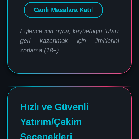
Canlı Masalara Katıl
Eğlence için oyna, kaybettiğin tutarı
geri kazanmak için limitlerini
zorlama (18+).
Hızlı ve Güvenli
Yatırım/Çekim
Seçenekleri