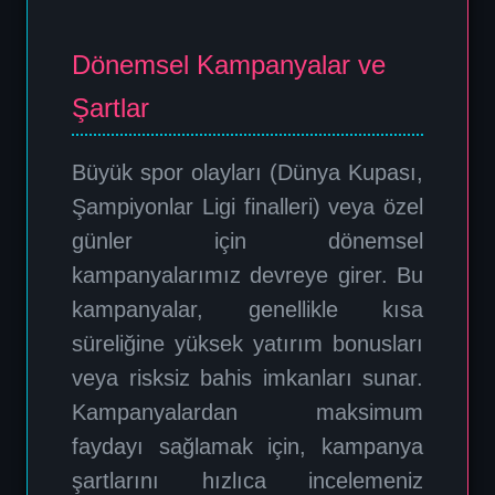
Dönemsel Kampanyalar ve
Şartlar
Büyük spor olayları (Dünya Kupası,
Şampiyonlar Ligi finalleri) veya özel
günler için dönemsel
kampanyalarımız devreye girer. Bu
kampanyalar, genellikle kısa
süreliğine yüksek yatırım bonusları
veya risksiz bahis imkanları sunar.
Kampanyalardan maksimum
faydayı sağlamak için, kampanya
şartlarını hızlıca incelemeniz