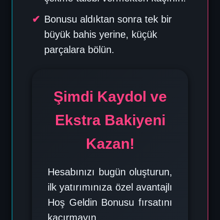
Bonusu aldıktan sonra tek bir
büyük bahis yerine, küçük
parçalara bölün.
Şimdi Kaydol ve
Ekstra Bakiyeni
Kazan!
Hesabınızı bugün oluşturun,
ilk yatırımınıza özel avantajlı
Hoş Geldin Bonusu fırsatını
kaçırmayın.