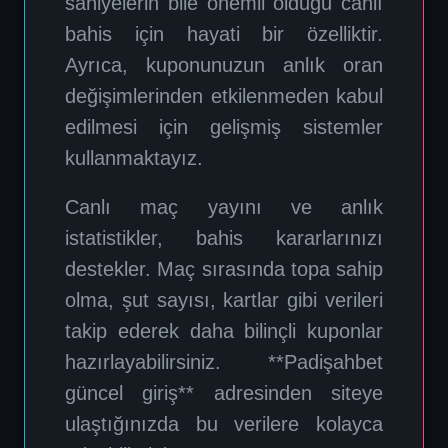
saniyelerin bile önemli olduğu canlı
bahis için hayati bir özelliktir.
Ayrıca, kuponunuzun anlık oran
değişimlerinden etkilenmeden kabul
edilmesi için gelişmiş sistemler
kullanmaktayız.
Canlı maç yayını ve anlık
istatistikler, bahis kararlarınızı
destekler. Maç sırasında topa sahip
olma, şut sayısı, kartlar gibi verileri
takip ederek daha bilinçli kuponlar
hazırlayabilirsiniz. **Padişahbet
güncel giriş** adresinden siteye
ulaştığınızda bu verilere kolayca