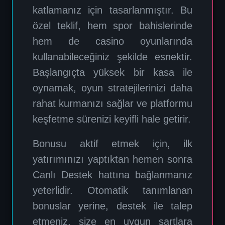
katlamanız için tasarlanmıştır. Bu
özel teklif, hem spor bahislerinde
hem de casino oyunlarında
kullanabileceğiniz şekilde esnektir.
Başlangıçta yüksek bir kasa ile
oynamak, oyun stratejilerinizi daha
rahat kurmanızı sağlar ve platformu
keşfetme sürenizi keyifli hale getirir.
Bonusu aktif etmek için, ilk
yatırımınızı yaptıktan hemen sonra
Canlı Destek hattına bağlanmanız
yeterlidir. Otomatik tanımlanan
bonuslar yerine, destek ile talep
etmeniz, size en uygun şartlara