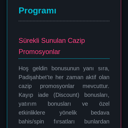
Programı
Sürekli Sunulan Cazip
Promosyonlar
Hoş geldin bonusunun yanı sıra,
Padişahbet'te her zaman aktif olan
cazip promosyonlar mevcuttur.
Kayıp iade (Discount) bonusları,
yatırım bonusları ve özel
etkinliklere yönelik bedava
bahis/spin fırsatları bunlardan