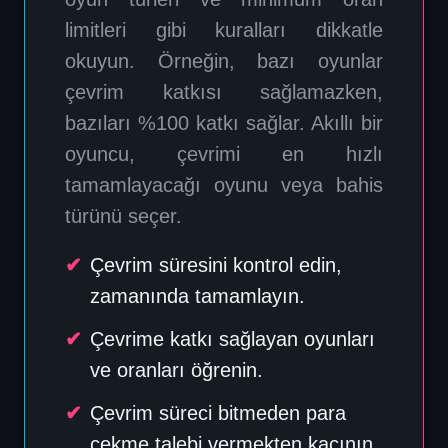
limitleri gibi kuralları dikkatle
okuyun. Örneğin, bazı oyunlar
çevrim katkısı sağlamazken,
bazıları %100 katkı sağlar. Akıllı bir
oyuncu, çevrimi en hızlı
tamamlayacağı oyunu veya bahis
türünü seçer.
Çevrim süresini kontrol edin,
zamanında tamamlayın.
Çevrime katkı sağlayan oyunları
ve oranları öğrenin.
Çevrim süreci bitmeden para
çekme talebi vermekten kaçının.